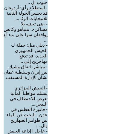
جنوب ال ...
-
استطلاع رأي: أردوغان
قد يخسر الجولة الثانية
للانتخابات الرئا ...
-
-بنى تحتية بلا
مساكن-.. نتنياهو وكاتس
يوافقان سرا على بدء أع
...
-
ديلي ميل: حملة لـ-
الجيش الجمهوري
الجديد- قد تدفع
مهاجرين إلى ...
-
مباشر: اتفاق وشيك
بين إيران وسلطنة عمان
بشأن الإدارة المستقب
...
-
الجيش الجزائري
يتسلم مواطنا ألمانيا
تعرض للاختطاف في
النيجر ...
-
فاتورة العطش في
عدن.. البحث عن الماء
بين طوابير الصهاريج
وال ...
-
عاجل | إذاعة الجيش