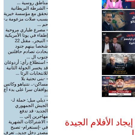
مناطق روسية ...
-
الشرطة البريطانية
تحقق مع مؤسسة خيرية
بسبب صلات مزعومة بـ-
حم ...
-
مصرع طياري مروحية
إطفاء في يوتا الأمريكية
-
النيجر.. مقتل 22
شخصا بينهم جنود
بحادث تصادم حافلتين
جنوب ال ...
-
استطلاع رأي: أردوغان
قد يخسر الجولة الثانية
للانتخابات الرئا ...
-
-بنى تحتية بلا
مساكن-.. نتنياهو وكاتس
يوافقان سرا على بدء أع
...
-
ديلي ميل: حملة لـ-
الجيش الجمهوري
الجديد- قد تدفع
مهاجرين إلى ...
جاد الأفلام الجيدة
-
الاشتراكات الشهرية
في -إنستغرام- تصبح
ا
مصدر دخل جديد.. تعرف