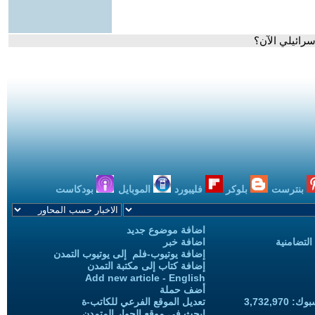
إسرائيلي الآن؟
بنترست
بلوكر
فليبورد
الموبايل
بودكاست
اضافة موضوع جديد
التضامنية
اضافة خبر
إضافة يوتيوب-فلم إلى يوتيوب التمدن
إضافة كتاب إلى مكتبة التمدن
Add new article - English
أضف حملة
3,732,97
تعديل الموقع الفرعي للكاتب-ة
ابحث في موقع الحوار المتمدن