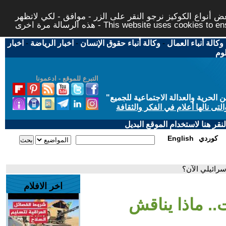
 أنواع الكوكيز نرجو النقر على الزر - موافق - لكي لاتظهر
This website uses cookies to ensure you ge
وكالة أنباء العمال
-
وكالة أنباء حقوق الإنسان
-
اخبار الرياضة
-
اخبار
لوم
التبرع للموقع - ادعمونا
حرية والعدالة الاجتماعية للجميع
"
تى نالها أعلام في الفكر والثقافة
قر هنا لاستخدام الموقع البديل
كوردي
English
إسرائيلي الآن؟
اخر الافلام
ت.. ماذا يناقش