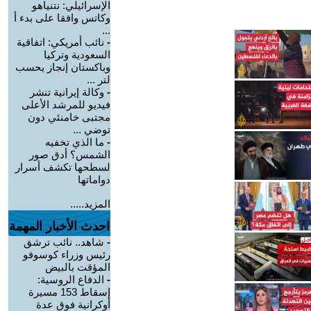
الإسرائيلي: نتنياهو
وكاتس وافقا على بدء أ
...
-
نائب أمريكي: اتفاقية
السعودية وتركيا
وباكستان إنجاز يحسب
لتر ...
-
وكالة إيرانية تنشر
فيديو للمرشد الأعلى
مجتبى خامنئي دون
توضي ...
-
ما الذي تخفيه
الشمس؟ أدق صور
لسطحها تكشف أسرار
دواماتها
المزيد.....
احدث الأخبار المهمة
-
شاهد.. نائب ترشق
رئيس وزراء كوسوفو
المؤقت بالبيض
-
الدفاع الروسية:
إسقاط 153 مسيرة
أوكرانية فوق عدة