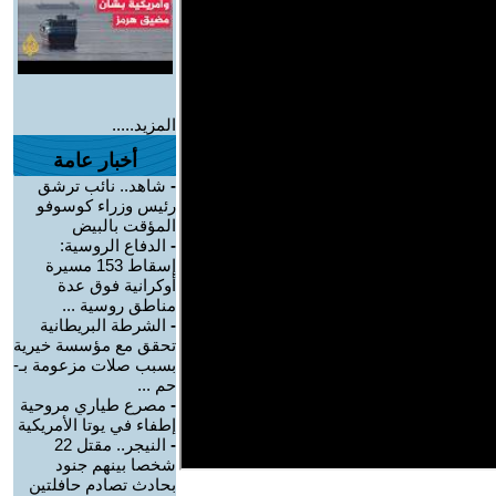
المزيد.....
أخبار عامة
-
شاهد.. نائب ترشق
رئيس وزراء كوسوفو
المؤقت بالبيض
-
الدفاع الروسية:
إسقاط 153 مسيرة
أوكرانية فوق عدة
مناطق روسية ...
-
الشرطة البريطانية
تحقق مع مؤسسة خيرية
بسبب صلات مزعومة بـ-
حم ...
-
مصرع طياري مروحية
إطفاء في يوتا الأمريكية
-
النيجر.. مقتل 22
شخصا بينهم جنود
بحادث تصادم حافلتين