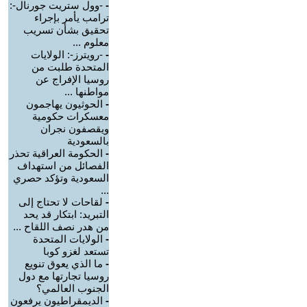
-
-وول ستريت جورنال-:
ترامب يأمر بإجراء
تحقيق بشأن تسريب
معلوم ...
-
-رويترز-: الولايات
المتحدة طلبت من
روسيا الإفراج عن
مواطنها ...
-
الحوثيون يهاجمون
معسكرات حكومية
ويقصفون نجران
بالسعودية
-
الحكومة العراقية تحذر
الفصائل من استهداف
السعودية وتؤكد حصري
...
-
لقاحات لا تحتاج إلى
التبريد: ابتكار قد يحد
من هدر نصف اللقاح ...
-
الولايات المتحدة
تستعد لغزو كوبا
-
ما الذي يعوق تنويع
روسيا تجارتها مع دول
الجنوب العالمي؟
-
الديمقراطيون يرفعون