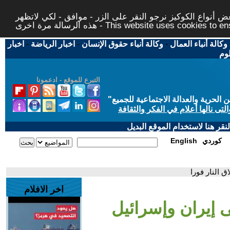
 أنواع الكوكيز نرجو النقر على الزر - موافق - لكي لاتظهر
This website uses cookies to ensure you ge
وكالة أنباء العمال
-
وكالة أنباء حقوق الإنسان
-
اخبار الرياضة
-
اخبار
لوم
التبرع للموقع - ادعمونا
حرية والعدالة الاجتماعية للجميع
"
تى نالها أعلام في الفكر والثقافة
قر هنا لاستخدام الموقع البديل
كوردي
English
 النار فورا
اخر الافلام
 إيران وإسرائيل