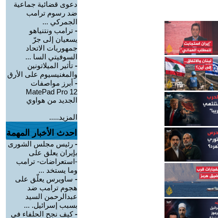
دعوى قضائية جماعية
ضد رسوم ترامب
الجمركي ...
-
ترامب ونتنياهو
يسعيان إلى جرّ
جمهوريات الاتحاد
السوفيتي السا ...
-
تأثير الميلاتونين
والمغنيسيوم على الأرق
-
أبرز مواصفات
MatePad Pro 12
الجديد من هواوي
المزيد.....
احدث الأخبار المهمة
-
رئيس مجلس الشورى
بإيران يعلق على
-استعراضات- ترامب
وما يستخد ...
-
ساويرس يعلّق على
هجوم ترامب ضد
عبدالرحمن السيد
بسبب إسرائيل. ...
-
كيف نجح الحلفاء في