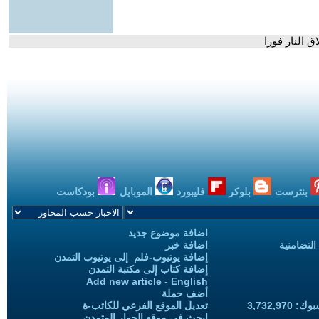
 النار فورا
بنترست
بلوكر
فليبورد
الموبايل
بودكاست
اضافة موضوع جديد
التضامنية
اضافة خبر
إضافة يوتيوب-فلم إلى يوتيوب التمدن
إضافة كتاب إلى مكتبة التمدن
Add new article - English
أضف حملة
3,732,97
تعديل الموقع الفرعي للكاتب-ة
ابحث في موقع الحوار المتمدن