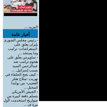
المزيد.....
أخبار عامة
-
رئيس مجلس الشورى
بإيران يعلق على
-استعراضات- ترامب
وما يستخد ...
-
ساويرس يعلّق على
هجوم ترامب ضد
عبدالرحمن السيد
بسبب إسرائيل. ...
-
كيف نجح الحلفاء في
تهريب -سلاح هتلر
العجيب- من بولندا
المحتل ...
-
الجيش الأمريكي
يتسلم دفعة كبيرة من
صواريخ استخدمت لأول
مرة ف ...