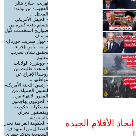
تهريب -سلاح هتلر
العجيب- من بولندا
المحتل ...
-
الجيش الأمريكي
يتسلم دفعة كبيرة من
صواريخ استخدمت لأول
مرة ف ...
-
-وول ستريت جورنال-:
ترامب يأمر بإجراء
تحقيق بشأن تسريب
معلوم ...
-
-رويترز-: الولايات
المتحدة طلبت من
روسيا الإفراج عن
مواطنها ...
-
رئيس اللجنة الأمريكية
للفنون الجميلة: من
المقرر الانتهاء من ...
-
الحوثيون يهاجمون
معسكرات حكومية
ويقصفون نجران
بالسعودية
جاد الأفلام الجيدة
-
الحكومة العراقية تحذر
الفصائل من استهداف
ا
السعودية وتؤكد حصري