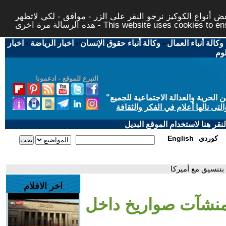
 أنواع الكوكيز نرجو النقر على الزر - موافق - لكي لاتظهر
This website uses cookies to ensure you ge
وكالة أنباء العمال
-
وكالة أنباء حقوق الإنسان
-
اخبار الرياضة
-
اخبار
لوم
التبرع للموقع - ادعمونا
حرية والعدالة الاجتماعية للجميع
"
تى نالها أعلام في الفكر والثقافة
قر هنا لاستخدام الموقع البديل
كوردي
English
تنسيق مع أميركا
اخر الافلام
منشآت صواريخ داخل