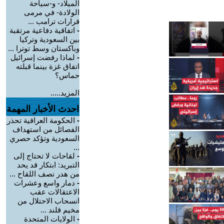
الميلاد- و-سياحة
الولادة- في مرمى
قرارات ترامب ...
-
اتفاقية دفاعية مرتقبة
بين السعودية وتركيا
وباكستان وسط توترا ...
-
لماذا رفضت إسرائيل
اتفاق غزة بينما قبلته
حماس؟
المزيد.....
احدث الأخبار المهمة
-
الحكومة العراقية تحذر
الفصائل من استهداف
السعودية وتؤكد حصري
...
-
لقاحات لا تحتاج إلى
التبريد: ابتكار قد يحد
من هدر نصف اللقاح ...
-
دمار واسع وعشرات
الاعتقالات عقب
انسحاب الاحتلال من
مخيم قلند ...
-
الولايات المتحدة