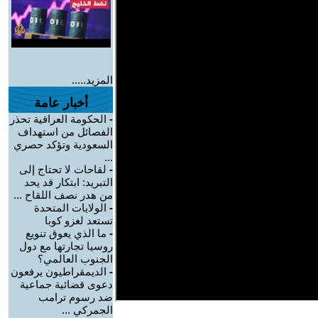
المزيد.....
أخبار عامة
-
الحكومة العراقية تحذر
الفصائل من استهداف
السعودية وتؤكد حصري
...
-
لقاحات لا تحتاج إلى
التبريد: ابتكار قد يحد
من هدر نصف اللقاح ...
-
الولايات المتحدة
تستعد لغزو كوبا
-
ما الذي يعوق تنويع
روسيا تجارتها مع دول
الجنوب العالمي؟
-
الديمقراطيون يرفعون
دعوى قضائية جماعية
ضد رسوم ترامب
الجمركي ...