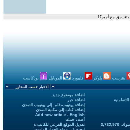
تنسيق مع أميركا
بنترست
بلوكر
فليبورد
الموبايل
بودكاست
اضافة موضوع جديد
التضامنية
اضافة خبر
إضافة يوتيوب-فلم إلى يوتيوب التمدن
إضافة كتاب إلى مكتبة التمدن
Add new article - English
أضف حملة
3,732,97
تعديل الموقع الفرعي للكاتب-ة
ابحث في موقع الحوار المتمدن