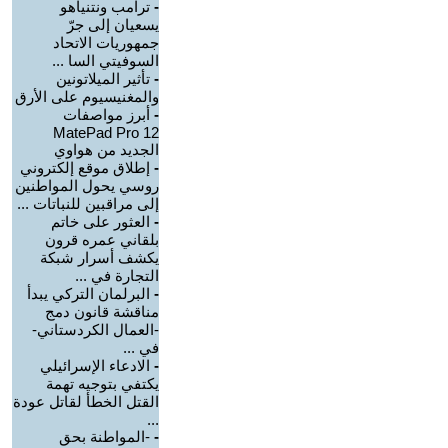
-
ترامب ونتنياهو
يسعيان إلى جرّ
جمهوريات الاتحاد
السوفيتي السا ...
-
تأثير الميلاتونين
والمغنيسيوم على الأرق
-
أبرز مواصفات
MatePad Pro 12
الجديد من هواوي
-
إطلاق موقع إلكتروني
روسي يحول المواطنين
إلى مراقبين للنباتات ...
-
العثور على خاتم
بلقاني عمره قرون
يكشف أسرار شبكة
التجارة في ...
-
البرلمان التركي يبدأ
مناقشة قانون دمج
-العمال الكردستاني-
في ...
-
الادعاء الإسرائيلي
يكتفي بتوجيه تهمة
القتل الخطأ لقاتل عودة
...
-
-المواطنة بحق