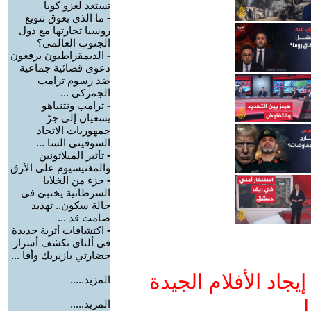
تستعد لغزو كوبا
-
ما الذي يعوق تنويع
روسيا تجارتها مع دول
الجنوب العالمي؟
-
الديمقراطيون يرفعون
دعوى قضائية جماعية
ضد رسوم ترامب
الجمركي ...
-
ترامب ونتنياهو
يسعيان إلى جرّ
جمهوريات الاتحاد
السوفيتي السا ...
-
تأثير الميلاتونين
والمغنيسيوم على الأرق
-
جزء من الخلايا
السرطانية يختبئ في
حالة سكون.. تهديد
صامت قد ...
-
اكتشافات أثرية جديدة
في ألتاي تكشف أسرار
حضارتي بازيريك وأفا ...
جاد الأفلام الجيدة
المزيد.....
ا
المزيد.....