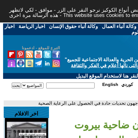
 أنواع الكوكيز نرجو النقر على الزر - موافق - لكي لاتظهر
This website uses cookies to ensure you ge
وكالة أنباء العمال
-
وكالة أنباء حقوق الإنسان
-
اخبار الرياضة
-
اخبار
لوم
التبرع للموقع - ادعمونا
حرية والعدالة الاجتماعية للجميع
"
تى نالها أعلام في الفكر والثقافة
قر هنا لاستخدام الموقع البديل
كوردي
English
يواجهون تحديات حادة في الحصول على الرعاية الصحية
اخر الافلام
ان ضاحية بيروت