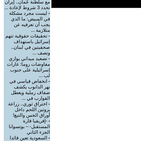
مع سلطنة عُمان.. إيران
تحدد 3 شروط لإعادة ...
-
ليست مجرد مشكلة
في المبيض: ما الذي
يجب أن تعرفيه عن
متلازمة ...
-
تحقيقات حقوقية تتهم
إسرائيل باستهداف
صحفيتين في لبنان..
وتصف ...
-
تصعيد ميداني يوازي
مفاوضات روما: غارات
إسرائيلية على جنوب
لب ...
-
انخفاض قياسي في
نهر الدانوب يكشف
ضفاف رملية ويعطل
القوارب في ...
-
اختراق ثوري.. زراعة
بروتين اللحم داخل
أوراق الخس والتبغ!
-
-إفريقيا قارة
المستقبل- – بوتسوانا
الجزء الثاني
-
السعودية تعين قائدا