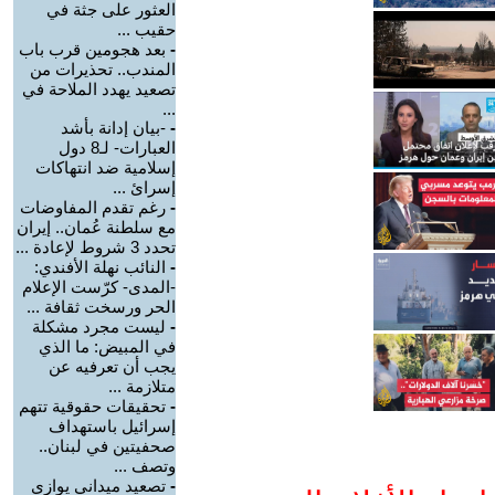
العثور على جثة في
حقيب ...
-
بعد هجومين قرب باب
المندب.. تحذيرات من
تصعيد يهدد الملاحة في
...
-
-بيان إدانة بأشد
العبارات- لـ8 دول
إسلامية ضد انتهاكات
إسرائ ...
-
رغم تقدم المفاوضات
مع سلطنة عُمان.. إيران
تحدد 3 شروط لإعادة ...
-
النائب نهلة الأفندي:
-المدى- كرّست الإعلام
الحر ورسخت ثقافة ...
-
ليست مجرد مشكلة
في المبيض: ما الذي
يجب أن تعرفيه عن
متلازمة ...
-
تحقيقات حقوقية تتهم
إسرائيل باستهداف
صحفيتين في لبنان..
وتصف ...
-
تصعيد ميداني يوازي