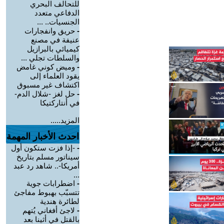
للتحالف البحري
الدفاعي متعدد
الجنسيات.. ...
-
حريق وانفجارات
عنيفة في مصنع
كيميائي بالبرازيل
والسلطات تجلي ...
-
وميض كوني غامض
يقود العلماء إلى
اكتشاف غير مسبوق
-
حل لغز -شلال الدم-
في أنتاركتيكا
المزيد.....
احدث الأخبار المهمة
-
-إذا فزت ستكون أول
سيناتور مسلم بتاريخ
أمريكا-.. شاهد رد عبد
...
-
اضطرابات جوية
تتسبّب بهبوط مفاجئ
لطائرة هندية
-
لاجئ أفغاني يُتهم
بالقتل في أثينا بعد