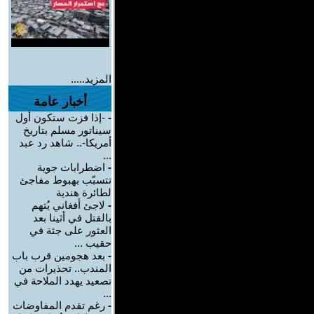
المزيد.....
أخبار عامة
-
-إذا فزت ستكون أول
سيناتور مسلم بتاريخ
أمريكا-.. شاهد رد عبد
...
-
اضطرابات جوية
تتسبّب بهبوط مفاجئ
لطائرة هندية
-
لاجئ أفغاني يُتهم
بالقتل في أثينا بعد
العثور على جثة في
حقيب ...
-
بعد هجومين قرب باب
المندب.. تحذيرات من
تصعيد يهدد الملاحة في
...
-
رغم تقدم المفاوضات