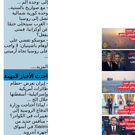
إلى -وحدة الم ...
-
مع صواريخ بالستية..
وحدة كورية شمالية
تصل إلى روسيا
-
الغرب سيتخلى حتمًا
عن أوكرانيا، فمتى
يفعل؟
-
موسكو تقضي على
أوهام باشينيان: لا واجب
على روسيا تجاه أرميني
...
المزيد.....
احدث الأخبار المهمة
-
إيران تعرض -حطام
طائرات أمريكية
وإسرائيلية- أسقطتها
خلال الح ...
-
لماذا احتاجت وزارة
الدفاع الروسية إلى
تغييرات في الكوادر؟
-
منافس جديد من
Xiaomi في أسواق
أجهزة أندرويد