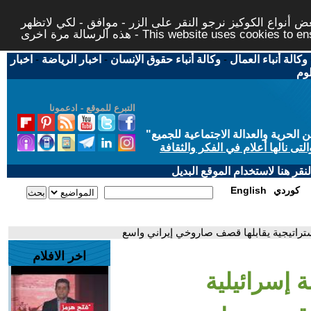
 أنواع الكوكيز نرجو النقر على الزر - موافق - لكي لاتظهر
This website uses cookies to ensure you ge
وكالة أنباء العمال
-
وكالة أنباء حقوق الإنسان
-
اخبار الرياضة
-
اخبار
لوم
التبرع للموقع - ادعمونا
حرية والعدالة الاجتماعية للجميع
"
تى نالها أعلام في الفكر والثقافة
قر هنا لاستخدام الموقع البديل
كوردي
English
ستراتيجية يقابلها قصف صاروخي إيراني واسع
اخر الافلام
 إسرائيلية