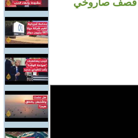
ها قصف صاروخي