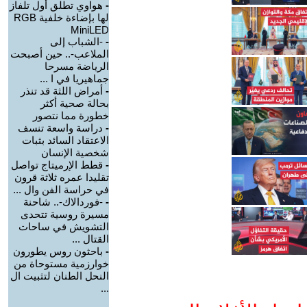
-
هواوي تطلق أول تلفاز
لها بإضاءة خلفية RGB
MiniLED
-
-الشباب إلى
الملاعب-.. حين أصبحت
الرياضة مسرحا
جماهيريا في ا ...
-
أمراض اللثة قد تنذر
بحالة صحية أكثر
خطورة مما نتصور
-
دراسة واسعة تنسف
الاعتقاد السائد بثبات
شخصية الإنسان
-
قطط الإرميتاج تواصل
تقليدا عمره ثلاثة قرون
في حراسة الفن وال ...
-
-فوردالاك-.. شاحنة
مسيرة روسية تتحدى
التشويش في ساحات
القتال ...
-
باحثون روس يطورون
خوارزمية مستوحاة من
النحل الطنان لتثبيت ال
...