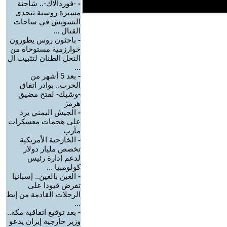
-
-فوردالاك-.. شاحنة
مسيرة روسية تتحدى
التشويش في ساحات
القتال ...
-
باحثون روس يطورون
خوارزمية مستوحاة من
النحل الطنان لتثبيت ال
...
-
بعد 5 أشهر من
الحرب.. بوادر اتفاق
-وشيك- لفتح مضيق
هرمز
-
الجيش اليمني يرد
على هجمات معسكرات
مأرب
-
الخارجية الأمريكية
تخصص مليار دولار
لدعم إدارة رئيس
كولومبيا ...
-
العين بالعين.. إسبانيا
تفرض قيودا على
الرحلات القادمة من إيط
...
-
بعد توقيع اتفاقية مكة..
وزير خارجية إيران يدعو