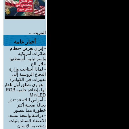
المزيد.....
أخبار عامة
-
إيران تعرض -حطام
طائرات أمريكية
وإسرائيلية- أسقطتها
خلال الح ...
-
لماذا احتاجت وزارة
الدفاع الروسية إلى
تغييرات في الكوادر؟
-
هواوي تطلق أول تلفاز
لها بإضاءة خلفية RGB
MiniLED
-
أمراض اللثة قد تنذر
بحالة صحية أكثر
خطورة مما نتصور
-
دراسة واسعة تنسف
الاعتقاد السائد بثبات
شخصية الإنسان