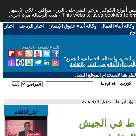
 أنواع الكوكيز نرجو النقر على الزر - موافق - لكي لاتظهر
This website uses cookies to ensure you ge
وكالة أنباء العمال
-
وكالة أنباء حقوق الإنسان
-
اخبار الرياضة
-
اخبار
لوم
التبرع للموقع - ادعمونا
حرية والعدالة الاجتماعية للجميع
"
تى نالها أعلام في الفكر والثقافة
قر هنا لاستخدام الموقع البديل
كوردي
English
وإيران تعلن تفعيل الدفاعات
اخر الافلام
ياط في الجيش