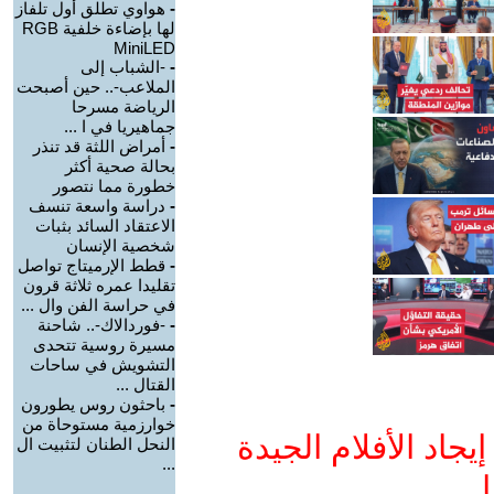
-
هواوي تطلق أول تلفاز
لها بإضاءة خلفية RGB
MiniLED
-
-الشباب إلى
الملاعب-.. حين أصبحت
الرياضة مسرحا
جماهيريا في ا ...
-
أمراض اللثة قد تنذر
بحالة صحية أكثر
خطورة مما نتصور
-
دراسة واسعة تنسف
الاعتقاد السائد بثبات
شخصية الإنسان
-
قطط الإرميتاج تواصل
تقليدا عمره ثلاثة قرون
في حراسة الفن وال ...
-
-فوردالاك-.. شاحنة
مسيرة روسية تتحدى
التشويش في ساحات
القتال ...
-
باحثون روس يطورون
خوارزمية مستوحاة من
جاد الأفلام الجيدة
النحل الطنان لتثبيت ال
...
ا