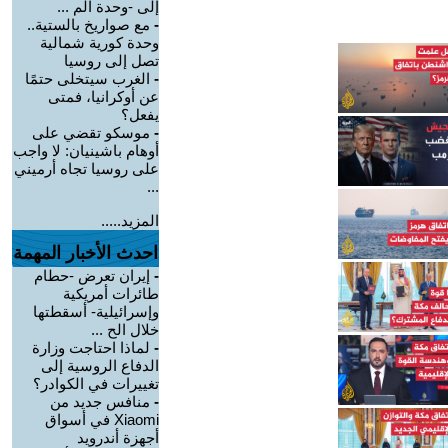
إلى -وحدة الم ...
-
مع صواريخ بالستية..
وحدة كورية شمالية
تصل إلى روسيا
-
الغرب سيتخلى حتمًا
عن أوكرانيا، فمتى
يفعل؟
-
موسكو تقضي على
أوهام باشينيان: لا واجب
على روسيا تجاه أرميني
...
المزيد.....
احدث الأخبار المهمة
-
إيران تعرض -حطام
طائرات أمريكية
وإسرائيلية- أسقطتها
خلال الح ...
-
لماذا احتاجت وزارة
الدفاع الروسية إلى
تغييرات في الكوادر؟
-
منافس جديد من
Xiaomi في أسواق
أجهزة أندرويد