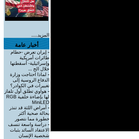
المزيد.....
أخبار عامة
-
إيران تعرض -حطام
طائرات أمريكية
وإسرائيلية- أسقطتها
خلال الح ...
-
لماذا احتاجت وزارة
الدفاع الروسية إلى
تغييرات في الكوادر؟
-
هواوي تطلق أول تلفاز
لها بإضاءة خلفية RGB
MiniLED
-
أمراض اللثة قد تنذر
بحالة صحية أكثر
خطورة مما نتصور
-
دراسة واسعة تنسف
الاعتقاد السائد بثبات
شخصية الإنسان