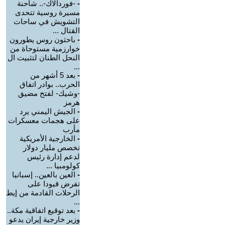
-
-فوردالاك-.. شاحنة
مسيرة روسية تتحدى
التشويش في ساحات
القتال ...
-
باحثون روس يطورون
خوارزمية مستوحاة من
النحل الطنان لتثبيت ال
...
-
بعد 5 أشهر من
الحرب.. بوادر اتفاق
-وشيك- لفتح مضيق
هرمز
-
الجيش اليمني يرد
على هجمات معسكرات
مأرب
-
الخارجية الأمريكية
تخصص مليار دولار
لدعم إدارة رئيس
كولومبيا ...
-
العين بالعين.. إسبانيا
تفرض قيودا على
الرحلات القادمة من إيط
...
-
بعد توقيع اتفاقية مكة..
وزير خارجية إيران يدعو