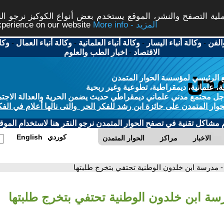
ة التصفح والنشر، الموقع يستخدم بعض أنواع الكوكيز نرجو النق
More info - المزيد
experience on our website
الفن
-
وكالة أنباء اليسار
-
وكالة أنباء العلمانية
-
وكالة أنباء العمال
-
وكا
الاقتصاد
-
اخبار الطب والعلوم
 الرئيسي لمؤسسة الحوار المتمدن
، علمانية، ديمقراطية، تطوعية وغير ربحية
ل مجتمع مدني علماني ديمقراطي حديث يضمن الحرية والعدالة الاجتم
حوار المتمدن على جائزة ابن رشد للفكر الحر والتى نالها أعلام في الفك
م مشاكل تقنية في تصفح الحوار المتمدن نرجو النقر هنا لاستخدام الموقع
كوردي
English
الاخبار
مراكز
الحوار المتمدن
- مدرسة ابن خلدون الوطنية تحتفي بتخرج طلبتها
سة ابن خلدون الوطنية تحتفي بتخرج طلبتها