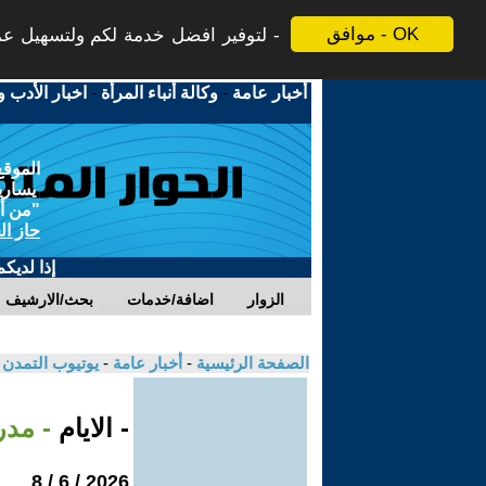
موافق - OK
لتوفير افضل خدمة لكم ولتسهيل عملي
أخبار عامة
-
وكالة أنباء المرأة
-
اخبار الأدب و
الموقع
يسارية
"من أج
حاز ال
إذا لديك
الزوار
اضافة/خدمات
بحث/الارشيف
الصفحة الرئيسية
-
أخبار عامة
-
يوتيوب التمدن
- الايام
- مدر
2026 / 6 / 8