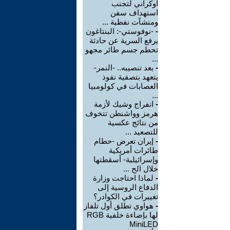
أوكراني لتجنب
استهداف سفن
ومنشآت نفطية ...
-
-نوفوستي-: البنتاغون
يرفع السرية عن حادثة
تحطم جسم طائر مجهو
...
-
بعد تنصيبه.. -النمر-
يتعهد بتصفية نفوذ
العصابات في كولومبيا
...
-
انفراج وشيك لأزمة
هرمز وواشنطن تتخوف
من نتائج عكسية
للتصعيد ...
-
إيران تعرض -حطام
طائرات أمريكية
وإسرائيلية- أسقطتها
خلال الح ...
-
لماذا احتاجت وزارة
الدفاع الروسية إلى
تغييرات في الكوادر؟
-
هواوي تطلق أول تلفاز
لها بإضاءة خلفية RGB
MiniLED