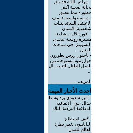
-
أمراض اللثة قد تنذر
بحالة صحية أكثر
خطورة مما نتصور
-
دراسة واسعة تنسف
الاعتقاد السائد بثبات
شخصية الإنسان
-
-فوردالاك-.. شاحنة
مسيرة روسية تتحدى
التشويش في ساحات
القتال ...
-
باحثون روس يطورون
خوارزمية مستوحاة من
النحل الطنان لتثبيت ال
...
المزيد.....
احدث الأخبار المهمة
-
أمير سعودي يرد وسط
جدال حول الاتفاقية
الدفاعية التركية الباك
...
-
كيف استطاع
اليابانيون تغيير نظرة
العالم للمدن