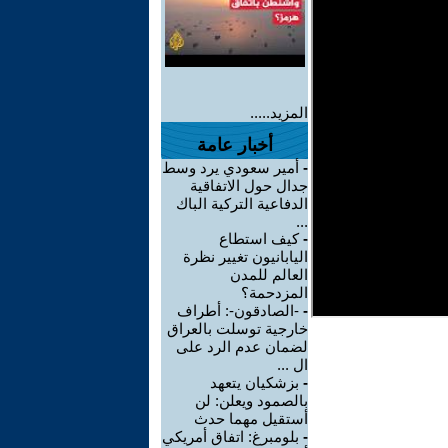
المزيد.....
أخبار عامة
-
أمير سعودي يرد وسط
جدال حول الاتفاقية
الدفاعية التركية الباك
...
-
كيف استطاع
اليابانيون تغيير نظرة
العالم للمدن
المزدحمة؟
-
-الصادقون-: أطراف
خارجية توسلت بالعراق
لضمان عدم الرد على
ال ...
-
بزشكيان يتعهد
بالصمود ويعلن: لن
أستقيل مهما حدث
-
بلومبرغ: اتفاق أمريكي