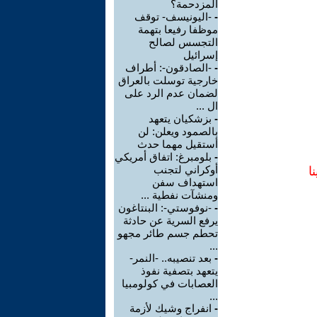
المزدحمة؟
-
-اليونيسف- توقف
موظفا رفيعا بتهمة
التجسس لصالح
إسرائيل
-
-الصادقون-: أطراف
خارجية توسلت بالعراق
لضمان عدم الرد على
ال ...
-
بزشكيان يتعهد
بالصمود ويعلن: لن
أستقيل مهما حدث
-
بلومبرغ: اتفاق أمريكي
أوكراني لتجنب
ا
استهداف سفن
ومنشآت نفطية ...
-
-نوفوستي-: البنتاغون
يرفع السرية عن حادثة
تحطم جسم طائر مجهو
...
-
بعد تنصيبه.. -النمر-
يتعهد بتصفية نفوذ
العصابات في كولومبيا
...
-
انفراج وشيك لأزمة