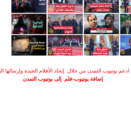
ادعم يوتيوب التمدن من خلال إيجاد الأفلام الجيدة وإرسالها الين
إضافة يوتيوب-فلم إلى يوتيوب التمدن