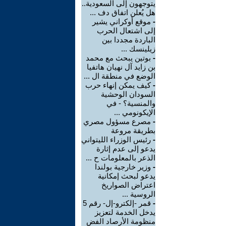
يتوجهون إلى السعودية..
هل يُعلن اتفاق دف ...
-
موقع أوكراني يشير
إلى اشتعال الحرب
الباردة مجددا بين
زيلينسك ...
-
بوتين يبحث مع محمد
بن زايد آل نهيان هاتفيا
الوضع في منطقة ال ...
-
كيف يمكن إنهاء حرب
السودان الوحشية
والمنسية؟ - في
الإيكونومي ...
-
مصرع مسؤول مصري
بطريقة مروعة
-
رئيس الوزراء الليتواني
يدعو إلى عدم إثارة
الذعر بالمعلومات ح ...
-
وزير خارجية بولندا
يدعو لبحث إمكانية
اعتراض الصواريخ
الروسية ...
-
قمر -إلكترو-إل- رقم 5
يدخل الخدمة لتعزيز
منظومة الأرصاد الفض