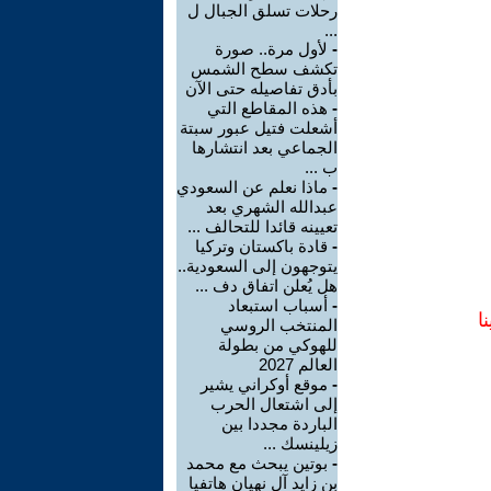
رحلات تسلق الجبال ل
...
-
لأول مرة.. صورة
تكشف سطح الشمس
بأدق تفاصيله حتى الآن
-
هذه المقاطع التي
أشعلت فتيل عبور سبتة
الجماعي بعد انتشارها
ب ...
-
ماذا نعلم عن السعودي
عبدالله الشهري بعد
تعيينه قائدا للتحالف ...
-
قادة باكستان وتركيا
يتوجهون إلى السعودية..
هل يُعلن اتفاق دف ...
-
أسباب استبعاد
ا
المنتخب الروسي
للهوكي من بطولة
العالم 2027
-
موقع أوكراني يشير
إلى اشتعال الحرب
الباردة مجددا بين
زيلينسك ...
-
بوتين يبحث مع محمد
بن زايد آل نهيان هاتفيا