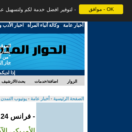
موافق - OK
لتوفير افضل خدمة لكم ولتسهيل عملي
أخبار عامة
-
وكالة أنباء المرأة
-
اخبار الأدب و
الموقع
يسارية
"من أج
حاز ال
إذا لديك
الزوار
اضافة/خدمات
بحث/الارشيف
الصفحة الرئيسية
-
أخبار عامة
-
يوتيوب التمدن
- فرانس 24
الأمريكي الآ