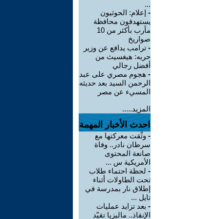
...
-
إعلام: الحوثيون
يستهدفون محافظة
مأرب بأكثر من 10
صواريخ
-
ترامب يدافع عن وزير
حربه: هيغسيث من
أفضل رجالي
-
هجوم مصري على عبد
الرحمن السيد بعد حديثه
المسيء عن مصر
المزيد.....
احدث الأخبار المهمة
-
وثّقت معركتها مع
سرطان نادر.. وفاة
صانعة المحتوى
الأمريكية س ...
-
لحظة احتماء طلاب
تحت الطاولات أثناء
إطلاق نار بمدرسة في
تايل ...
-
بعد تزايد عمليات
الإنقاذ.. ماليزيا تقيّد