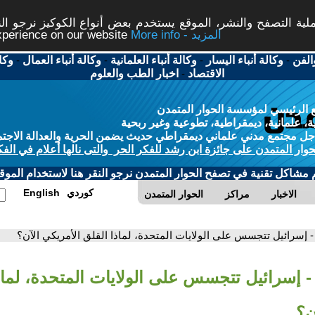
ة التصفح والنشر، الموقع يستخدم بعض أنواع الكوكيز نرجو النق
More info - المزيد
experience on our website
الفن
-
وكالة أنباء اليسار
-
وكالة أنباء العلمانية
-
وكالة أنباء العمال
-
وكا
الاقتصاد
-
اخبار الطب والعلوم
 الرئيسي لمؤسسة الحوار المتمدن
، علمانية، ديمقراطية، تطوعية وغير ربحية
ل مجتمع مدني علماني ديمقراطي حديث يضمن الحرية والعدالة الاجتم
حوار المتمدن على جائزة ابن رشد للفكر الحر والتى نالها أعلام في الفك
م مشاكل تقنية في تصفح الحوار المتمدن نرجو النقر هنا لاستخدام الموقع
كوردي
English
الاخبار
مراكز
الحوار المتمدن
- إسرائيل تتجسس على الولايات المتحدة، لماذا القلق الأمريكي الآن؟
- إسرائيل تتجسس على الولايات المتحدة، لماذ
ن؟