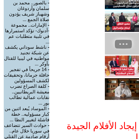
-
بالصور.. محمد بن
سلمان وأردوغان
وشهباز شريف يؤدون
صلاة الجمع ...
-
الإمارات.. مجموعة
-أدنوك- تؤكد استمرارها
في تلبية متطلبات عم
...
-
ناشط سوداني يكشف
عن شبكة تجنيد
مواطنيه في ليبيا للقتال
بأوكر ...
-
14 جريحاً في تفجير
حافلة جرمانا، وتحقيقات
لكشف المسؤولين
-
كلفة الصراع تضرب
معيشة البريطانيين..
نقابات عمالية تطالب
بور ...
-
الموساد يُبعد اثنين من
كبار مسؤوليه.. خطة
فاشلة لتغيير النظا ...
جاد الأفلام الجيدة
-
حوادث السير تتضاعف
في سوريا خلال عام..
ا
أرقام صادمة عن القتلى