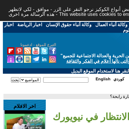
 أنواع الكوكيز نرجو النقر على الزر - موافق - لكي لاتظهر
This website uses cookies to ensure you ge
وكالة أنباء العمال
-
وكالة أنباء حقوق الإنسان
-
اخبار الرياضة
-
اخبار
لوم
التبرع للموقع - ادعمونا
حرية والعدالة الاجتماعية للجميع
"
تى نالها أعلام في الفكر والثقافة
قر هنا لاستخدام الموقع البديل
كوردي
English
ارة رابحة؟
اخر الافلام
لانتظار في نيويورك