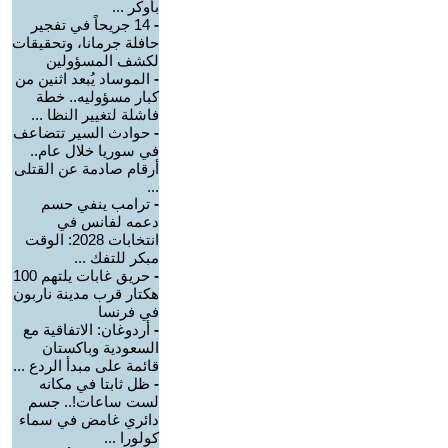
بأوكر ...
-
14 جريحاً في تفجير
حافلة جرمانا، وتحقيقات
لكشف المسؤولين
-
الموساد يُبعد اثنين من
كبار مسؤوليه.. خطة
فاشلة لتغيير النظا ...
-
حوادث السير تتضاعف
في سوريا خلال عام..
أرقام صادمة عن القتلى
...
-
ترامب ينفي حسم
دعمه لفانس في
انتخابات 2028: الوقت
مبكر للتفك ...
-
حريق غابات يلتهم 100
هكتار قرب مدينة ناربون
في فرنسا
-
أردوغان: الاتفاقية مع
السعودية وباكستان
قائمة على مبدأ الردع ...
-
ظل ثابتا في مكانه
لست ساعات!.. جسم
دائري غامض في سماء
كولورا ...