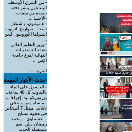
-
من الشرق الأوسط..
البنتاغون ينشر دفعة
جديدة من ملفات
-الأجسا ...
-
هاميلتون: واشنطن
تسحب صواريخ باتريوت
اشتراها الأوروبيون لتعو
...
-
وزير التعليم العالي
يتفقد التشطيبات
النهائية لفرع جامعة
الإس ...
المزيد.....
احدث الأخبار المهمة
-
الحصول على الماء
بالتناوب كل 48 ساعة..
بورتوريكو تبدأ إجراءا ...
-
مأساة مدرسية في
تايلاند.. مقتل 7 أشخاص
في هجوم مسلح
-
-عشماوي-.. محمد
رمضان يعلن اسم
مسلسله الجديد