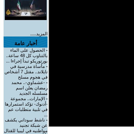
المزيد.....
أخبار عامة
-
الحصول على الماء
بالتناوب كل 48 ساعة..
بورتوريكو تبدأ إجراءا ...
-
مأساة مدرسية في
تايلاند.. مقتل 7 أشخاص
في هجوم مسلح
-
-عشماوي-.. محمد
رمضان يعلن اسم
مسلسله الجديد
-
الإمارات.. مجموعة
-أدنوك- تؤكد استمرارها
في تلبية متطلبات عم
...
-
ناشط سوداني يكشف
عن شبكة تجنيد
مواطنيه في ليبيا للقتال