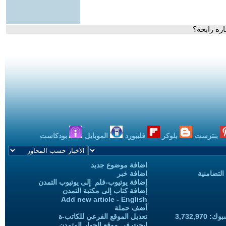
ارة رابحة؟
بنترست
بلوكر
فليبورد
الموبايل
بودكاست
اضافة موضوع جديد
التضامنية
اضافة خبر
إضافة يوتيوب-فلم إلى يوتيوب التمدن
إضافة كتاب إلى مكتبة التمدن
Add new article - English
أضف حملة
3,732,97
تعديل الموقع الفرعي للكاتب-ة
ابحث في موقع الحوار المتمدن