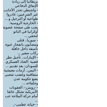
بريطانيا إلى زيادة
الإنفاق الدفاعي
-
واشنطن تحذر الأجانب
غير الشرعيين: غادروا
طواعية أو الترحيل و ...
-
الخارجية الروسية:
يجب طي صفحة عضوية
أوكرانيا في الناتو
لتحقي ...
-
سوريا.. قتلى
ومصابون بانفجار عبوة
ناسفة داخل حافلة
ركاب صغير ...
-
الإمارات.. تأجيل نظر
قضية -العتاد العسكري
للسودان- بعد تقديم ...
-
اليمن.. أزمات معيشية
متفاقمة وغضب شعبي
يضع حكومة عدن
وحلفاءه ...
-
-رويترز-: العقوبات
الأمريكية تشكل عائقا
أمام حركة الملاحة عب
...
-
-خيانة عظمى-..