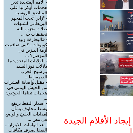
-
الأمم المتحدة تدين
هجمات أوكرانيا على
المناطق الروسية
-
“زاير” تحت المجهر
البريطاني لشبهات
صلات بحزب الله
تحقيقات ب ...
-
«البحارة» وبيع
كوبونات.. كيف تفاقمت
أزمة البنزين في
الموصل؟ ...
-
الولايات المتحدة: ما
دلالات فوز السيد
بترشيح الحزب
الديمقراط ...
-
مقتل وإصابة العشرات
من الجيش اليمني في
هجمات تبناها الحوثيون
...
-
أسعار النفط ترتفع
وسط مخاوف بشأن
إمدادات الخليج والوضع
جاد الأفلام الجيدة
في مض ...
-
بعد اتهامات -الابتزاز-..
ا
الفيفا يصرف مكافآت