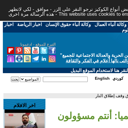
 أنواع الكوكيز نرجو النقر على الزر - موافق - لكي لاتظهر
This website uses cookies to ensure you ge
وكالة أنباء العمال
-
وكالة أنباء حقوق الإنسان
-
اخبار الرياضة
-
اخبار
لوم
التبرع للموقع - ادعمونا
حرية والعدالة الاجتماعية للجميع
"
تى نالها أعلام في الفكر والثقافة
قر هنا لاستخدام الموقع البديل
كوردي
English
ق وقف إطلاق النار
اخر الافلام
ميا: أنتم مسؤولون