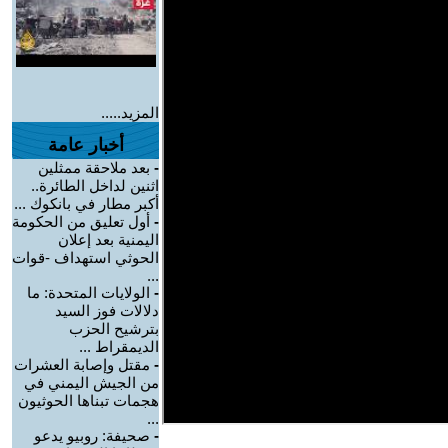
المزيد.....
أخبار عامة
-
بعد ملاحقة ممثلين
اثنين لداخل الطائرة..
أكبر مطار في بانكوك ...
-
أول تعليق من الحكومة
اليمنية بعد إعلان
الحوثي استهداف -قوات
...
-
الولايات المتحدة: ما
دلالات فوز السيد
بترشيح الحزب
الديمقراط ...
-
مقتل وإصابة العشرات
من الجيش اليمني في
هجمات تبناها الحوثيون
...
-
صحيفة: روبيو يدعو