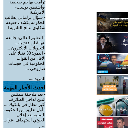
ترامب يهاجم صحيفة
-واشنطن بوست-
الأمريكية
-
سؤال برلماني يطالب
الحكومة بكشف حقيقة
شكاوى نتائج الثانوية ا
...
-
التعليم العالي: جامعة
بنها تُعلن فتح باب
التحويلات الإلكترون ...
-
اليمن: 38 قتيلا على
الأقل من القوات
الحكومية في هجمات
صاروخي ...
المزيد.....
احدث الأخبار المهمة
-
بعد ملاحقة ممثلين
اثنين لداخل الطائرة..
أكبر مطار في بانكوك ...
-
أول تعليق من الحكومة
اليمنية بعد إعلان
الحوثي استهداف -قوات
...