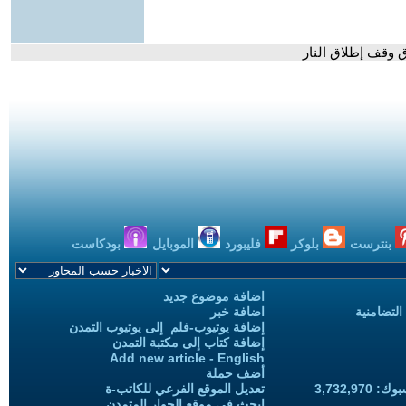
ق وقف إطلاق النار
بنترست
بلوكر
فليبورد
الموبايل
بودكاست
اضافة موضوع جديد
التضامنية
اضافة خبر
إضافة يوتيوب-فلم إلى يوتيوب التمدن
إضافة كتاب إلى مكتبة التمدن
Add new article - English
أضف حملة
3,732,97
تعديل الموقع الفرعي للكاتب-ة
ابحث في موقع الحوار المتمدن