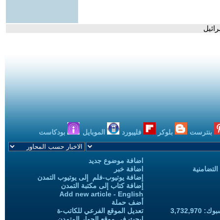
رائيل
بنترست
بلوكر
فليبورد
الموبايل
بودكاست
اضافة موضوع جديد
التضامنية
اضافة خبر
إضافة يوتيوب-فلم إلى يوتيوب التمدن
إضافة كتاب إلى مكتبة التمدن
Add new article - English
أضف حملة
3,732,97
تعديل الموقع الفرعي للكاتب-ة
ابحث في موقع الحوار المتمدن