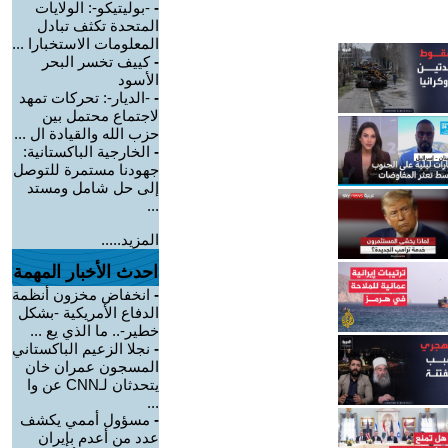
-
-بوليتيكو-: الولايات
المتحدة تكثف تبادل
المعلومات الاستخبارا ...
-
كييف تخسر البحر
الأسود
-
-الديار-: تحركات تمهد
لاجتماع محتمل بين
حزب الله والقيادة ال ...
-
الخارجية الباكستانية:
جهودنا مستمرة للتوصل
إلى حل شامل ومستد
...
المزيد.....
احدث الأخبار المهمة
-
انخفاض مخزون أنظمة
الدفاع الأمريكية -بشكل
خطير-.. ما الذي يع ...
-
نجلا الزعيم الباكستاني
المسجون عمران خان
يتحدثان لـCNN عن وا
...
-
مسؤول أممي يكشف
عدد من أعدم بإيران