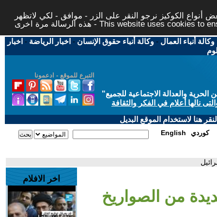
 أنواع الكوكيز نرجو النقر على الزر - موافق - لكي لاتظهر
This website uses cookies to ensure you ge
وكالة أنباء العمال
-
وكالة أنباء حقوق الإنسان
-
اخبار الرياضة
-
اخبار
لوم
التبرع للموقع - ادعمونا
حرية والعدالة الاجتماعية للجميع
"
تى نالها أعلام في الفكر والثقافة
قر هنا لاستخدام الموقع البديل
كوردي
English
رائيل
اخر الافلام
يدة من الصواريخ