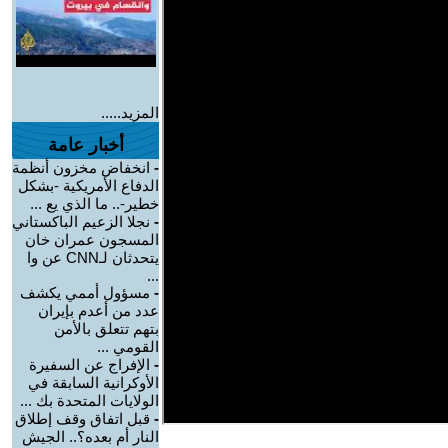
المزيد.....
أخبار عامة
-
انخفاض مخزون أنظمة
الدفاع الأمريكية -بشكل
خطير-.. ما الذي يع ...
-
نجلا الزعيم الباكستاني
المسجون عمران خان
يتحدثان لـCNN عن وا
...
-
مسؤول أممي يكشف
عدد من أعدم بإيران
بتهم تتعلق بالأمن
القومي ...
-
الإفراج عن السفيرة
الأوكرانية السابقة في
الولايات المتحدة بك ...
-
قبل اتفاق وقف إطلاق
النار أم بعده؟.. الجيش