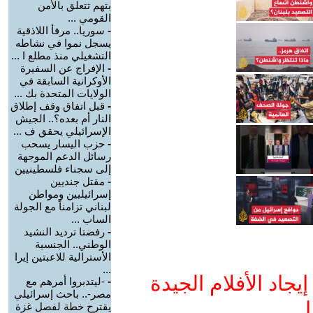
بتهم تتعلق بالأمن
القومي ...
-
سوريا.. مرفأ اللاذقية
يسجل نموا في نشاطه
التشغيلي منذ مطلع ا ...
-
الإفراج عن السفيرة
الأوكرانية السابقة في
الولايات المتحدة بك ...
-
قبل اتفاق وقف إطلاق
النار أم بعده؟.. الجيش
الإسرائيلي يحقق ف ...
-
حزب اليسار يسحب
رسائل الدعم الموجهة
إلى سجناء فلسطينيين
-
مقتل جنديين
إسرائيليين ومواطن
لبناني تزامناً مع الجولة
الساب ...
-
رفضتا ترديد النشيد
الوطني.. الجنسية
الأسترالية للاعبتين إيرا
...
جاد الأفلام الجيدة
-
-ليتدبروا أمرهم مع
مصر-.. باحث إسرائيلي
ا
يقترح خطة لفصل غزة