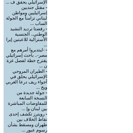
الإسرائيلي يحقق ف ...
-
مقتل جنديين
إسرائيليين ومواطن
لبناني تزامناً مع الجولة
الساب ...
-
رفضتا ترديد النشيد
الوطني.. الجنسية
الأسترالية للاعبتين إيرا
...
-
-ليتدبروا أمرهم مع
مصر-.. باحث إسرائيلي
يقترح خطة لفصل غزة
ن ...
-
الطيران المروحي
الإسرائيلي يحلق في
أجواء ريف درعا الغربي
ويخ ...
-
جولة جديدة من
النسخة السابعة
للمفاوضات المباشرة
بين لبنان وإ ...
-
رويترز تكشف إحدى
نقاط الخلاف بين
طهران ومسقط بشأن
رسوم عبور ...