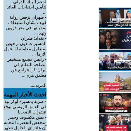
لدعم البنك الدولي
لتأمين احتياجات العائد
...
-
طهران ترفض رواية
كييف بشأن استهداف
سفينتها في بحر قزوين
وتهد ...
-
بغداد: طيران
المسيرات دون ترخيص
سيعامل معاملة الـ-عمل
الإرها ...
-
رئيس مجمع تشخيص
مصلحة النظام في
إيران: لن نتراجع عن
مضيق هرم ...
المزيد.....
احدث الأخبار المهمة
-
ضربة بمسيرة أوكرانية
في العمق الروسي توقع
عشرات الضحايا
-
بطن مكشوف وجينز
منخفض الخصر.. النجمة
آن هاثاواي الحامل تظهر