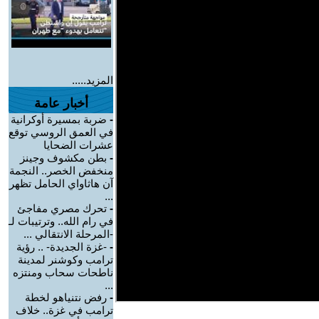
المزيد.....
أخبار عامة
-
ضربة بمسيرة أوكرانية
في العمق الروسي توقع
عشرات الضحايا
-
بطن مكشوف وجينز
منخفض الخصر.. النجمة
آن هاثاواي الحامل تظهر
...
-
تحرك مصري مفاجئ
في رام الله.. وترتيبات لـ
-المرحلة الانتقالي ...
-
-غزة الجديدة- .. رؤية
ترامب وكوشنر لمدينة
ناطحات سحاب ومنتزه
...
-
رفض نتنياهو لخطة
ترامب في غزة.. خلاف