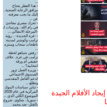
...
-
هذا الفطر يجتاح
مرافق الرعاية الصحية..
إليك ما يجب معرفته
عن ...
-
تحرك مصري مفاجئ
في رام الله.. وترتيبات لـ
-المرحلة الانتقالي ...
-
-غزة الجديدة- .. رؤية
ترامب وكوشنر لمدينة
ناطحات سحاب ومنتزه
...
-
رفض نتنياهو لخطة
ترامب في غزة.. خلاف
حقيقي أم ورقة
انتخابية؟ ...
-
وزيرة العمل تزور
الصندوق الاجتماعي
لدعم العامل المقدسي
وتطلع ...
-
تباين سياسات البنوك
جاد الأفلام الجيدة
المركزية في عام 2026:
الموضوع الكلي الذي ...
ا
-
سوريا.. شكوى -شروع
بالقتل- ضد محمد