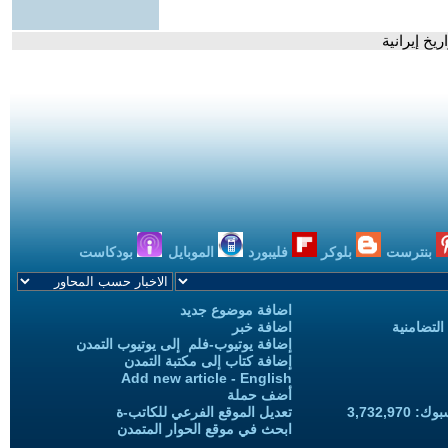
بنترست
بلوكر
فليبورد
الموبايل
بودكاست
اضافة موضوع جديد
التضامنية
اضافة خبر
إضافة يوتيوب-فلم إلى يوتيوب التمدن
إضافة كتاب إلى مكتبة التمدن
Add new article - English
أضف حملة
3,732,97
تعديل الموقع الفرعي للكاتب-ة
ابحث في موقع الحوار المتمدن