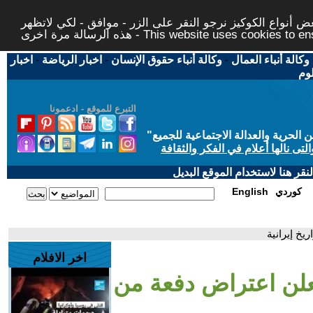
 أنواع الكوكيز نرجو النقر على الزر - موافق - لكي لاتظهر
This website uses cookies to ensure you ge
وكالة أنباء العمال
-
وكالة أنباء حقوق الإنسان
-
اخبار الرياضة
-
اخبار
لوم
التبرع للموقع - ادعمونا
حرية والعدالة الاجتماعية للجميع
"
تى نالها أعلام في الفكر والثقافة
قر هنا لاستخدام الموقع البديل
كوردي
English
اخر الافلام
علن اعتراض دفعة من