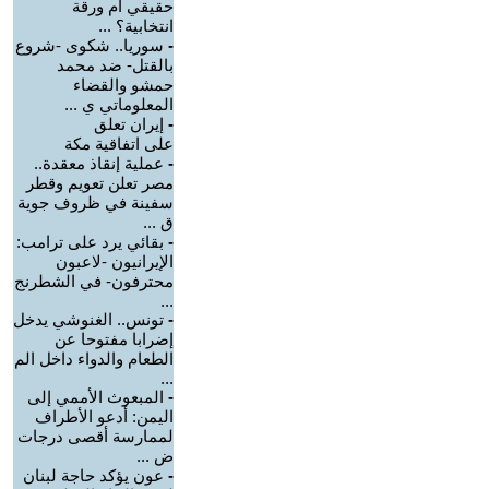
حقيقي أم ورقة
انتخابية؟ ...
-
سوريا.. شكوى -شروع
بالقتل- ضد محمد
حمشو والقضاء
المعلوماتي ي ...
-
إيران تعلق
على اتفاقية مكة
-
عملية إنقاذ معقدة..
مصر تعلن تعويم وقطر
سفينة في ظروف جوية
ق ...
-
بقائي يرد على ترامب:
الإيرانيون -لاعبون
محترفون- في الشطرنج
...
-
تونس.. الغنوشي يدخل
إضرابا مفتوحا عن
الطعام والدواء داخل الم
...
-
‏المبعوث الأممي إلى
اليمن: أدعو الأطراف
لممارسة أقصى درجات
ض ...
-
عون يؤكد حاجة لبنان