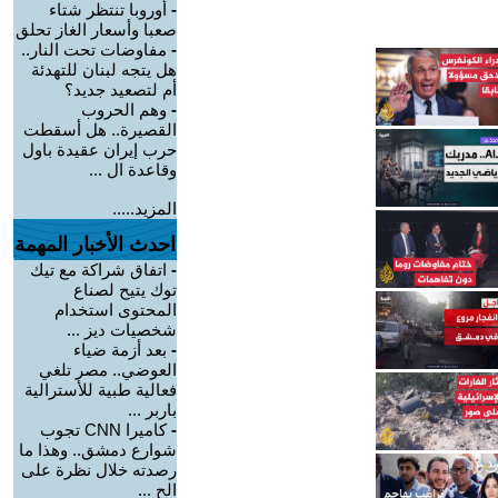
-
أوروبا تنتظر شتاء
صعبا وأسعار الغاز تحلق
-
مفاوضات تحت النار..
هل يتجه لبنان للتهدئة
أم لتصعيد جديد؟
-
وهم الحروب
القصيرة.. هل أسقطت
حرب إيران عقيدة باول
وقاعدة ال ...
المزيد.....
احدث الأخبار المهمة
-
اتفاق شراكة مع تيك
توك يتيح لصناع
المحتوى استخدام
شخصيات ديز ...
-
بعد أزمة ضياء
العوضي.. مصر تلغي
فعالية طبية للأسترالية
باربر ...
-
كاميرا CNN تجوب
شوارع دمشق.. وهذا ما
رصدته خلال نظرة على
الح ...