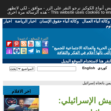
 أنواع الكوكيز نرجو النقر على الزر - موافق - لكي لاتظهر
This website uses cookies to ensure you ge
وكالة أنباء العمال
-
وكالة أنباء حقوق الإنسان
-
اخبار الرياضة
-
اخبار
لوم
التبرع للموقع - ادعمونا
حرية والعدالة الاجتماعية للجميع
"
تى نالها أعلام في الفكر والثقافة
قر هنا لاستخدام الموقع البديل
كوردي
English
من باتجاه إسرائيل
اخر الافلام
يش الإسرائيلي: