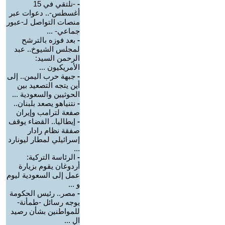
-
-نلتقي في 15
أغسطس-.. دعوات عبر
منصات التواصل لـ-عبور
جماعي- ...
-
بعد فوزه بالترشح
لمجلس الشيوخ.. عبد
الرحمن السيد:
الأمريكيون ...
-
جبهة حرب اليمن.. إلى
أين يتجه التصعيد بين
الحوثيين والسعودية ...
-
نتنياهو يصعد بلبنان..
صفعة لترامب وإيران
-
إيطاليا.. القضاء يوقف
صفقة نظام رادار
إسرائيلي لمطار ليونارد
...
-
الرئاسة التركية:
أردوغان يقوم بزيارة
عمل إلى السعودية ليوم
و ...
-
مصر.. رئيس الحكومة
يوجه رسائل -طمأنة-
للمواطنين بشأن رصيد
ال ...