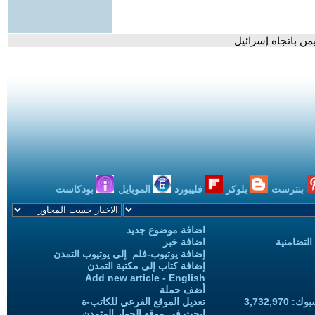
من باتجاه إسرائيل
بنترست
بلوكر
فليبورد
الموبايل
بودكاست
اضافة موضوع جديد
التضامنية
اضافة خبر
إضافة يوتيوب-فلم إلى يوتيوب التمدن
إضافة كتاب إلى مكتبة التمدن
Add new article - English
أضف حملة
3,732,97
تعديل الموقع الفرعي للكاتب-ة
ابحث في موقع الحوار المتمدن