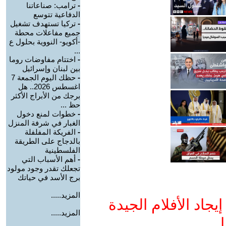
-
ترامب: صناعاتنا
الدفاعية تتوسع
-
تركيا تستهدف تشغيل
جميع مفاعلات محطة
-أكويو- النووية بحلول ع
...
-
اختتام مفاوضات روما
بين لبنان وإسرائيل
-
حظك اليوم الجمعة 7
اغسطس 2026.. هل
برجك من الأبراج الأكثر
حظ ...
-
خطوات لمنع دخول
الغبار في شرفة المنزل
-
الفريكة المفلفلة
بالدجاج على الطريقة
الفلسطينية
-
أهم الأسباب التي
تجعلك تقدر وجود مولود
برج الأسد في حياتك
المزيد.....
جاد الأفلام الجيدة
المزيد.....
ا