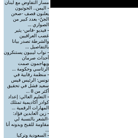
مسار التفاوض مع لبنان
-
اليمن.. الحوثيون
يعلنون قصف -صحن
الجنّ- بعدد كبير من
الصواري ...
-
فيديو -قاس- يثير
غضب العراقيين
والشرطة تصدر بيانا
بالتفاصيل ...
-
نواب ليبيون يستنكرون
أحداث صرمان
ويهاجمون صمت
الرئاسي وحكومة ...
-
منظمة رقابية في
تونس: الرئيس قيس
سعيد فشل في تحقيق
أكثر من 8 ...
-
التعليم العالي: إعداد
كوادر أكاديمية تمتلك
المهارات الرقمية ...
-
زين العابدين فؤاد:
-الشعر بالنسبة لي
مقاومة للقبح وبدونه أنا
...
-
السعودية وتركيا