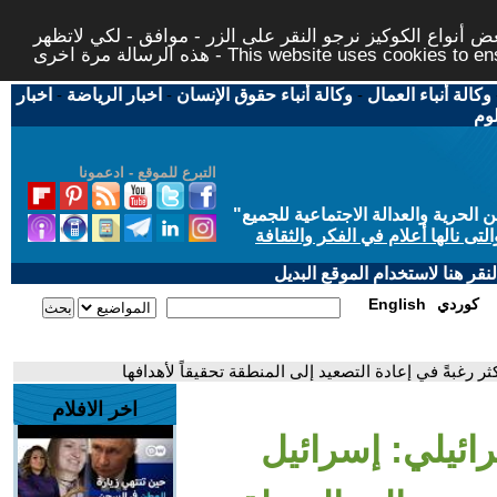
 أنواع الكوكيز نرجو النقر على الزر - موافق - لكي لاتظهر
This website uses cookies to ensure you ge
وكالة أنباء العمال
-
وكالة أنباء حقوق الإنسان
-
اخبار الرياضة
-
اخبار
لوم
التبرع للموقع - ادعمونا
حرية والعدالة الاجتماعية للجميع
"
تى نالها أعلام في الفكر والثقافة
قر هنا لاستخدام الموقع البديل
كوردي
English
ر رغبةً في إعادة التصعيد إلى المنطقة تحقيقاً لأهدافها
اخر الافلام
ائيلي: إسرائيل