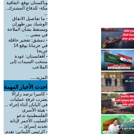
وباكستان توقع -اتفاقية
مكة- للدفاع المشترك..
...
-
ما تفاصيل الاتفاق
الوشيك بين طهران
ومسقط بشأن الملاحة
في مضي ...
-
دمشق: تفجير حافلة
في جرمانا يوقع 14
جريحا
-
أفغانستان: عودة
منتخب السيدات إلى
الملاعب
المزيد.....
احدث الأخبار المهمة
-
كاميرا ترصد زلزالًا
يضرب غرفة عمليات
في اليابان أثناء إجراء ...
-
هيئة الأسرى
الفلسطينية تدعو
الصليب الأحمر لإدانة
تجديد إسرائ ...
-
الرئيس اللبناني: تقدم