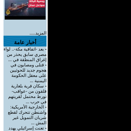
المزيد.....
أخبار عامة
-
بعد -اتفاقية مكة-.. لواء
مصري سابق يحذر من
إغراق المنطقة في ...
-
قتلى ومصابون في
هجوم جديد للحوثيين
على معقل الحكومة
اليمنية ...
-
سكان قرية بلغارية
قلقون من -عواقب-
تورط محتمل لقريتهم
في حرب ...
-
الخارجية الأمريكية:
واشنطن تتحرك لقطع
شريان التمويل غير
المش ...
-
تعنت إسرائيلي يهدد