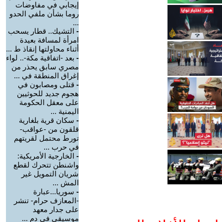
إيجابي في مفاوضات
روما بشأن ملفي الحدو
...
-
التشيك.. قطار يسحب
امرأة لمسافة بعيدة
أثناء محاولتها إنقاذ ط ...
-
بعد -اتفاقية مكة-.. لواء
مصري سابق يحذر من
إغراق المنطقة في ...
-
قتلى ومصابون في
هجوم جديد للحوثيين
على معقل الحكومة
اليمنية ...
-
سكان قرية بلغارية
قلقون من -عواقب-
تورط محتمل لقريتهم
في حرب ...
-
الخارجية الأمريكية:
واشنطن تتحرك لقطع
شريان التمويل غير
المش ...
-
سوريا...عبارة
-المعازف حرام- تنشر
على جدار معهد
موسيقي في دم ...