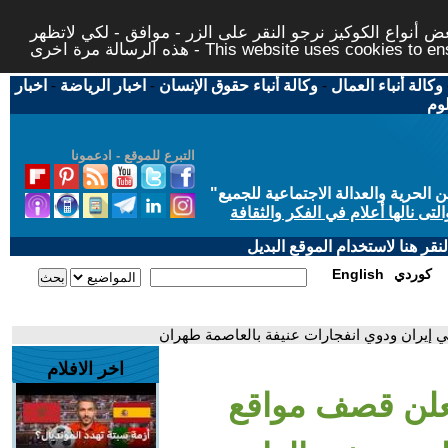
 أنواع الكوكيز نرجو النقر على الزر - موافق - لكي لاتظهر
This website uses cookies to ensure you ge
وكالة أنباء العمال
-
وكالة أنباء حقوق الإنسان
-
اخبار الرياضة
-
اخبار
لوم
التبرع للموقع - ادعمونا
حرية والعدالة الاجتماعية للجميع
"
تى نالها أعلام في الفكر والثقافة
قر هنا لاستخدام الموقع البديل
كوردي
English
 إيران ودوي انفجارات عنيفة بالعاصمة طهران
اخر الافلام
يعلن قصف مواقع