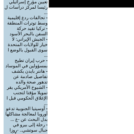
تعيين مؤرخ إسرائيلي
رئيسا لمركز دراسات ل
...
-
تحالفات ردع إقليمية
وسط توترات المنطقة
-
تركيا تقيد حركة
السفن بالبحر الأسود
-
الجيش الإيراني: لا
خيار للولايات المتحدة
سوى القبول بالوضع ا
...
-
حرب إيران تطيح
بمسؤولين في الموساد
-
هانتر بايدن يكشف
تفاصيل صادمة عن
تدهور صحة والده
-
الشيوخ الأمريكي يقر
تمويلا مؤقتا لتجنب
الإغلاق الحكومي قبل ا
...
-
أوسيتيا الجنوبية تدعو
أوروبا لمعالجة مشاكلها
بدل البحث عن -ع ...
-
رحلة إلى بيرو في
جبال سوتشي.. -روزا