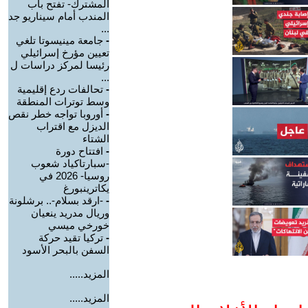
المشترك- تفتح باب
المندب أمام سيناريو جد
...
-
جامعة مينيسوتا تلغي
تعيين مؤرخ إسرائيلي
رئيسا لمركز دراسات ل
...
-
تحالفات ردع إقليمية
وسط توترات المنطقة
-
أوروبا تواجه خطر نقص
الديزل مع اقتراب
الشتاء
-
افتتاح دورة
-سبارتاكياد شعوب
روسيا- 2026 في
يكاترينبورغ
-
-ارقد بسلام-.. برشلونة
وريال مدريد ينعيان
خورخي ميسي
-
تركيا تقيد حركة
السفن بالبحر الأسود
المزيد.....
المزيد.....