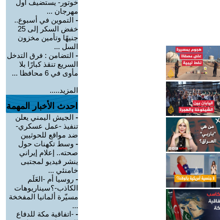
خوتور- يستضيف أول
مهرجان ...
-
التموين في أسبوع..
خفض السكر إلى 25
جنيهًا وتأمين مخزون
السل ...
-
التضامن : فرق التدخل
السريع تنقذ كبارًا بلا
مأوى في 6 محافظا ...
المزيد.....
احدث الأخبار المهمة
-
الجيش اليمني يعلن
تنفيذ -عمل عسكري-
ضد مواقع للحوثيين
-
وسط تكهنات حول
صحته.. إعلام إيراني
ينشر فيديو لمجتبى
خامنئي ...
-
روسيا أم -العَلَم
الكاذب-؟سيناريوهات
مسيّرة ألمانيا المفخخة
...
-
-اتفاقية مكة للدفاع