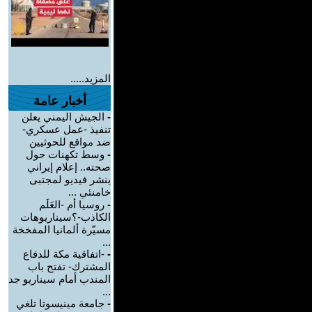
المزيد.....
أخبار عامة
-
الجيش اليمني يعلن
تنفيذ -عمل عسكري-
ضد مواقع للحوثيين
-
وسط تكهنات حول
صحته.. إعلام إيراني
ينشر فيديو لمجتبى
خامنئي ...
-
روسيا أم -العَلَم
الكاذب-؟سيناريوهات
مسيّرة ألمانيا المفخخة
...
-
-اتفاقية مكة للدفاع
المشترك- تفتح باب
المندب أمام سيناريو جد
...
-
جامعة مينيسوتا تلغي