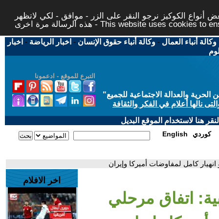
 أنواع الكوكيز نرجو النقر على الزر - موافق - لكي لاتظهر
This website uses cookies to ensure you ge
وكالة أنباء العمال
-
وكالة أنباء حقوق الإنسان
-
اخبار الرياضة
-
اخبار
لوم
التبرع للموقع - ادعمونا
حرية والعدالة الاجتماعية للجميع
"
تى نالها أعلام في الفكر والثقافة
قر هنا لاستخدام الموقع البديل
كوردي
English
 انهيار كامل لمفاوضات أميركا وإيران
اخر الافلام
ية: اتفاق مرحلي