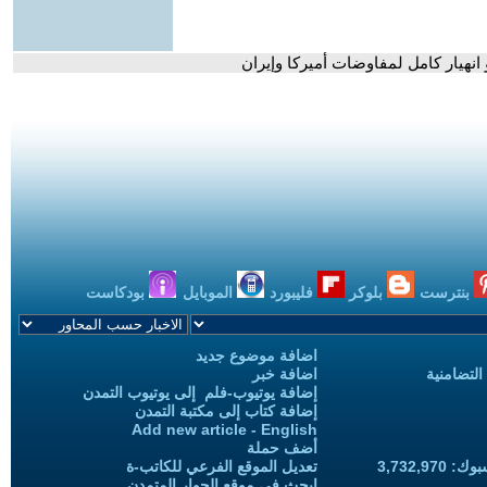
 انهيار كامل لمفاوضات أميركا وإيران
بنترست
بلوكر
فليبورد
الموبايل
بودكاست
اضافة موضوع جديد
التضامنية
اضافة خبر
إضافة يوتيوب-فلم إلى يوتيوب التمدن
إضافة كتاب إلى مكتبة التمدن
Add new article - English
أضف حملة
3,732,97
تعديل الموقع الفرعي للكاتب-ة
ابحث في موقع الحوار المتمدن