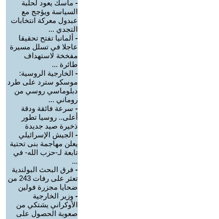
-
ماسك يعود لحلبة
السياسة ويؤجج مع
عبدول معركة انتخابات
التجدي ...
-
ألمانيا تفتح تحقيقا
عاجلا في تسلل مسيرة
مفخخة لاستهداف
طائرة ...
-
الخارجية الروسية:
موسكو سترد على طرد
دبلوماسي روسي من
روماني ...
-
سرعة فائقة ودقة
أعلى.. روسيا تطور
ذخيرة صيد جديدة
-
الجيش الإسرائيلي
يعلن مهاجمة بنى تحتية
تابعة لـ-حزب الله- في
...
-
فرق البحث البولندية
تعثر على رفات 243 من
ضحايا مجزرة فولين
-
وزير الخارجية
الأوكراني يشتكي من
صعوبة الحصول على