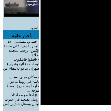
المزيد.....
أخبار عامة
-
حساب مسلسل -هذا
البحر يفيض- على منصة
-إكس- يرحب بمحمد
صلاح
-
-اقتلوا قاتلكم-..
لوحات دعائية بشوارع
طهران تدعو للانتقام من
...
-
سكان مبنى -سبين
تايم- في روما ينامون
خارجا بعد حريق وسط
موجة ...
-
تزامنا مع محادثات
روما.. تصعيد في جنوب
لبنان ومقتل جنديين إس
...