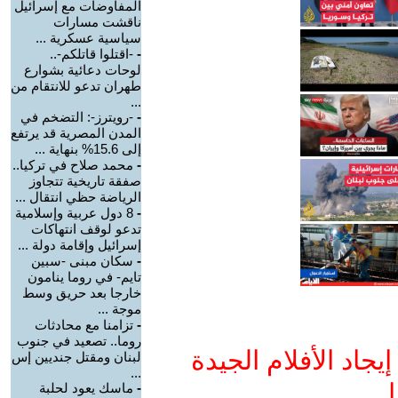
المفاوضات مع إسرائيل
ناقشت مسارات
سياسية عسكرية ...
-
-اقتلوا قاتلكم-..
لوحات دعائية بشوارع
طهران تدعو للانتقام من
...
-
-رويترز-: التضخم في
المدن المصرية قد يرتفع
إلى 15.6% بنهاية ...
-
محمد صلاح في تركيا..
صفقة تاريخية تتجاوز
الرياضة حظي انتقال ...
-
8 دول عربية وإسلامية
تدعو لوقف انتهاكات
إسرائيل وإقامة دولة ...
-
سكان مبنى -سبين
تايم- في روما ينامون
خارجا بعد حريق وسط
موجة ...
-
تزامنا مع محادثات
روما.. تصعيد في جنوب
جاد الأفلام الجيدة
لبنان ومقتل جنديين إس
...
ا
-
ماسك يعود لحلبة