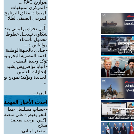
صواريخ PAC ...
-
المركزي لمتبقيات
المبيدات يطلق البرنامج
التدريبي الصيفي لطلا
...
-
أول تحرك برلماني بعد
شكاوى تسجيل خطوط
محمول بأسماء
مواطنين د ...
-
قيادي بالجبهةالوطنية:
القمة المصرية البحرينية
تؤكد وحدة الصف ...
-
البابا تواضروس يشيد
بإنجازات العلمين
الجديدة ويؤكد: نموذج يع
...
المزيد.....
احدث الأخبار المهمة
-
حساب مسلسل -هذا
البحر يفيض- على منصة
-إكس- يرحب بمحمد
صلاح
-
مصدر لبناني: