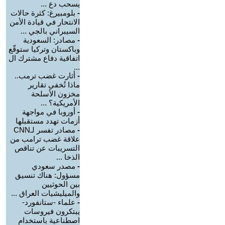
يسحب دع ...
-
بلومبيرغ: كثرة حالات
الانتحار في قيادة الأمن
السيبراني بالجي ...
-
مصادر: السعودية
وباكستان وتركيا ستوقّع
اتفاقية دفاع مشترك ال
...
-
أثارت غضب ترمب..
ماذا تُخفي تقارير
مخزون الأسلحة
الأمريكية؟ ...
-
أوروبا في مواجهة
أزمات تهدد مستقبلها
-
مصادر تفسر لـCNN
علاقة غضب ترامب من
التسريبات عن تناقص
الذخا ...
-
مصدر سعودي
مسؤول: هناك تنسيق
بين الحوثيين
والميليشيات العراق ...
-
علماء -ستانفورد-
يبتكرون فيروسات
اصطناعية باستخدام