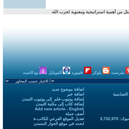
مثل من أهمية استراتيجية ومعنوية لحزب الله
بنترست
بلوكر
فليبورد
الموبايل
بودكاست
اضافة موضوع جديد
التضامنية
اضافة خبر
إضافة يوتيوب-فلم إلى يوتيوب التمدن
إضافة كتاب إلى مكتبة التمدن
Add new article - English
أضف حملة
3,732,97
تعديل الموقع الفرعي للكاتب-ة
ابحث في موقع الحوار المتمدن