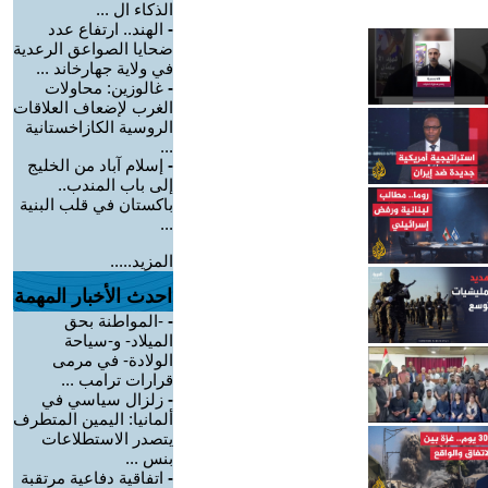
الذكاء ال ...
-
الهند.. ارتفاع عدد
ضحايا الصواعق الرعدية
في ولاية جهارخاند ...
-
غالوزين: محاولات
الغرب لإضعاف العلاقات
الروسية الكازاخستانية
...
-
إسلام آباد من الخليج
إلى باب المندب..
باكستان في قلب البنية
...
المزيد.....
احدث الأخبار المهمة
-
-المواطنة بحق
الميلاد- و-سياحة
الولادة- في مرمى
قرارات ترامب ...
-
زلزال سياسي في
ألمانيا: اليمين المتطرف
يتصدر الاستطلاعات
بنس ...
-
اتفاقية دفاعية مرتقبة