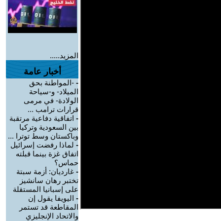
المزيد.....
أخبار عامة
-
-المواطنة بحق
الميلاد- و-سياحة
الولادة- في مرمى
قرارات ترامب ...
-
اتفاقية دفاعية مرتقبة
بين السعودية وتركيا
وباكستان وسط توترا ...
-
لماذا رفضت إسرائيل
اتفاق غزة بينما قبلته
حماس؟
-
غارديان: أزمة سبتة
تختبر رهان سانشيز
على إسبانيا المستقلة
-
اليويفا يقول إن
المقاطعة قد تستمر
والاتحاد الإنجليزي