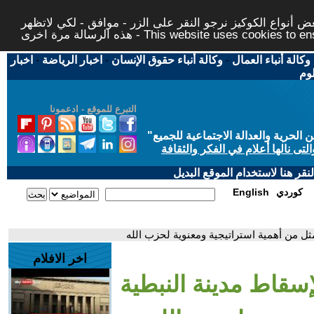
 أنواع الكوكيز نرجو النقر على الزر - موافق - لكي لاتظهر
This website uses cookies to ensure you ge
وكالة أنباء العمال
-
وكالة أنباء حقوق الإنسان
-
اخبار الرياضة
-
اخبار
لوم
التبرع للموقع - ادعمونا
حرية والعدالة الاجتماعية للجميع
"
تى نالها أعلام في الفكر والثقافة
قر هنا لاستخدام الموقع البديل
كوردي
English
مثل من أهمية استراتيجية ومعنوية لحزب الله
اخر الافلام
إسقاط مدينة النبطية