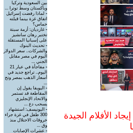
بين السعودية وتركيا
وباكستان وسط توترا ...
-
لماذا رفضت إسرائيل
اتفاق غزة بينما قبلته
حماس؟
-
غارديان: أزمة سبتة
تختبر رهان سانشيز
على إسبانيا المستقلة
-
تحديث البنوك
والشركات.. سعر الدولار
اليوم في مصر مقابل
الجني ...
-
مفاجأة في عيار 21
اليوم.. تراجع جديد في
أسعار الذهب بمصر وتح
...
-
اليويفا يقول إن
المقاطعة قد تستمر
والاتحاد الإنجليزي
يسحب دع ...
-
اليونيسف: استشهاد
جاد الأفلام الجيدة
300 طفل في غزة جراء
خروقات الاحتلال منذ
ا
وق ...
-
عشرات الإصابات