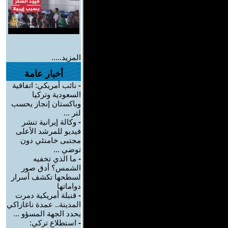
المزيد.....
أخبار عامة
-
نائب أمريكي: اتفاقية
السعودية وتركيا
وباكستان إنجاز يحسب
لتر ...
-
وكالة إيرانية تنشر
فيديو للمرشد الأعلى
مجتبى خامنئي دون
توضي ...
-
ما الذي تخفيه
الشمس؟ أدق صور
لسطحها تكشف أسرار
دواماتها
-
قنبلة أمريكية دمرت
المدينة.. عمدة ناغازاكي
يحدد الجهة المسؤو ...
-
استطلاع تركي: