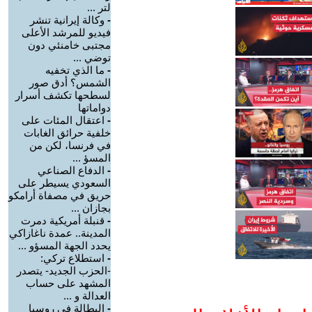
لتر ...
-
وكالة إيرانية تنشر
فيديو للمرشد الأعلى
مجتبى خامنئي دون
توضي ...
-
ما الذي تخفيه
الشمس؟ أدق صور
لسطحها تكشف أسرار
دواماتها
-
اعتقال المئات على
خلفية حرائق الغابات
في فرنسا، لكن من
المسؤ ...
-
الدفاع الصناعي
السعودي يسيطر على
حريق في مصفاة أرامكو
بجازان ...
-
قنبلة أمريكية دمرت
المدينة.. عمدة ناغازاكي
يحدد الجهة المسؤو ...
-
استطلاع تركي:
-الحزب الجديد- يتصدر
المشهد على حساب
العدالة و ...
-
البطالة في روسيا