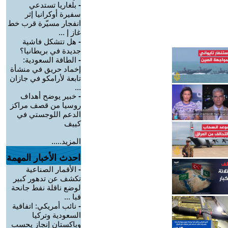
-
بلغاريا تستدعي
سفيرة أوكرانيا إثر
انفجار مسيّرة قرب خط
غاز إ ...
-
هل تتشكل فاشية
جديدة في بريطانيا؟
-
الطاقة السعودية:
إخماد حريق في منشأة
تابعة لأرامكو في جازان
...
-
خبير يوضح أهداف
روسيا من قصف مراكز
الدعم اللوجستي في
كييف
المزيد.....
احدث الأخبار المهمة
-
الأقمار الصناعية
تكشف عن تدهور كبير
لوضع ناقلة نفط جانحة
قبا ...
-
نائب أمريكي: اتفاقية
السعودية وتركيا
وباكستان إنجاز يحسب