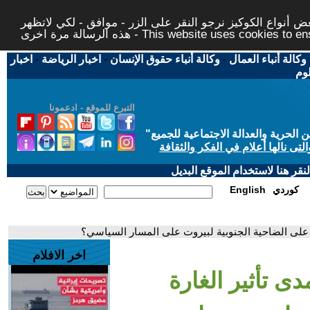
 أنواع الكوكيز نرجو النقر على الزر - موافق - لكي لاتظهر
This website uses cookies to ensure you ge
وكالة أنباء العمال
-
وكالة أنباء حقوق الإنسان
-
اخبار الرياضة
-
اخبار
لوم
التبرع للموقع - ادعمونا
حرية والعدالة الاجتماعية للجميع
"
تى نالها أعلام في الفكر والثقافة
قر هنا لاستخدام الموقع البديل
كوردي
English
لية على الضاحية الجنوبية لبيروت على المسار السياسي؟
اخر الافلام
دى تأثير الغارة