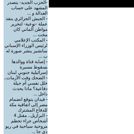
-الحزب الجديد- يتصدر
المشهد على حساب
العدالة و ...
-
الجيش الجزائري ينفذ
عملة -نوعية- لتحرير
مواطن ألماني كان
مخت ...
-
المكتب الإعلامي
لرئيس الوزراء الإسباني
سانشيز ينشر صورة له
ب ...
-
إصابة فتاة ووالدها
بسقوط مسيرة
إسرائيلية جنوبي لبنان
-
الضحك وقت الأزمات..
خلل نفسي أم حيلة
دفاعية؟ ماذا يحدث
داخل ...
-
فيدان يتوقع انضمام
مصر إلى اتفاقية مكة
للدفاع المشترك
-
البرازيل.. مقتل 4
أشخاص جراء تحطم
مروحية سياحية في ريو
دي جا ...