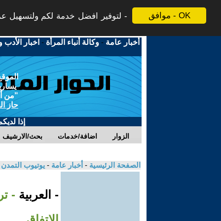
موافق - OK
لتوفير افضل خدمة لكم ولتسهيل عملي
أخبار عامة
-
وكالة أنباء المرأة
-
اخبار الأدب و
الموقع
يسارية
"من أج
حاز ال
إذا لديك
الزوار
اضافة/خدمات
بحث/الارشيف
الصفحة الرئيسية
-
أخبار عامة
-
يوتيوب التمدن
- العربية
- ت
الاتفاق