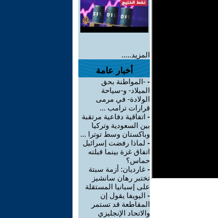
المزيد.....
أخبار عامة
-
-المواطنة بحق
الميلاد- و-سياحة
الولادة- في مرمى
قرارات ترامب ...
-
اتفاقية دفاعية مرتقبة
بين السعودية وتركيا
وباكستان وسط توترا ...
-
لماذا رفضت إسرائيل
اتفاق غزة بينما قبلته
حماس؟
-
غارديان: أزمة سبتة
تختبر رهان سانشيز
على إسبانيا المستقلة
-
اليويفا يقول إن
المقاطعة قد تستمر
والاتحاد الإنجليزي