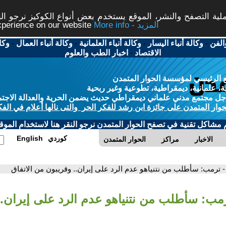
ة التصفح والنشر، الموقع يستخدم بعض أنواع الكوكيز نرجو النق
More info - المزيد
experience on our website
الفن
-
وكالة أنباء اليسار
-
وكالة أنباء العلمانية
-
وكالة أنباء العمال
-
وكا
الاقتصاد
-
اخبار الطب والعلوم
 الرئيسي لمؤسسة الحوار المتمدن
، علمانية، ديمقراطية، تطوعية وغير ربحية
ل مجتمع مدني علماني ديمقراطي حديث يضمن الحرية والعدالة الاجتم
حوار المتمدن على جائزة ابن رشد للفكر الحر والتى نالها أعلام في الفك
م مشاكل تقنية في تصفح الحوار المتمدن نرجو النقر هنا لاستخدام الموقع
كوردي
English
الاخبار
مراكز
الحوار المتمدن
- ترمب: سأطلب من نتنياهو عدم الرد على إيران.. وقريبون من الاتفاق
رمب: سأطلب من نتنياهو عدم الرد على إيران.