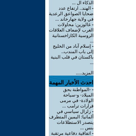
الذكاء ال ...
-
الهند.. ارتفاع عدد
ضحايا الصواعق الرعدية
في ولاية جهارخاند ...
-
غالوزين: محاولات
الغرب لإضعاف العلاقات
الروسية الكازاخستانية
...
-
إسلام آباد من الخليج
إلى باب المندب..
باكستان في قلب البنية
...
المزيد.....
احدث الأخبار المهمة
-
-المواطنة بحق
الميلاد- و-سياحة
الولادة- في مرمى
قرارات ترامب ...
-
زلزال سياسي في
ألمانيا: اليمين المتطرف
يتصدر الاستطلاعات
بنس ...
-
اتفاقية دفاعية مرتقبة