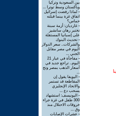
بين السعودية وتركيا
وباكستان وسط توترا ...
-
لماذا رفضت إسرائيل
اتفاق غزة بينما قبلته
حماس؟
-
غارديان: أزمة سبتة
تختبر رهان سانشيز
على إسبانيا المستقلة
-
تحديث البنوك
والشركات.. سعر الدولار
اليوم في مصر مقابل
الجني ...
-
مفاجأة في عيار 21
اليوم.. تراجع جديد في
أسعار الذهب بمصر وتح
ا
...
-
اليويفا يقول إن
المقاطعة قد تستمر
والاتحاد الإنجليزي
يسحب دع ...
-
اليونيسف: استشهاد
300 طفل في غزة جراء
خروقات الاحتلال منذ
وق ...
-
عشرات الإصابات