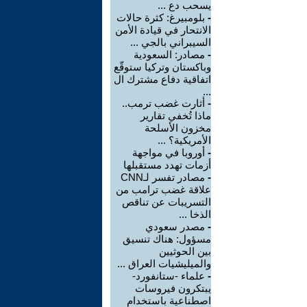
يسحب دع ...
-
بلومبيرغ: كثرة حالات
الانتحار في قيادة الأمن
السيبراني بالجي ...
-
مصادر: السعودية
وباكستان وتركيا ستوقّع
اتفاقية دفاع مشترك ال
...
-
أثارت غضب ترمب..
ماذا تُخفي تقارير
مخزون الأسلحة
الأمريكية؟ ...
-
أوروبا في مواجهة
أزمات تهدد مستقبلها
-
مصادر تفسر لـCNN
علاقة غضب ترامب من
التسريبات عن تناقص
الذخا ...
-
مصدر سعودي
مسؤول: هناك تنسيق
بين الحوثيين
والميليشيات العراق ...
-
علماء -ستانفورد-
يبتكرون فيروسات
اصطناعية باستخدام