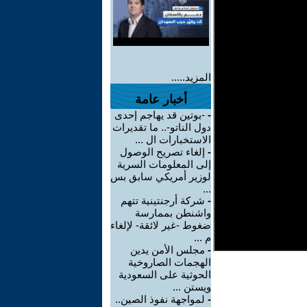
المزيد.....
أخبار عامة
-
-بوتين قد يهاجم إحدى
دول الناتو-.. ما تقديرات
الاستخبارات ال ...
-
إلغاء تصريح الوصول
إلى المعلومات السرية
لوزير أمريكي سابق بس
...
-
شركة أرجنتينية تتهم
واشنطن بممارسة
ضغوط -غير لائقة- لإلغاء
م ...
-
مجلس الأمن يدين
الهجمات الصاروخية
الحوثية على السعودية
ويستن ...
-
لمواجهة نفوذ الصين..