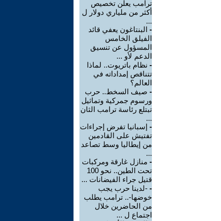
ترامب يعلن تخصيص
أكثر من ملياري دولار ل
...
-
البنتاغون يعفي قائد
الفيلق الخامس
المسؤول عن تنسيق
الدعم لأو ...
-
نظام باتريوت.. لماذا
تتناقص إمداداته في
العالم؟
-
صيف السخط.. حرب
ورسوم جمركية وتماثيل
تبتلع رئاسة ترامب الثان
...
-
إسبانيا تفرض إجراءات
تفتيش على القادمين
من إيطاليا وسط تصاعد
...
-
منازل غارقة ومركبات
تحت الطين.. نحو 100
قتيل جراء الفيضانات ...
-
-لدينا حرب يجب
خوضها-.. ترامب يطلب
من الحاضرين خلال
اجتماع ل ...