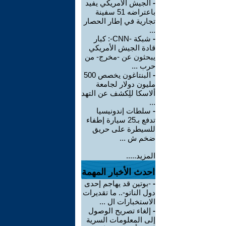
-
الجيش الأمريكي يفيد
باعتراضه 51 سفينة
تجارية في إطار الحصار
...
-
شبكة -CNN-: كبار
قادة الجيش الأمريكي
يبحثون عن -مخرج- من
حرب ...
-
البنتاغون يخصص 500
مليون دولار لجامعة
ألاسكا للِكشف عن التهد
...
-
سلطات إندونيسيا
تدفع بـ25 سيارة إطفاء
للسيطرة على حريق
ضخم ش ...
المزيد.....
احدث الأخبار المهمة
-
-بوتين قد يهاجم إحدى
دول الناتو-.. ما تقديرات
الاستخبارات ال ...
-
إلغاء تصريح الوصول
إلى المعلومات السرية