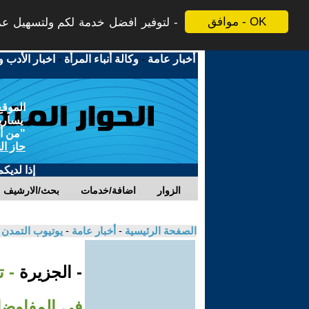
موافق - OK
لتوفير افضل خدمة لكم ولتسهيل عملي
أخبار عامة
-
وكالة أنباء المرأة
-
اخبار الأدب و
الموقع
يسارية
"من أج
حاز ال
إذا لديك
الزوار
اضافة/خدمات
بحث/الارشيف
الصفحة الرئيسية
-
أخبار عامة
-
يوتيوب التمدن
- الجزيرة
- 
في المفاوض