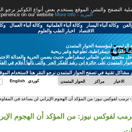
ة التصفح والنشر، الموقع يستخدم بعض أنواع الكوكيز نرجو النق
More info - المزيد
experience on our website
الفن
-
وكالة أنباء اليسار
-
وكالة أنباء العلمانية
-
وكالة أنباء العمال
-
وكا
الاقتصاد
-
اخبار الطب والعلوم
 الرئيسي لمؤسسة الحوار المتمدن
، علمانية، ديمقراطية، تطوعية وغير ربحية
ل مجتمع مدني علماني ديمقراطي حديث يضمن الحرية والعدالة الاجتم
حوار المتمدن على جائزة ابن رشد للفكر الحر والتى نالها أعلام في الفك
م مشاكل تقنية في تصفح الحوار المتمدن نرجو النقر هنا لاستخدام الموقع
كوردي
English
الاخبار
مراكز
الحوار المتمدن
- ترمب لفوكس نيوز: من المؤكد أن الهجوم الإيراني لن يساعد في المفاو
ترمب لفوكس نيوز: من المؤكد أن الهجوم الإير
ات