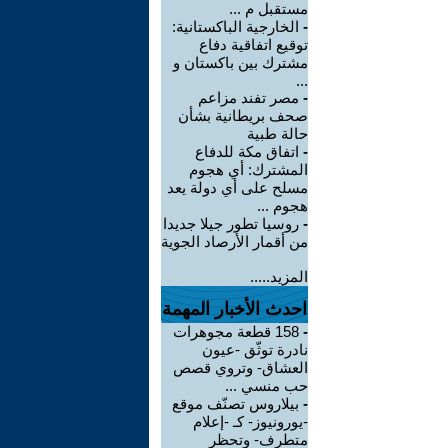
مستقبل م ...
-
الخارجية الباكستانية:
توقيع اتفاقية دفاع
مشترك بين باكستان و
...
-
مصر تفند مزاعم
صحف بريطانية بشأن
حالة طبية
-
‏اتفاق مكة للدفاع
المشترك: أي هجوم
مسلح على أي دولة يعد
هجوم ...
-
روسيا تطور جيلا جديدا
من أقمار الأرصاد الجوية
المزيد.....
احدث الأخبار المهمة
-
158 قطعة مجوهرات
نادرة توثّق -عيون
العشاق- وتروي قصص
حب منسي ...
-
بيلاروس تصنّف موقع
-يورونيوز- كـ -إعلام
متطرف- وتحظر