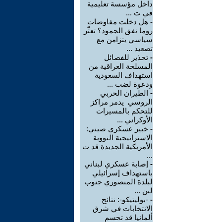
داخل مؤسسة تعليمية
في ت ...
-
هل دخلت مفاوضات
روما نفق الجمود؟ تعثّر
سياسي يتزامن مع
تصعيد ...
-
تحذير للفصائل
المسلحة العراقية من
استهداف السعودية
ودعوة لضب ...
-
الطيران الحربي
الروسي يدمر مراكز
للتحكم بالمسيرات
الأوكراني ...
-
خبير عسكري صيني:
الاستراتيجية النووية
الأمريكية الجديدة قد ت
...
-
إصابة عسكري لبناني
باستهداف إسرائيلي
لبلدة المنصوري جنوب
لبن ...
-
-بوليتيكو-: نتائج
الانتخابات في شرق
ألمانيا قد تحسم