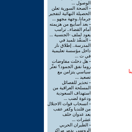
الوصول ...
-
الصحة السورية تعلن
الحصيلة النهائية لتفجير
جرمانا..وجهة مجهو ...
-
بعد أسابيع من هزيمته
أمام القضاء.. ترامب
يعود لملف -الجنسية ...
-
المنفّذ تلميذ في
المدرسة.. إطلاق نار
داخل مؤسسة تعليمية
في ت ...
-
هل دخلت مفاوضات
روما نفق الجمود؟ تعثّر
ا
سياسي يتزامن مع
تصعيد ...
-
تحذير للفصائل
المسلحة العراقية من
استهداف السعودية
ودعوة لضب ...
-
انسحاب قوات الاحتلال
من قلنديا وكفر عقب
بعد عدوان خلف
عشرات ...
-
الطيران الحربي
الروسي يدمر مراكز