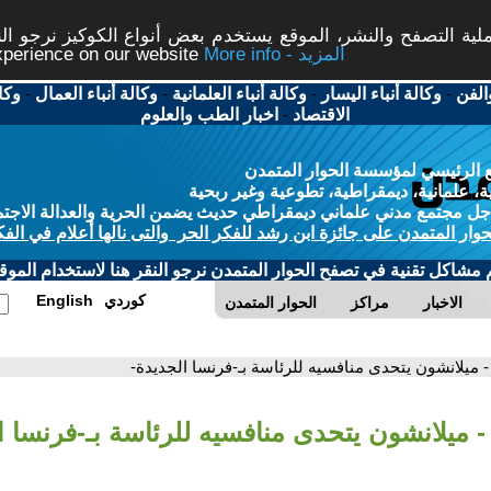
ة التصفح والنشر، الموقع يستخدم بعض أنواع الكوكيز نرجو النق
More info - المزيد
experience on our website
الفن
-
وكالة أنباء اليسار
-
وكالة أنباء العلمانية
-
وكالة أنباء العمال
-
وكا
الاقتصاد
-
اخبار الطب والعلوم
 الرئيسي لمؤسسة الحوار المتمدن
، علمانية، ديمقراطية، تطوعية وغير ربحية
ل مجتمع مدني علماني ديمقراطي حديث يضمن الحرية والعدالة الاجتم
حوار المتمدن على جائزة ابن رشد للفكر الحر والتى نالها أعلام في الفك
م مشاكل تقنية في تصفح الحوار المتمدن نرجو النقر هنا لاستخدام الموقع
كوردي
English
الاخبار
مراكز
الحوار المتمدن
- ميلانشون يتحدى منافسيه للرئاسة بـ-فرنسا الجديدة-
- ميلانشون يتحدى منافسيه للرئاسة بـ-فرنسا ا