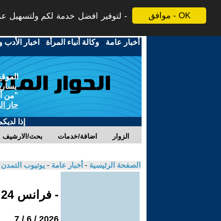
موافق - OK
لتوفير افضل خدمة لكم ولتسهيل عملي
أخبار عامة
-
وكالة أنباء المرأة
-
اخبار الأدب و
الموقع
يسارية
"من أج
حاز ال
إذا لديك
الزوار
اضافة/خدمات
بحث/الارشيف
الصفحة الرئيسية
-
أخبار عامة
-
يوتيوب التمدن
- فرانس 24
2026 / 6 / 7