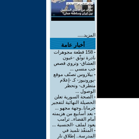
المزيد.....
أخبار عامة
-
158 قطعة مجوهرات
نادرة توثّق -عيون
العشاق- وتروي قصص
حب منسي ...
-
بيلاروس تصنّف موقع
-يورونيوز- كـ -إعلام
متطرف- وتحظر
الوصول ...
-
الصحة السورية تعلن
الحصيلة النهائية لتفجير
جرمانا..وجهة مجهو ...
-
بعد أسابيع من هزيمته
أمام القضاء.. ترامب
يعود لملف -الجنسية ...
-
المنفّذ تلميذ في
المدرسة.. إطلاق نار