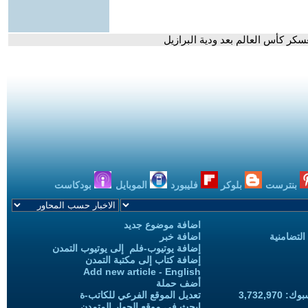
كر كأس العالم بعد ودية البرازيل
بنترست
بلوكر
فليبورد
الموبايل
بودكاست
اضافة موضوع جديد
التضامنية
اضافة خبر
إضافة يوتيوب-فلم إلى يوتيوب التمدن
إضافة كتاب إلى مكتبة التمدن
Add new article - English
أضف حملة
3,732,97
تعديل الموقع الفرعي للكاتب-ة
ابحث في موقع الحوار المتمدن