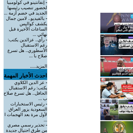
-
إنفانتينو في كولومبيا
لحضور تنصيب رئيسها
الجديد في خضم أزمة ...
-
بالفيديو.. لامين جمال
يكشف كواليس
الساعات الأخيرة قبل
نهائي ...
-
رأي.. عزالدين يكتب:
رغم الاستقبال
الأسطوري.. هل تسرع
صلاح با ...
المزيد.....
احدث الأخبار المهمة
-
عز الدين الكلاوي
يكتب: رغم الاستقبال
الحافل.. هل تسرع صلاح
ب ...
-
رئيس الاستخبارات
السعودية يزور العراق
لأول مرة بعد الهجمات ا
...
-
تحذير رسمي مصري
من طرق احتيال جديدة