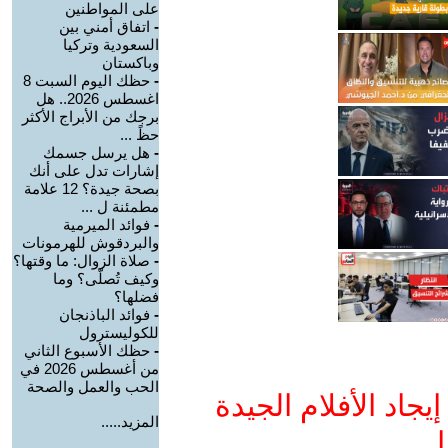
على المواطنين
-
اتفاق أمني بين
السعودية وتركيا
وباكستان
-
حظك اليوم السبت 8
اغسطس 2026.. هل
برجك من الأبراج الأكثر
حظً ...
-
هل يرسل جسمك
إشارات تدل على أنك
بصحة جيدة؟ 12 علامة
مطمئنة ل ...
-
فوائد الميرمية
والبردقوش للهرمونات
-
صلاة الزوال: ما وقتها؟
وكيف تُصلّى؟ وما
فضلها؟
-
فوائد الباذنجان
للكوليسترول
-
حظك الأسبوع الثاني
من أغسطس 2026 في
الحب والعمل والصحة
جاد الأفلام الجيدة
المزيد.....
ا