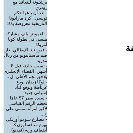
برشلونة للتعاقد مع
رودري
-
بعد أن باعها حكم
تونسي.. كرة مارادونا
التاريخية معروضة بـ10
...
-
الغموض يلف مشاركة
ميسي في بطولة كوبا
أمريكا
ة
-
فيورنتينا الإيطالي يعلن
ضم ماستانتونو من ريال
مدريد
-
بسبب حادثة قبل 8
أشهر.. القضاء الإنجليزي
يلاحق نجم الأهلي ال ...
-
لوكا زيدان يودع
غرناطة ويوقع لناد
إسباني جديد
-
سيدة بعمر 97 عامًا
تحطم الرقم القياسي
لأكبر امرأة تمشي على
ج ...
-
مصارع سومو أوزبكي
يهزم منافسا يزن 3
أضعاف وزنه (فيديو)