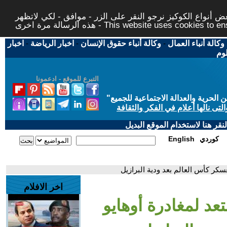
 أنواع الكوكيز نرجو النقر على الزر - موافق - لكي لاتظهر
This website uses cookies to ensure you ge
وكالة أنباء العمال
-
وكالة أنباء حقوق الإنسان
-
اخبار الرياضة
-
اخبار
لوم
التبرع للموقع - ادعمونا
حرية والعدالة الاجتماعية للجميع
"
تى نالها أعلام في الفكر والثقافة
قر هنا لاستخدام الموقع البديل
كوردي
English
كر كأس العالم بعد ودية البرازيل
اخر الافلام
د لمغادرة أوهايو