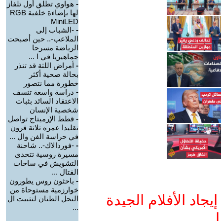
-
هواوي تطلق أول تلفاز
لها بإضاءة خلفية RGB
MiniLED
-
-الشباب إلى
الملاعب-.. حين أصبحت
الرياضة مسرحا
جماهيريا في ا ...
-
أمراض اللثة قد تنذر
بحالة صحية أكثر
خطورة مما نتصور
-
دراسة واسعة تنسف
الاعتقاد السائد بثبات
شخصية الإنسان
-
قطط الإرميتاج تواصل
تقليدا عمره ثلاثة قرون
في حراسة الفن وال ...
-
-فوردالاك-.. شاحنة
مسيرة روسية تتحدى
التشويش في ساحات
القتال ...
-
باحثون روس يطورون
خوارزمية مستوحاة من
جاد الأفلام الجيدة
النحل الطنان لتثبيت ال
...
ا