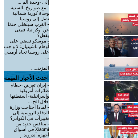
إلى -وحدة الم ...
-
مع صواريخ بالستية..
وحدة كورية شمالية
تصل إلى روسيا
-
الغرب سيتخلى حتمًا
عن أوكرانيا، فمتى
يفعل؟
-
موسكو تقضي على
أوهام باشينيان: لا واجب
على روسيا تجاه أرميني
...
المزيد.....
احدث الأخبار المهمة
-
إيران تعرض -حطام
طائرات أمريكية
وإسرائيلية- أسقطتها
خلال الح ...
-
لماذا احتاجت وزارة
الدفاع الروسية إلى
تغييرات في الكوادر؟
-
منافس جديد من
Xiaomi في أسواق
أجهزة أندرويد