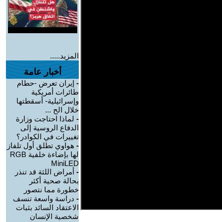
المزيد.....
أخبار عامة
-
إيران تعرض -حطام
طائرات أمريكية
وإسرائيلية- أسقطتها
خلال الح ...
-
لماذا احتاجت وزارة
الدفاع الروسية إلى
تغييرات في الكوادر؟
-
هواوي تطلق أول تلفاز
لها بإضاءة خلفية RGB
MiniLED
-
أمراض اللثة قد تنذر
بحالة صحية أكثر
خطورة مما نتصور
-
دراسة واسعة تنسف
الاعتقاد السائد بثبات
شخصية الإنسان