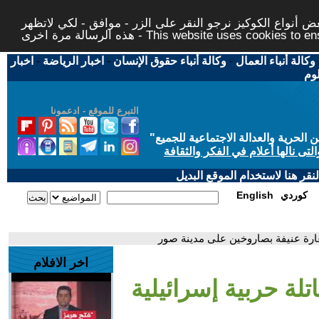
 أنواع الكوكيز نرجو النقر على الزر - موافق - لكي لاتظهر
This website uses cookies to ensure you ge
وكالة أنباء العمال
-
وكالة أنباء حقوق الإنسان
-
اخبار الرياضة
-
اخبار
لوم
التبرع للموقع - ادعمونا
حرية والعدالة الاجتماعية للجميع
"
تى نالها أعلام في الفكر والثقافة
قر هنا لاستخدام الموقع البديل
كوردي
English
غارة عنيفة بصاروخين على مدينة صور
اخر الافلام
تلة حربية إسرائيلية