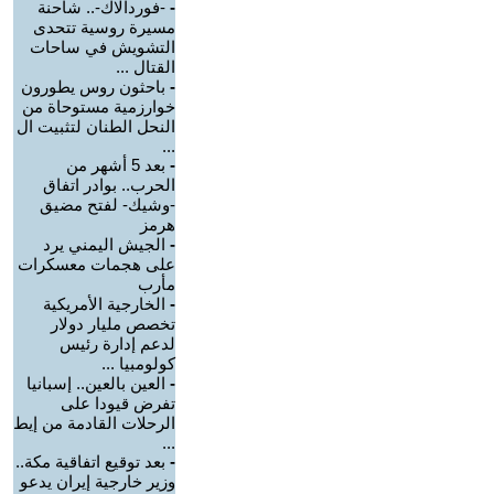
-
-فوردالاك-.. شاحنة
مسيرة روسية تتحدى
التشويش في ساحات
القتال ...
-
باحثون روس يطورون
خوارزمية مستوحاة من
النحل الطنان لتثبيت ال
...
-
بعد 5 أشهر من
الحرب.. بوادر اتفاق
-وشيك- لفتح مضيق
هرمز
-
الجيش اليمني يرد
على هجمات معسكرات
مأرب
-
الخارجية الأمريكية
تخصص مليار دولار
لدعم إدارة رئيس
كولومبيا ...
-
العين بالعين.. إسبانيا
تفرض قيودا على
الرحلات القادمة من إيط
...
-
بعد توقيع اتفاقية مكة..
وزير خارجية إيران يدعو