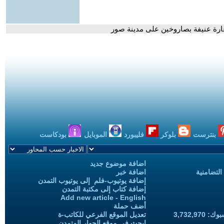
غارة عنيفة بصاروخين على مدينة صور
بنترست
بلوكر
فليبورد
الموبايل
بودكاست
اضافة موضوع جديد
التضامنية
اضافة خبر
إضافة يوتيوب-فلم إلى يوتيوب التمدن
إضافة كتاب إلى مكتبة التمدن
Add new article - English
أضف حملة
3,732,97
تعديل الموقع الفرعي للكاتب-ة
ابحث في موقع الحوار المتمدن