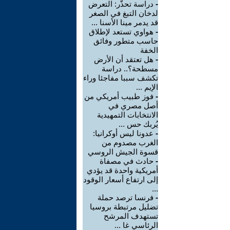
-
دراسة تحذّر: التعرض
لدخان التبغ في الصغر
قد يدمر مينا الأسنا ...
-
هواوي تستعد لإطلاق
حاسب متطور وفائق
الخفة
-
هل تعتقد أن الأرض
مسطحة؟.. دراسة
تكشف سببا مفاجئا وراء
الإيم ...
-
فوز طبيب أمريكي من
أصل مصري في
الانتخابات التمهيدية
يُربك حس ...
-
عدونا ليس أوكرانيا:
الغرب مصدوم من
قسوة الجيش الروسي
-
حادث في مصفاة
أمريكية واحدة قد يؤدي
إلى ارتفاع أسعار الوقود
...
-
فرنسا ترصد حملة
تضليل مرتبطة بروسيا
تستهدف المرشح
الرئاسي غا ...