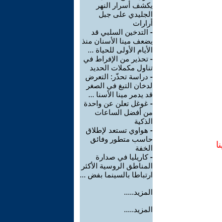
يكشف أسرار النهر
الجليدي على جبل
أرارات
-
التدخين السلبي قد
يضعف مينا الأسنان منذ
الأيام الأولى للحياة ...
-
تحذير من الإفراط في
تناول مكملات الحديد
-
دراسة تحذّر: التعرض
لدخان التبغ في الصغر
قد يدمر مينا الأسنا ...
-
غوغل تعلن عن واحدة
من أفضل الساعات
الذكية
-
هواوي تستعد لإطلاق
حاسب متطور وفائق
ا
الخفة
-
كاريليا في صدارة
المناطق الروسية الأكثر
ارتباطا بالسينما بفض ...
المزيد.....
المزيد.....