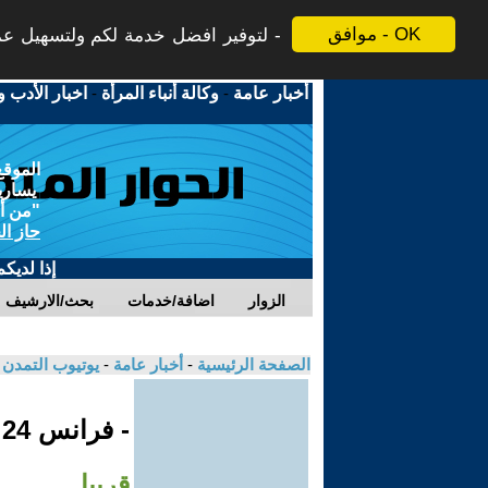
موافق - OK
لتوفير افضل خدمة لكم ولتسهيل عملي
أخبار عامة
-
وكالة أنباء المرأة
-
اخبار الأدب و
الموقع
يسارية
"من أج
حاز ال
إذا لديك
الزوار
اضافة/خدمات
بحث/الارشيف
الصفحة الرئيسية
-
أخبار عامة
-
يوتيوب التمدن
- فرانس 24
قريبا