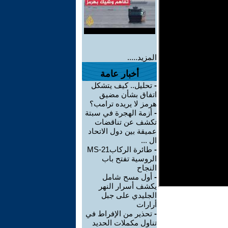
المزيد.....
أخبار عامة
-
تحليل.. كيف يتشكل
اتفاق بشأن مضيق
هرمز لا يريده ترامب؟
-
أزمة الهجرة في سبتة
تكشف عن تناقضات
عميقة بين دول الاتحاد
ال ...
-
طائرة الركابMS-21
الروسية تفتح باب
النجاح
-
أول مسح شامل
يكشف أسرار النهر
الجليدي على جبل
أرارات
-
تحذير من الإفراط في
تناول مكملات الحديد