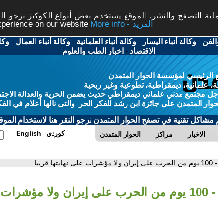
ة التصفح والنشر، الموقع يستخدم بعض أنواع الكوكيز نرجو النق
More info - المزيد
experience on our website
الفن
-
وكالة أنباء اليسار
-
وكالة أنباء العلمانية
-
وكالة أنباء العمال
-
وكا
الاقتصاد
-
اخبار الطب والعلوم
 الرئيسي لمؤسسة الحوار المتمدن
، علمانية، ديمقراطية، تطوعية وغير ربحية
ل مجتمع مدني علماني ديمقراطي حديث يضمن الحرية والعدالة الاجتم
حوار المتمدن على جائزة ابن رشد للفكر الحر والتى نالها أعلام في الفك
م مشاكل تقنية في تصفح الحوار المتمدن نرجو النقر هنا لاستخدام الموقع
كوردي
English
الاخبار
مراكز
الحوار المتمدن
- 100 يوم من الحرب على إيران ولا مؤشرات على نهايتها قريبا
- 100 يوم من الحرب على إيران ولا مؤشرات 