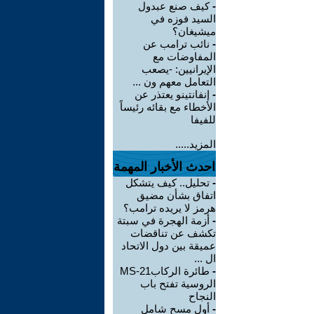
-
كيف صنع عبدول
السيد فوزه في
ميشيغان؟
-
نائب ترامب عن
المفاوضات مع
الإيرانيين: -يصعب
التعامل معهم ون ...
-
إنفانتينو يعتذر عن
الأخطاء مع بقائه رئيساً
للفيفا
المزيد.....
احدث الأخبار المهمة
-
تحليل.. كيف يتشكل
اتفاق بشأن مضيق
هرمز لا يريده ترامب؟
-
أزمة الهجرة في سبتة
تكشف عن تناقضات
عميقة بين دول الاتحاد
ال ...
-
طائرة الركابMS-21
الروسية تفتح باب
النجاح
-
أول مسح شامل