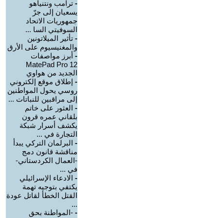
-
ترامب ونتنياهو
يسعيان إلى جرّ
جمهوريات الاتحاد
السوفيتي السا ...
-
تأثير الميلاتونين
والمغنيسيوم على الأرق
-
أبرز مواصفات
MatePad Pro 12
الجديد من هواوي
-
إطلاق موقع إلكتروني
روسي يحول المواطنين
إلى مراقبين للنباتات ...
-
العثور على خاتم
بلقاني عمره قرون
يكشف أسرار شبكة
التجارة في ...
-
البرلمان التركي يبدأ
مناقشة قانون دمج
-العمال الكردستاني-
في ...
-
الادعاء الإسرائيلي
يكتفي بتوجيه تهمة
القتل الخطأ لقاتل عودة
...
-
-المواطنة بحق