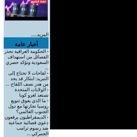
المزيد.....
أخبار عامة
-
الحكومة العراقية تحذر
الفصائل من استهداف
السعودية وتؤكد حصري
...
-
لقاحات لا تحتاج إلى
التبريد: ابتكار قد يحد
من هدر نصف اللقاح ...
-
الولايات المتحدة
تستعد لغزو كوبا
-
ما الذي يعوق تنويع
روسيا تجارتها مع دول
الجنوب العالمي؟
-
الديمقراطيون يرفعون
دعوى قضائية جماعية
ضد رسوم ترامب
الجمركي ...