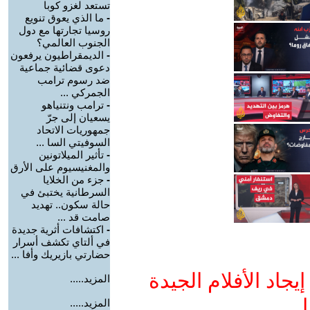
تستعد لغزو كوبا
-
ما الذي يعوق تنويع
روسيا تجارتها مع دول
الجنوب العالمي؟
-
الديمقراطيون يرفعون
دعوى قضائية جماعية
ضد رسوم ترامب
الجمركي ...
-
ترامب ونتنياهو
يسعيان إلى جرّ
جمهوريات الاتحاد
السوفيتي السا ...
-
تأثير الميلاتونين
والمغنيسيوم على الأرق
-
جزء من الخلايا
السرطانية يختبئ في
حالة سكون.. تهديد
صامت قد ...
-
اكتشافات أثرية جديدة
في ألتاي تكشف أسرار
حضارتي بازيريك وأفا ...
جاد الأفلام الجيدة
المزيد.....
ا
المزيد.....