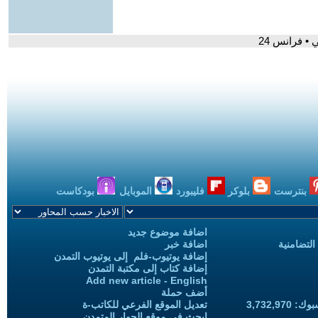
• فرانس 24
بنترست
بلوكر
فليبورد
الموبايل
بودكاست
اضافة موضوع جديد
التضامنية
اضافة خبر
إضافة يوتيوب-فلم إلى يوتيوب التمدن
إضافة كتاب إلى مكتبة التمدن
Add new article - English
أضف حملة
3,732,97
تعديل الموقع الفرعي للكاتب-ة
ابحث في موقع الحوار المتمدن