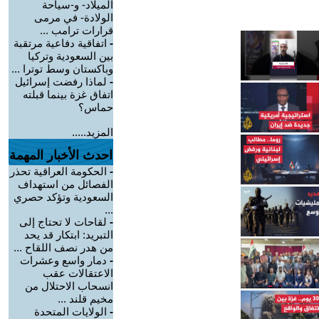
الميلاد- و-سياحة
الولادة- في مرمى
قرارات ترامب ...
-
اتفاقية دفاعية مرتقبة
بين السعودية وتركيا
وباكستان وسط توترا ...
-
لماذا رفضت إسرائيل
اتفاق غزة بينما قبلته
حماس؟
المزيد.....
احدث الأخبار المهمة
-
الحكومة العراقية تحذر
الفصائل من استهداف
السعودية وتؤكد حصري
...
-
لقاحات لا تحتاج إلى
التبريد: ابتكار قد يحد
من هدر نصف اللقاح ...
-
دمار واسع وعشرات
الاعتقالات عقب
انسحاب الاحتلال من
مخيم قلند ...
-
الولايات المتحدة