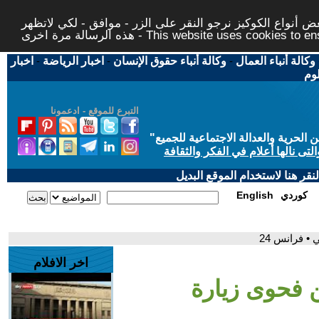
 أنواع الكوكيز نرجو النقر على الزر - موافق - لكي لاتظهر
This website uses cookies to ensure you ge
وكالة أنباء العمال
-
وكالة أنباء حقوق الإنسان
-
اخبار الرياضة
-
اخبار
لوم
التبرع للموقع - ادعمونا
حرية والعدالة الاجتماعية للجميع
"
تى نالها أعلام في الفكر والثقافة
قر هنا لاستخدام الموقع البديل
كوردي
English
• فرانس 24
اخر الافلام
ن فحوى زيارة