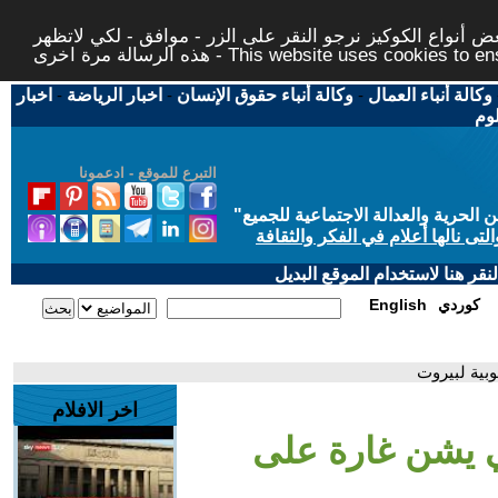
 أنواع الكوكيز نرجو النقر على الزر - موافق - لكي لاتظهر
This website uses cookies to ensure you ge
وكالة أنباء العمال
-
وكالة أنباء حقوق الإنسان
-
اخبار الرياضة
-
اخبار
لوم
التبرع للموقع - ادعمونا
حرية والعدالة الاجتماعية للجميع
"
تى نالها أعلام في الفكر والثقافة
قر هنا لاستخدام الموقع البديل
كوردي
English
بية لبيروت
اخر الافلام
ي يشن غارة على