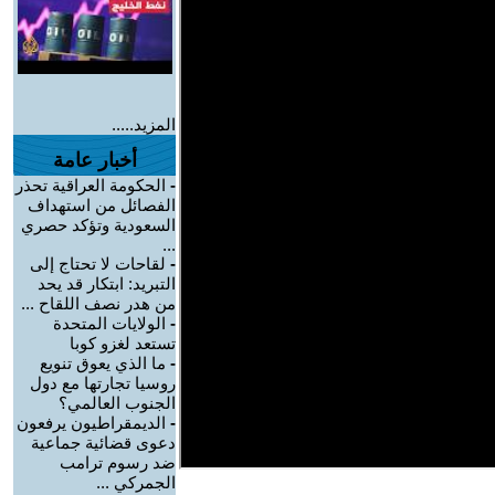
المزيد.....
أخبار عامة
-
الحكومة العراقية تحذر
الفصائل من استهداف
السعودية وتؤكد حصري
...
-
لقاحات لا تحتاج إلى
التبريد: ابتكار قد يحد
من هدر نصف اللقاح ...
-
الولايات المتحدة
تستعد لغزو كوبا
-
ما الذي يعوق تنويع
روسيا تجارتها مع دول
الجنوب العالمي؟
-
الديمقراطيون يرفعون
دعوى قضائية جماعية
ضد رسوم ترامب
الجمركي ...