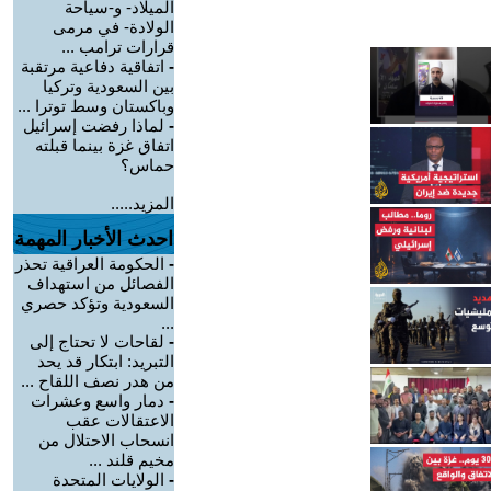
الميلاد- و-سياحة
الولادة- في مرمى
قرارات ترامب ...
-
اتفاقية دفاعية مرتقبة
بين السعودية وتركيا
وباكستان وسط توترا ...
-
لماذا رفضت إسرائيل
اتفاق غزة بينما قبلته
حماس؟
المزيد.....
احدث الأخبار المهمة
-
الحكومة العراقية تحذر
الفصائل من استهداف
السعودية وتؤكد حصري
...
-
لقاحات لا تحتاج إلى
التبريد: ابتكار قد يحد
من هدر نصف اللقاح ...
-
دمار واسع وعشرات
الاعتقالات عقب
انسحاب الاحتلال من
مخيم قلند ...
-
الولايات المتحدة