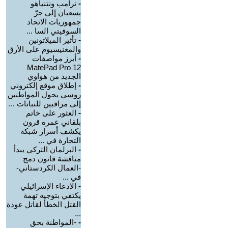
-
ترامب ونتنياهو
يسعيان إلى جرّ
جمهوريات الاتحاد
السوفيتي السا ...
-
تأثير الميلاتونين
والمغنيسيوم على الأرق
-
أبرز مواصفات
MatePad Pro 12
الجديد من هواوي
-
إطلاق موقع إلكتروني
روسي يحول المواطنين
إلى مراقبين للنباتات ...
-
العثور على خاتم
بلقاني عمره قرون
يكشف أسرار شبكة
التجارة في ...
-
البرلمان التركي يبدأ
مناقشة قانون دمج
-العمال الكردستاني-
في ...
-
الادعاء الإسرائيلي
يكتفي بتوجيه تهمة
القتل الخطأ لقاتل عودة
...
-
-المواطنة بحق