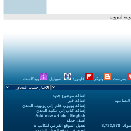
بية لبيروت
بنترست
بلوكر
فليبورد
الموبايل
بودكاست
اضافة موضوع جديد
التضامنية
اضافة خبر
إضافة يوتيوب-فلم إلى يوتيوب التمدن
إضافة كتاب إلى مكتبة التمدن
Add new article - English
أضف حملة
3,732,97
تعديل الموقع الفرعي للكاتب-ة
ابحث في موقع الحوار المتمدن