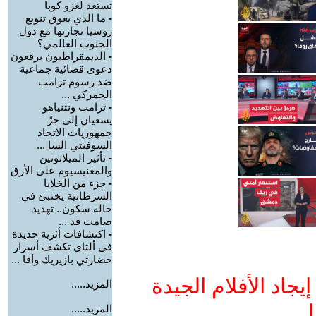
تستعد لغزو كوبا
-
ما الذي يعوق تنويع
روسيا تجارتها مع دول
الجنوب العالمي؟
-
الديمقراطيون يرفعون
دعوى قضائية جماعية
ضد رسوم ترامب
الجمركي ...
-
ترامب ونتنياهو
يسعيان إلى جرّ
جمهوريات الاتحاد
السوفيتي السا ...
-
تأثير الميلاتونين
والمغنيسيوم على الأرق
-
جزء من الخلايا
السرطانية يختبئ في
حالة سكون.. تهديد
صامت قد ...
-
اكتشافات أثرية جديدة
في ألتاي تكشف أسرار
حضارتي بازيريك وأفا ...
جاد الأفلام الجيدة
المزيد.....
ا
المزيد.....