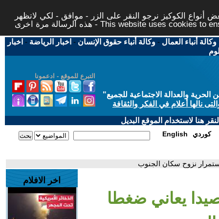
 أنواع الكوكيز نرجو النقر على الزر - موافق - لكي لاتظهر
This website uses cookies to ensure you ge
وكالة أنباء العمال
-
وكالة أنباء حقوق الإنسان
-
اخبار الرياضة
-
اخبار
لوم
التبرع للموقع - ادعمونا
حرية والعدالة الاجتماعية للجميع
"
تى نالها أعلام في الفكر والثقافة
قر هنا لاستخدام الموقع البديل
كوردي
English
استمرار نزوح سكان الجنوب
اخر الافلام
يدا يعاني ضغطا