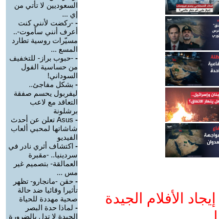
السعوديين لا تأتي من
إي ...
-
-ركضت لأنني كنت
أعرف أنني سأموت-..
مسيّرات روسية تطارد
المسع ...
-
-حبوب براز- للتخفيف
من حساسية الفول
السوداني!
-
بشكل مفاجئ..
ليفربول يحسم صفقة
التعاقد مع لاعب
برشلونة
-
Asus تعلن عن أحدث
شاشاتها لمحبي ألعاب
الفيديو
-
اكتشاف أثري نادر في
سردينيا.. -مقبرة
العمالقة- بتصميم غير
مس ...
-
حقن -مانجارو- تظهر
تأثيرا وقائيا ضد حالة
جاد الأفلام الجيدة
صحية مهددة للحياة
-
لماذا حدة البصر
ا
الجيدة لا تدل بالضرورة