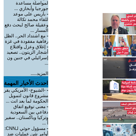
لمواصلة مساعدة
جورجيا وأبخازي ...
-
باريس على موعد
للقاء محمد تكالة
وعقيلة صالح لبحث دفع
المسار ...
-
مع اشتداد الحر.. الظل
رفاهية مفقودة في غزة
-
إغلاق وعزل واقتلاع
أشجار الزيتون.. تصعيد
إسرائيلي في جنين ون
...
المزيد.....
احدث الأخبار المهمة
-
-الشيوخ- الأمريكي يقر
مشروع قانون لتمويل
الحكومة لما بعد انت ...
-
معنى توقيع اتفاق
دفاعي بين السعودية
وتركيا وباكستان.. سفير
أ ...
-
مسؤول حوثي لـCNN:
أوامر شن عمليات ضد