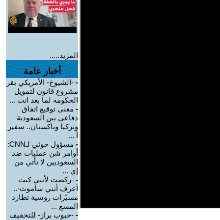
المزيد.....
أخبار عامة
-
-الشيوخ- الأمريكي يقر
مشروع قانون لتمويل
الحكومة لما بعد انت ...
-
معنى توقيع اتفاق
دفاعي بين السعودية
وتركيا وباكستان.. سفير
أ ...
-
مسؤول حوثي لـCNN:
أوامر شن عمليات ضد
السعوديين لا تأتي من
إي ...
-
-ركضت لأنني كنت
أعرف أنني سأموت-..
مسيّرات روسية تطارد
المسع ...
-
-حبوب براز- للتخفيف