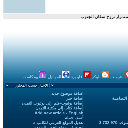
استمرار نزوح سكان الجنوب
بنترست
بلوكر
فليبورد
الموبايل
بودكاست
اضافة موضوع جديد
التضامنية
اضافة خبر
إضافة يوتيوب-فلم إلى يوتيوب التمدن
إضافة كتاب إلى مكتبة التمدن
Add new article - English
أضف حملة
3,732,97
تعديل الموقع الفرعي للكاتب-ة
ابحث في موقع الحوار المتمدن