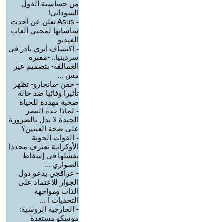
من حساسية الفول
السوداني!
-
Asus تعلن عن أحدث
شاشاتها لمحبي ألعاب
الفيديو
-
اكتشاف أثري نادر في
سردينيا.. -مقبرة
العمالقة- بتصميم غير
مس ...
-
حقن -مانجارو- تظهر
تأثيرا وقائيا ضد حالة
صحية مهددة للحياة
-
لماذا حدة البصر
الجيدة لا تدل بالضرورة
على صحة العينين؟
-
القوات الجوية
الأوكرانية تعترف مجددا
بفشلها في إسقاط
الصواري ...
-
عراقجي يدعو دول
الجوار للاعتماد على
الذات ومواجهة
التحديات ا ...
-
الخارجية الروسية:
موسكو مستعدة