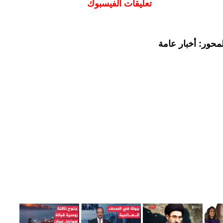
تعليقات الفيسبوك
محور: أخبار عامة