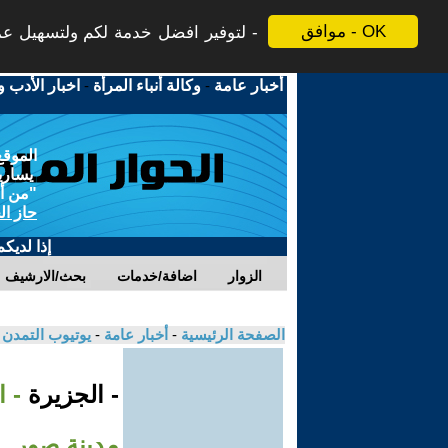
موافق - OK
لتوفير افضل خدمة لكم ولتسهيل عملي
أخبار عامة
-
وكالة أنباء المرأة
-
اخبار الأدب و
الموقع
يسارية
"من أج
حاز ال
إذا لديك
الزوار
اضافة/خدمات
بحث/الارشيف
الصفحة الرئيسية
-
أخبار عامة
-
يوتيوب التمدن
- الجزيرة
- ا
مدينة صور