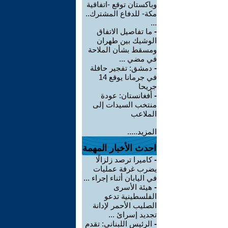
وباكستان توقع -اتفاقية
مكة- للدفاع المشترك..
...
-
ما تفاصيل الاتفاق
الوشيك بين طهران
ومسقط بشأن الملاحة
في مضي ...
-
دمشق: تفجير حافلة
في جرمانا يوقع 14
جريحا
-
أفغانستان: عودة
منتخب السيدات إلى
الملاعب
المزيد.....
احدث الأخبار المهمة
-
كاميرا ترصد زلزالًا
يضرب غرفة عمليات
في اليابان أثناء إجراء ...
-
هيئة الأسرى
الفلسطينية تدعو
الصليب الأحمر لإدانة
تجديد إسرائ ...
-
الرئيس اللبناني: تقدم