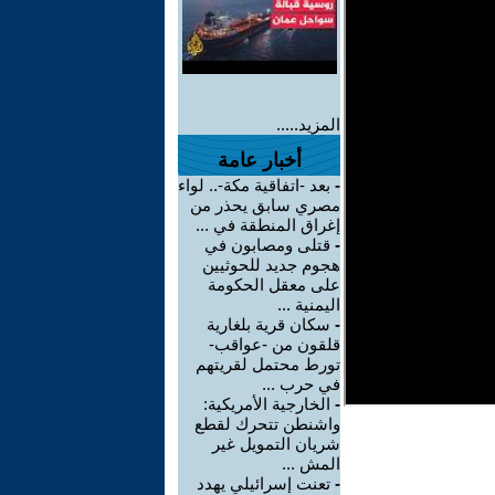
المزيد.....
أخبار عامة
-
بعد -اتفاقية مكة-.. لواء
مصري سابق يحذر من
إغراق المنطقة في ...
-
قتلى ومصابون في
هجوم جديد للحوثيين
على معقل الحكومة
اليمنية ...
-
سكان قرية بلغارية
قلقون من -عواقب-
تورط محتمل لقريتهم
في حرب ...
-
الخارجية الأمريكية:
واشنطن تتحرك لقطع
شريان التمويل غير
المش ...
-
تعنت إسرائيلي يهدد