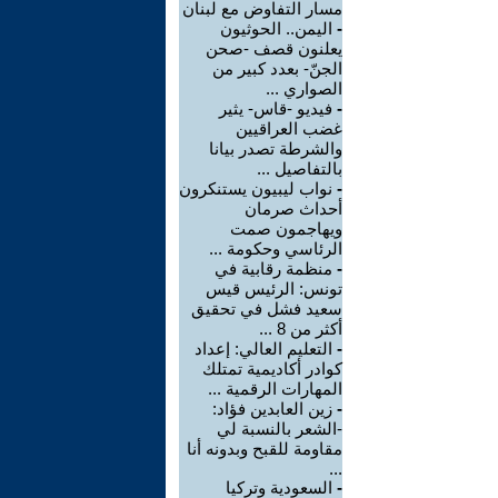
مسار التفاوض مع لبنان
-
اليمن.. الحوثيون
يعلنون قصف -صحن
الجنّ- بعدد كبير من
الصواري ...
-
فيديو -قاس- يثير
غضب العراقيين
والشرطة تصدر بيانا
بالتفاصيل ...
-
نواب ليبيون يستنكرون
أحداث صرمان
ويهاجمون صمت
الرئاسي وحكومة ...
-
منظمة رقابية في
تونس: الرئيس قيس
سعيد فشل في تحقيق
أكثر من 8 ...
-
التعليم العالي: إعداد
كوادر أكاديمية تمتلك
المهارات الرقمية ...
-
زين العابدين فؤاد:
-الشعر بالنسبة لي
مقاومة للقبح وبدونه أنا
...
-
السعودية وتركيا