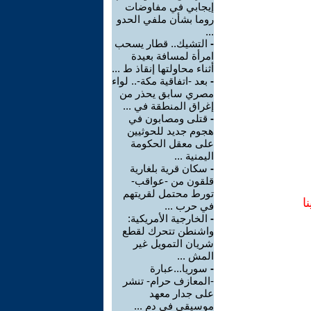
إيجابي في مفاوضات
روما بشأن ملفي الحدو
...
-
التشيك.. قطار يسحب
امرأة لمسافة بعيدة
أثناء محاولتها إنقاذ ط ...
-
بعد -اتفاقية مكة-.. لواء
مصري سابق يحذر من
إغراق المنطقة في ...
-
قتلى ومصابون في
هجوم جديد للحوثيين
على معقل الحكومة
اليمنية ...
-
سكان قرية بلغارية
قلقون من -عواقب-
تورط محتمل لقريتهم
ا
في حرب ...
-
الخارجية الأمريكية:
واشنطن تتحرك لقطع
شريان التمويل غير
المش ...
-
سوريا...عبارة
-المعازف حرام- تنشر
على جدار معهد
موسيقي في دم ...