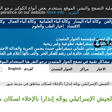
ة التصفح والنشر، الموقع يستخدم بعض أنواع الكوكيز نرجو النق
More info - المزيد
experience on our website
الفن
-
وكالة أنباء اليسار
-
وكالة أنباء العلمانية
-
وكالة أنباء العمال
-
وكا
الاقتصاد
-
اخبار الطب والعلوم
 الرئيسي لمؤسسة الحوار المتمدن
، علمانية، ديمقراطية، تطوعية وغير ربحية
ل مجتمع مدني علماني ديمقراطي حديث يضمن الحرية والعدالة الاجتم
حوار المتمدن على جائزة ابن رشد للفكر الحر والتى نالها أعلام في الفك
م مشاكل تقنية في تصفح الحوار المتمدن نرجو النقر هنا لاستخدام الموقع
كوردي
English
الاخبار
مراكز
الحوار المتمدن
- الجيش الإسرائيلي يوجّه إنذارا بالإخلاء لسكان مناطق في مدينة صور
لجيش الإسرائيلي يوجّه إنذارا بالإخلاء لسكان