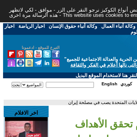
 أنواع الكوكيز نرجو النقر على الزر - موافق - لكي لاتظهر
This website uses cookies to ensure you ge
وكالة أنباء العمال
-
وكالة أنباء حقوق الإنسان
-
اخبار الرياضة
-
اخبار
لوم
التبرع للموقع - ادعمونا
حرية والعدالة الاجتماعية للجميع
"
تى نالها أعلام في الفكر والثقافة
قر هنا لاستخدام الموقع البديل
كوردي
English
ولايات المتحدة يصب في مصلحة إيران
اخر الافلام
 تحقق الأهداف