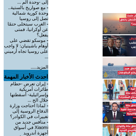
إلى -وحدة الم ...
-
مع صواريخ بالستية..
وحدة كورية شمالية
تصل إلى روسيا
-
الغرب سيتخلى حتمًا
عن أوكرانيا، فمتى
يفعل؟
-
موسكو تقضي على
أوهام باشينيان: لا واجب
على روسيا تجاه أرميني
...
المزيد.....
احدث الأخبار المهمة
-
إيران تعرض -حطام
طائرات أمريكية
وإسرائيلية- أسقطتها
خلال الح ...
-
لماذا احتاجت وزارة
الدفاع الروسية إلى
تغييرات في الكوادر؟
-
منافس جديد من
Xiaomi في أسواق
أجهزة أندرويد