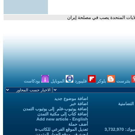
ولايات المتحدة يصب في مصلحة إيران
بنترست
بلوكر
فليبورد
الموبايل
بودكاست
اضافة موضوع جديد
التضامنية
اضافة خبر
إضافة يوتيوب-فلم إلى يوتيوب التمدن
إضافة كتاب إلى مكتبة التمدن
Add new article - English
أضف حملة
3,732,97
تعديل الموقع الفرعي للكاتب-ة
ابحث في موقع الحوار المتمدن