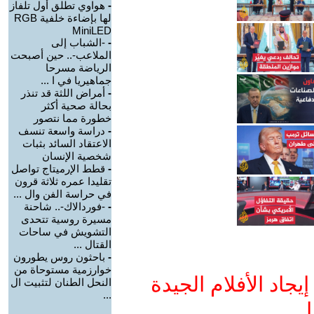
-
هواوي تطلق أول تلفاز
لها بإضاءة خلفية RGB
MiniLED
-
-الشباب إلى
الملاعب-.. حين أصبحت
الرياضة مسرحا
جماهيريا في ا ...
-
أمراض اللثة قد تنذر
بحالة صحية أكثر
خطورة مما نتصور
-
دراسة واسعة تنسف
الاعتقاد السائد بثبات
شخصية الإنسان
-
قطط الإرميتاج تواصل
تقليدا عمره ثلاثة قرون
في حراسة الفن وال ...
-
-فوردالاك-.. شاحنة
مسيرة روسية تتحدى
التشويش في ساحات
القتال ...
-
باحثون روس يطورون
خوارزمية مستوحاة من
جاد الأفلام الجيدة
النحل الطنان لتثبيت ال
...
ا