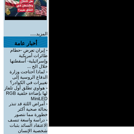
المزيد.....
أخبار عامة
-
إيران تعرض -حطام
طائرات أمريكية
وإسرائيلية- أسقطتها
خلال الح ...
-
لماذا احتاجت وزارة
الدفاع الروسية إلى
تغييرات في الكوادر؟
-
هواوي تطلق أول تلفاز
لها بإضاءة خلفية RGB
MiniLED
-
أمراض اللثة قد تنذر
بحالة صحية أكثر
خطورة مما نتصور
-
دراسة واسعة تنسف
الاعتقاد السائد بثبات
شخصية الإنسان