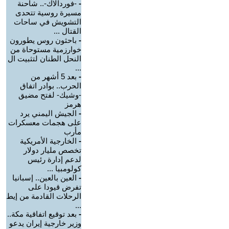
-
-فوردالاك-.. شاحنة
مسيرة روسية تتحدى
التشويش في ساحات
القتال ...
-
باحثون روس يطورون
خوارزمية مستوحاة من
النحل الطنان لتثبيت ال
...
-
بعد 5 أشهر من
الحرب.. بوادر اتفاق
-وشيك- لفتح مضيق
هرمز
-
الجيش اليمني يرد
على هجمات معسكرات
مأرب
-
الخارجية الأمريكية
تخصص مليار دولار
لدعم إدارة رئيس
كولومبيا ...
-
العين بالعين.. إسبانيا
تفرض قيودا على
الرحلات القادمة من إيط
...
-
بعد توقيع اتفاقية مكة..
وزير خارجية إيران يدعو