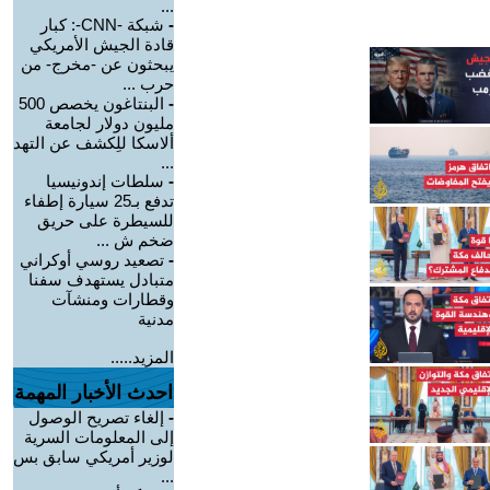
...
-
شبكة -CNN-: كبار
قادة الجيش الأمريكي
يبحثون عن -مخرج- من
حرب ...
-
البنتاغون يخصص 500
مليون دولار لجامعة
ألاسكا للِكشف عن التهد
...
-
سلطات إندونيسيا
تدفع بـ25 سيارة إطفاء
للسيطرة على حريق
ضخم ش ...
-
تصعيد روسي أوكراني
متبادل يستهدف سفنا
وقطارات ومنشآت
مدنية
المزيد.....
احدث الأخبار المهمة
-
إلغاء تصريح الوصول
إلى المعلومات السرية
لوزير أمريكي سابق بس
...