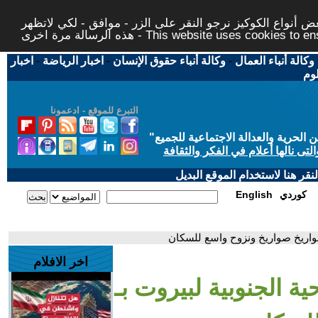
 أنواع الكوكيز نرجو النقر على الزر - موافق - لكي لاتظهر
This website uses cookies to ensure you ge
وكالة أنباء العمال
-
وكالة أنباء حقوق الإنسان
-
اخبار الرياضة
-
اخبار
لوم
التبرع للموقع - ادعمونا
حرية والعدالة الاجتماعية للجميع
"
تى نالها أعلام في الفكر والثقافة
قر هنا لاستخدام الموقع البديل
كوردي
English
اخر الافلام
ة الجنوبية لبيروت بـ