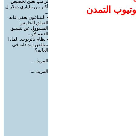
ترامب يعلن تخصيص
أكثر من ملياري دولار ل
وتيوب التمدن
...
-
البنتاغون يعفي قائد
الفيلق الخامس
المسؤول عن تنسيق
الدعم لأو ...
-
نظام باتريوت.. لماذا
تتناقص إمداداته في
العالم؟
المزيد.....
المزيد.....