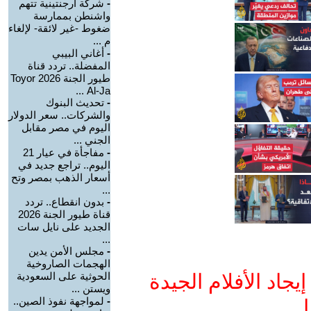
-
شركة أرجنتينية تتهم
واشنطن بممارسة
ضغوط -غير لائقة- لإلغاء
م ...
-
أغاني البيبي
المفضلة.. تردد قناة
طيور الجنة 2026 Toyor
Al-Ja ...
-
تحديث البنوك
والشركات.. سعر الدولار
اليوم في مصر مقابل
الجني ...
-
مفاجأة في عيار 21
اليوم.. تراجع جديد في
أسعار الذهب بمصر وتح
...
-
بدون انقطاع.. تردد
قناة طيور الجنة 2026
الجديد على نايل سات
...
-
مجلس الأمن يدين
الهجمات الصاروخية
جاد الأفلام الجيدة
الحوثية على السعودية
ويستن ...
-
لمواجهة نفوذ الصين..
ا