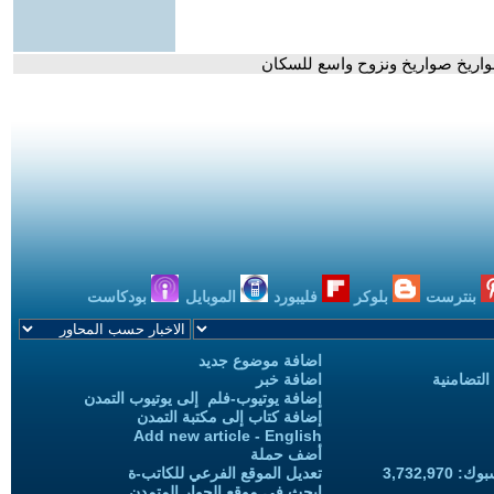
بنترست
بلوكر
فليبورد
الموبايل
بودكاست
اضافة موضوع جديد
التضامنية
اضافة خبر
إضافة يوتيوب-فلم إلى يوتيوب التمدن
إضافة كتاب إلى مكتبة التمدن
Add new article - English
أضف حملة
3,732,97
تعديل الموقع الفرعي للكاتب-ة
ابحث في موقع الحوار المتمدن