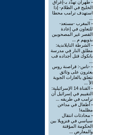
-
طهران تهدّد بـ-إغراق
الخليج في الظلام- إذا
استهدف ترامب محطا
...
-
المغرب -مستعد-
للتعاون في إعادة
القصر غير المصحوبين
بذويهم م ...
-
الشرطة التايلاندية:
مطلق النار في مدرسة
بانكوك قتل أجداده قب
...
-
-تاس-: قراصنة روس
يعثرون على وثائق
تتعلق بالغارات الجوية
الأ ...
-
القناة 14 الإسرائيلية:
التقييم في إسرائيل أن
ترامب في طريقه ...
-
أطفال في مداخن
مظلمة!
-
محادثات انتقال
سياسي في فنزويلا بين
الحكومة المؤقتة
والمعارض ...