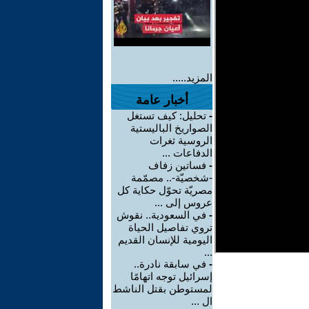
المزيد.....
أخبار عامة
-
تحليل: كيف تستغل
الصواريخ الباليستية
الروسية ثغرات
الدفاعات ...
-
فساتين زفاف
-شخصيّة-.. مصمّمة
مصريّة تحوّل حكاية كل
عروس إلى ...
-
في السعودية.. نقوش
تروي تفاصيل الحياة
اليومية للإنسان القديم
...
-
في سابقة نادرة..
إسرائيل توجه اتهامًا
لمستوطن بقتل الناشط
ال ...