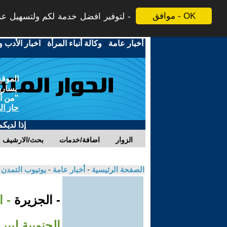
موافق - OK
لتوفير افضل خدمة لكم ولتسهيل عملي
أخبار عامة
-
وكالة أنباء المرأة
-
اخبار الأدب و
الموقع
يسارية
"من أج
حاز ال
إذا لديك
الزوار
اضافة/خدمات
بحث/الارشيف
الصفحة الرئيسية
-
أخبار عامة
-
يوتيوب التمدن
- الجزيرة
- ا
الجنوبية لبي