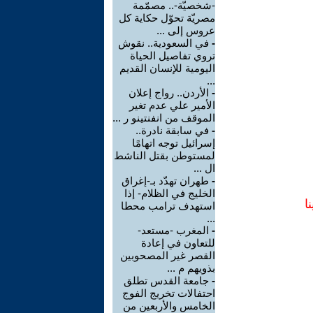
-شخصيّة-.. مصمّمة
مصريّة تحوّل حكاية كل
عروس إلى ...
-
في السعودية.. نقوش
تروي تفاصيل الحياة
اليومية للإنسان القديم
...
-
الأردن.. رواج إعلان
الأمير علي عدم تغير
الموقف من انفنتينو ر ...
-
في سابقة نادرة..
إسرائيل توجه اتهامًا
لمستوطن بقتل الناشط
ال ...
-
طهران تهدّد بـ-إغراق
الخليج في الظلام- إذا
ا
استهدف ترامب محطا
...
-
المغرب -مستعد-
للتعاون في إعادة
القصر غير المصحوبين
بذويهم م ...
-
جامعة القدس تطلق
احتفالات تخريج الفوج
الخامس والأربعين من