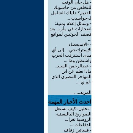
-
هل حان الوقت
للتخلص من حاسوبك
القديم؟ دليلك الشامل
لـ-حواسيب ...
-
وسائل إعلام يمنية:
انفجارات في مأرب بعد
قصف الحوثيين لمواقع
...
-
-الاستعصاء
الإستراتيجي-.. إلى أي
مدى استنزفت الحرب
واشنطن وط ...
-
عبدالرحمن السيد..
ماذا نعلم عن ابن
المهاجر المصري الذي
-لم ي ...
المزيد.....
احدث الأخبار المهمة
-
تحليل: كيف تستغل
الصواريخ الباليستية
الروسية ثغرات
الدفاعات ...
-
فساتين زفاف