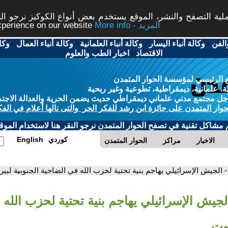
ة التصفح والنشر، الموقع يستخدم بعض أنواع الكوكيز نرجو النق
More info - المزيد
experience on our website
الفن
-
وكالة أنباء اليسار
-
وكالة أنباء العلمانية
-
وكالة أنباء العمال
-
وكا
الاقتصاد
-
اخبار الطب والعلوم
 الرئيسي لمؤسسة الحوار المتمدن
، علمانية، ديمقراطية، تطوعية وغير ربحية
ل مجتمع مدني علماني ديمقراطي حديث يضمن الحرية والعدالة الاجتم
حوار المتمدن على جائزة ابن رشد للفكر الحر والتى نالها أعلام في الفك
م مشاكل تقنية في تصفح الحوار المتمدن نرجو النقر هنا لاستخدام الموقع
كوردي
English
الاخبار
مراكز
الحوار المتمدن
- الجيش الإسرائيلي يهاجم بنية تحتية لحزب الله في الضاحية الجنوبية لبي
لجيش الإسرائيلي يهاجم بنية تحتية لحزب الله
روت