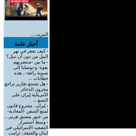
المزيد.....
أخبار عامة
-
كيف تقفز في نهر
النيل من دون أن تبتل؟
-
ما بين -سنضربهم
بقوة- و-توصلنا إلى
تسوية رائعة-.. هذه
خطابات ...
-
هل تشجع تقارير تراجع
مخزون الذخائر
الأمريكية إيران على
التصع ...
-
إيران.. مشروع قانون
لمنع السفن -المعادية-
من عبور مضيق هرمز ...
-
وسط استمرار
التصعيد الإسرائيلي في
لبنان والضفة.. ترامب