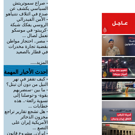
-
صراع سموتريتش
السياسي يكشف عن
صدع في ائتلاف نتنياهو
-
الأمن الفيدرالي
الروسي يفكك شبكة
-كريبتو- في موسكو
تعمل لصال ...
-
مصر.. احتجاز مواطن
بقضية تجارة مخدرات
في قطار بالصعيد
المزيد.....
احدث الأخبار المهمة
-
كيف تقفز في نهر
النيل من دون أن تبتل؟
-
ما بين -سنضربهم
بقوة- و-توصلنا إلى
تسوية رائعة-.. هذه
خطابات ...
-
هل تشجع تقارير تراجع
مخزون الذخائر
الأمريكية إيران على
التصع ...
-
إيران.. مشروع قانون