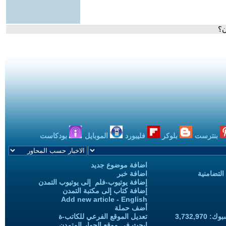
ن؟
بنترست
بلوكر
فليبورد
الموبايل
بودكاست
اضافة موضوع جديد
التضامنية
اضافة خبر
إضافة يوتيوب-فلم إلى يوتيوب التمدن
إضافة كتاب إلى مكتبة التمدن
Add new article - English
أضف حملة
3,732,97
تعديل الموقع الفرعي للكاتب-ة
ابحث في موقع الحوار المتمدن