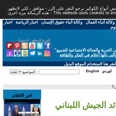
 أنواع الكوكيز نرجو النقر على الزر - موافق - لكي لاتظهر
This website uses cookies to ensure you ge
وكالة أنباء العمال
-
وكالة أنباء حقوق الإنسان
-
اخبار الرياضة
-
اخبار
لوم
التبرع للموقع - ادعمونا
حرية والعدالة الاجتماعية للجميع
"
تى نالها أعلام في الفكر والثقافة
قر هنا لاستخدام الموقع البديل
كوردي
English
ن؟
اخر الافلام
ئد الجيش اللبناني