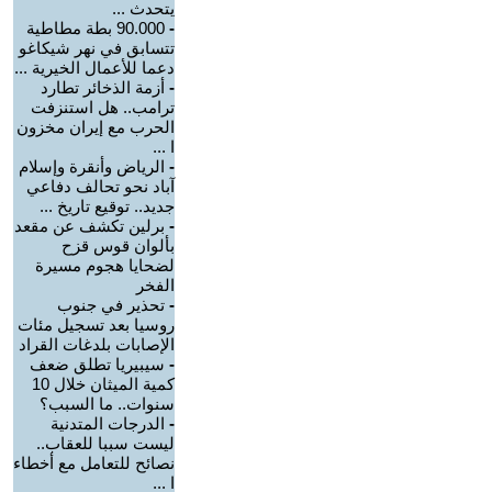
يتحدث ...
-
90.000 بطة مطاطية
تتسابق في نهر شيكاغو
دعما للأعمال الخيرية ...
-
أزمة الذخائر تطارد
ترامب.. هل استنزفت
الحرب مع إيران مخزون
ا ...
-
الرياض وأنقرة وإسلام
آباد نحو تحالف دفاعي
جديد.. توقيع تاريخ ...
-
برلين تكشف عن مقعد
بألوان قوس قزح
لضحايا هجوم مسيرة
الفخر
-
تحذير في جنوب
روسيا بعد تسجيل مئات
الإصابات بلدغات القراد
-
سيبيريا تطلق ضعف
كمية الميثان خلال 10
سنوات.. ما السبب؟
-
الدرجات المتدنية
ليست سببا للعقاب..
نصائح للتعامل مع أخطاء
ا ...