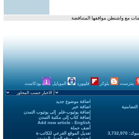
اوضات مع واشنطن مواقفها المتناقضة
بنترست
بلوكر
فليبورد
الموبايل
بودكاست
اضافة موضوع جديد
التضامنية
اضافة خبر
إضافة يوتيوب-فلم إلى يوتيوب التمدن
إضافة كتاب إلى مكتبة التمدن
Add new article - English
أضف حملة
3,732,97
تعديل الموقع الفرعي للكاتب-ة
ابحث في موقع الحوار المتمدن