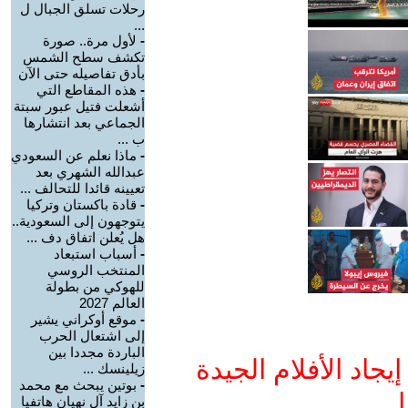
رحلات تسلق الجبال ل
...
-
لأول مرة.. صورة
تكشف سطح الشمس
بأدق تفاصيله حتى الآن
-
هذه المقاطع التي
أشعلت فتيل عبور سبتة
الجماعي بعد انتشارها
ب ...
-
ماذا نعلم عن السعودي
عبدالله الشهري بعد
تعيينه قائدا للتحالف ...
-
قادة باكستان وتركيا
يتوجهون إلى السعودية..
هل يُعلن اتفاق دف ...
-
أسباب استبعاد
المنتخب الروسي
للهوكي من بطولة
العالم 2027
-
موقع أوكراني يشير
إلى اشتعال الحرب
الباردة مجددا بين
جاد الأفلام الجيدة
زيلينسك ...
-
بوتين يبحث مع محمد
ا
بن زايد آل نهيان هاتفيا