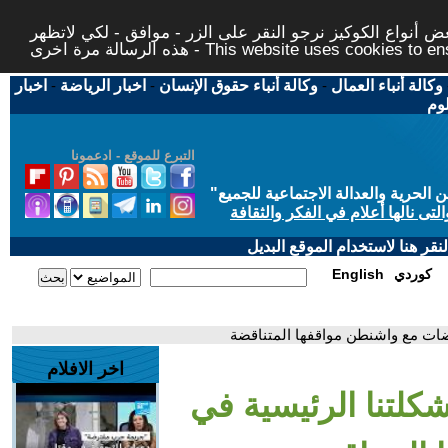
 أنواع الكوكيز نرجو النقر على الزر - موافق - لكي لاتظهر
This website uses cookies to ensure you ge
وكالة أنباء العمال
-
وكالة أنباء حقوق الإنسان
-
اخبار الرياضة
-
اخبار
لوم
التبرع للموقع - ادعمونا
حرية والعدالة الاجتماعية للجميع
"
تى نالها أعلام في الفكر والثقافة
قر هنا لاستخدام الموقع البديل
كوردي
English
اوضات مع واشنطن مواقفها المتناقضة
اخر الافلام
مشكلتنا الرئيسية في