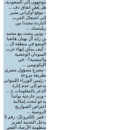
يتوجهون إلى السعودية..
هل يُعلن اتفاق دف ...
-
موقع أوكراني يشير
إلى اشتعال الحرب
الباردة مجددا بين
زيلينسك ...
-
بوتين يبحث مع محمد
بن زايد آل نهيان هاتفيا
الوضع في منطقة ال ...
-
كيف يمكن إنهاء حرب
السودان الوحشية
والمنسية؟ - في
الإيكونومي ...
-
مصرع مسؤول مصري
بطريقة مروعة
-
رئيس الوزراء الليتواني
يدعو إلى عدم إثارة
الذعر بالمعلومات ح ...
-
وزير خارجية بولندا
يدعو لبحث إمكانية
اعتراض الصواريخ
الروسية ...
-
قمر -إلكترو-إل- رقم 5
يدخل الخدمة لتعزيز
منظومة الأرصاد الفض