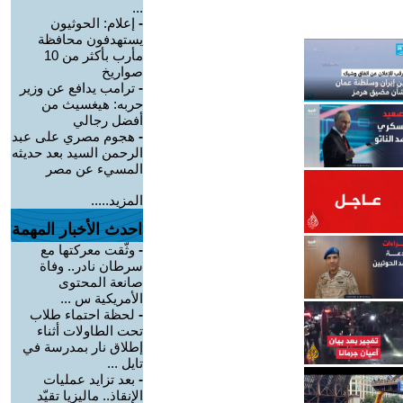
...
-
إعلام: الحوثيون
يستهدفون محافظة
مأرب بأكثر من 10
صواريخ
-
ترامب يدافع عن وزير
حربه: هيغسيث من
أفضل رجالي
-
هجوم مصري على عبد
الرحمن السيد بعد حديثه
المسيء عن مصر
المزيد.....
احدث الأخبار المهمة
-
وثّقت معركتها مع
سرطان نادر.. وفاة
صانعة المحتوى
الأمريكية س ...
-
لحظة احتماء طلاب
تحت الطاولات أثناء
إطلاق نار بمدرسة في
تايل ...
-
بعد تزايد عمليات
الإنقاذ.. ماليزيا تقيّد