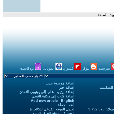
د- المنفذ
بنترست
بلوكر
فليبورد
الموبايل
بودكاست
اضافة موضوع جديد
التضامنية
اضافة خبر
إضافة يوتيوب-فلم إلى يوتيوب التمدن
إضافة كتاب إلى مكتبة التمدن
Add new article - English
أضف حملة
3,732,97
تعديل الموقع الفرعي للكاتب-ة
ابحث في موقع الحوار المتمدن