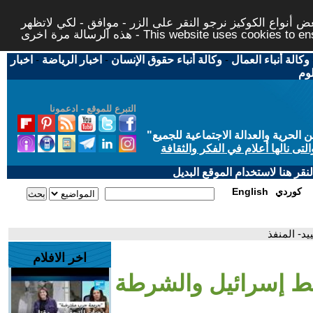
 أنواع الكوكيز نرجو النقر على الزر - موافق - لكي لاتظهر
This website uses cookies to ensure you ge
وكالة أنباء العمال
-
وكالة أنباء حقوق الإنسان
-
اخبار الرياضة
-
اخبار
لوم
التبرع للموقع - ادعمونا
حرية والعدالة الاجتماعية للجميع
"
تى نالها أعلام في الفكر والثقافة
قر هنا لاستخدام الموقع البديل
كوردي
English
د- المنفذ
اخر الافلام
سط إسرائيل والشرطة