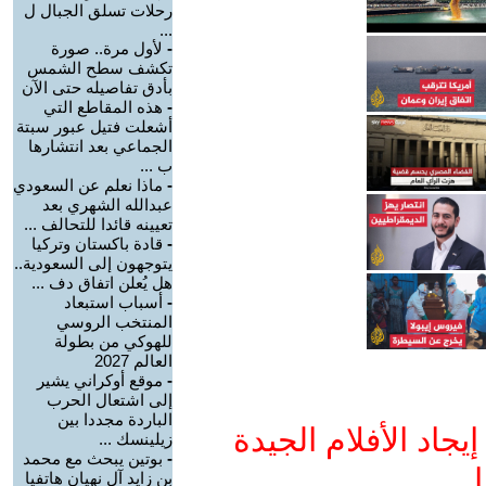
رحلات تسلق الجبال ل
...
-
لأول مرة.. صورة
تكشف سطح الشمس
بأدق تفاصيله حتى الآن
-
هذه المقاطع التي
أشعلت فتيل عبور سبتة
الجماعي بعد انتشارها
ب ...
-
ماذا نعلم عن السعودي
عبدالله الشهري بعد
تعيينه قائدا للتحالف ...
-
قادة باكستان وتركيا
يتوجهون إلى السعودية..
هل يُعلن اتفاق دف ...
-
أسباب استبعاد
المنتخب الروسي
للهوكي من بطولة
العالم 2027
-
موقع أوكراني يشير
إلى اشتعال الحرب
الباردة مجددا بين
جاد الأفلام الجيدة
زيلينسك ...
-
بوتين يبحث مع محمد
ا
بن زايد آل نهيان هاتفيا