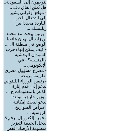
يتوجهون إلى السعودية..
هل يُعلن اتفاق دف ...
-
موقع أوكراني يشير
إلى اشتعال الحرب
الباردة مجددا بين
زيلينسك ...
-
بوتين يبحث مع محمد
بن زايد آل نهيان هاتفيا
الوضع في منطقة ال ...
-
كيف يمكن إنهاء حرب
السودان الوحشية
والمنسية؟ - في
الإيكونومي ...
-
مصرع مسؤول مصري
بطريقة مروعة
-
رئيس الوزراء الليتواني
يدعو إلى عدم إثارة
الذعر بالمعلومات ح ...
-
وزير خارجية بولندا
يدعو لبحث إمكانية
اعتراض الصواريخ
الروسية ...
-
قمر -إلكترو-إل- رقم 5
يدخل الخدمة لتعزيز
منظومة الأرصاد الفض