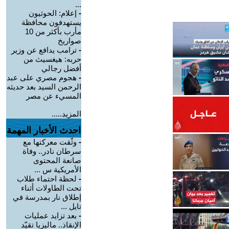
...
-
إعلام: الحوثيون
يستهدفون محافظة
مأرب بأكثر من 10
صواريخ
-
ترامب يدافع عن وزير
حربه: هيغسيث من
أفضل رجالي
-
هجوم مصري على عبد
الرحمن السيد بعد حديثه
المسيء عن مصر
المزيد.....
احدث الأخبار المهمة
-
وثّقت معركتها مع
سرطان نادر.. وفاة
صانعة المحتوى
الأمريكية س ...
-
لحظة احتماء طلاب
تحت الطاولات أثناء
إطلاق نار بمدرسة في
تايل ...
-
بعد تزايد عمليات
الإنقاذ.. ماليزيا تقيّد