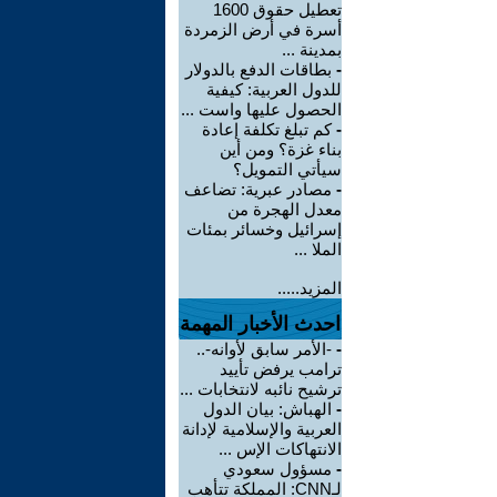
تعطيل حقوق 1600
أسرة في أرض الزمردة
بمدينة ...
-
بطاقات الدفع بالدولار
للدول العربية: كيفية
الحصول عليها واست ...
-
كم تبلغ تكلفة إعادة
بناء غزة؟ ومن أين
سيأتي التمويل؟
-
مصادر عبرية: تضاعف
معدل الهجرة من
إسرائيل وخسائر بمئات
الملا ...
المزيد.....
احدث الأخبار المهمة
-
-الأمر سابق لأوانه-..
ترامب يرفض تأييد
ترشيح نائبه لانتخابات ...
-
الهباش: بيان الدول
العربية والإسلامية لإدانة
الانتهاكات الإس ...
-
مسؤول سعودي
لـCNN: المملكة تتأهب