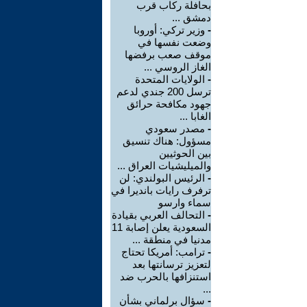
بحافلة ركاب قرب
دمشق ...
-
وزير تركي: أوروبا
وضعت نفسها في
موقف صعب برفضها
الغاز الروسي ...
-
الولايات المتحدة
ترسل 200 جندي لدعم
جهود مكافحة حرائق
الغابا ...
-
مصدر سعودي
مسؤول: هناك تنسيق
بين الحوثيين
والميليشيات العراق ...
-
الرئيس البولندي: لن
ترفرف رايات بانديرا في
سماء وارسو
-
التحالف العربي بقيادة
السعودية يعلن إصابة 11
مدنيا في منطقة ...
-
ترامب: أمريكا تحتاج
لتعزيز ترسانتها بعد
استنزافها بالحرب ضد
...
-
سؤال برلماني بشأن