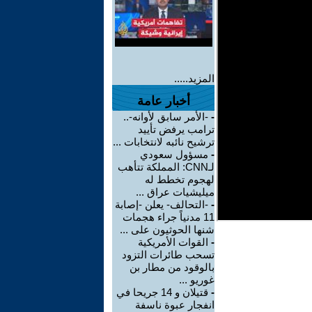
المزيد.....
أخبار عامة
-
-الأمر سابق لأوانه-..
ترامب يرفض تأييد
ترشيح نائبه لانتخابات ...
-
مسؤول سعودي
لـCNN: المملكة تتأهب
لهجوم تخطط له
ميليشيات عراق ...
-
-التحالف- يعلن -إصابة
11 مدنياً جراء هجمات
شنها الحوثيون على ...
-
القوات الأمريكية
تسحب طائرات التزود
بالوقود من مطار بن
غوريو ...
-
قتيلان و 14 جريحا في
انفجار عبوة ناسفة