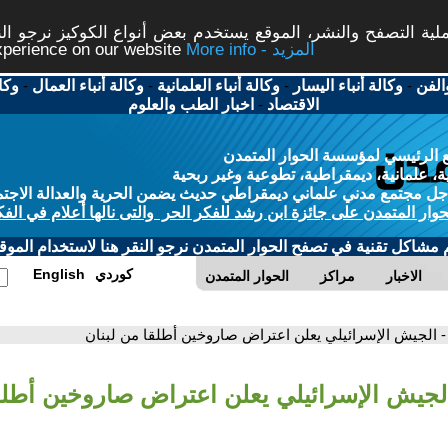
ة التصفح والنشر، الموقع يستخدم بعض أنواع الكوكيز نرجو النق
More info - المزيد
experience on our website
الفن
-
وكالة أنباء اليسار
-
وكالة أنباء العلمانية
-
وكالة أنباء العمال
-
وكا
الاقتصاد
-
اخبار الطب والعلوم
 الرئيسي لمؤسسة الحوار المتمدن
، علمانية، ديمقراطية، تطوعية وغير ربحية
ل مجتمع مدني علماني ديمقراطي حديث يضمن الحرية والعدالة الاجتم
حوار المتمدن على جائزة ابن رشد للفكر الحر والتى نالها أعلام في الفك
م مشاكل تقنية في تصفح الحوار المتمدن نرجو النقر هنا لاستخدام الموقع
كوردي
English
الاخبار
مراكز
الحوار المتمدن
- الجيش الإسرائيلي يعلن اعتراض صاروخين أطلقا من لبنان
الجيش الإسرائيلي يعلن اعتراض صاروخين أطلقا