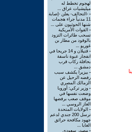
لهجوم تخطط له
ميليشيات عراق ...
-
-التحالف- يعلن -إصابة
11 مدنياً جراء هجمات
شنها الحوثيون على ...
-
القوات الأمريكية
تسحب طائرات التزود
بالوقود من مطار بن
غوريو ...
-
قتيلان و 14 جريحا في
انفجار عبوة ناسفة
بحافلة ركاب قرب
دمشق ...
ا
-
بيزيرا يكشف سبب
رفضه الرحيل عن
الزمالك المصري
-
وزير تركي: أوروبا
وضعت نفسها في
موقف صعب برفضها
الغاز الروسي ...
-
الولايات المتحدة
ترسل 200 جندي لدعم
جهود مكافحة حرائق
الغابا ...
-
مصدر سعودي