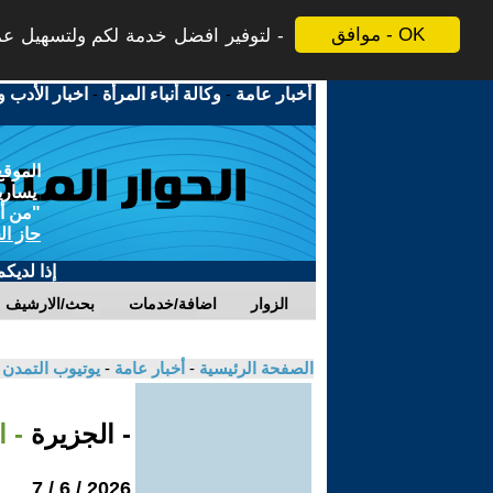
موافق - OK
لتوفير افضل خدمة لكم ولتسهيل عملي
أخبار عامة
-
وكالة أنباء المرأة
-
اخبار الأدب و
الموقع
يسارية
"من أج
حاز ال
إذا لديك
الزوار
اضافة/خدمات
بحث/الارشيف
الصفحة الرئيسية
-
أخبار عامة
-
يوتيوب التمدن
- الجزيرة
- 
2026 / 6 / 7