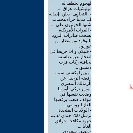
لهجوم تخطط له
ميليشيات عراق ...
-
-التحالف- يعلن -إصابة
11 مدنياً جراء هجمات
شنها الحوثيون على ...
-
القوات الأمريكية
تسحب طائرات التزود
بالوقود من مطار بن
غوريو ...
-
قتيلان و 14 جريحا في
انفجار عبوة ناسفة
بحافلة ركاب قرب
دمشق ...
-
بيزيرا يكشف سبب
رفضه الرحيل عن
الزمالك المصري
ا
-
وزير تركي: أوروبا
وضعت نفسها في
موقف صعب برفضها
الغاز الروسي ...
-
الولايات المتحدة
ترسل 200 جندي لدعم
جهود مكافحة حرائق
الغابا ...
-
مصدر سعودي