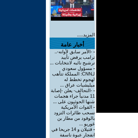
المزيد.....
أخبار عامة
-
-الأمر سابق لأوانه-..
ترامب يرفض تأييد
ترشيح نائبه لانتخابات ...
-
مسؤول سعودي
لـCNN: المملكة تتأهب
لهجوم تخطط له
ميليشيات عراق ...
-
-التحالف- يعلن -إصابة
11 مدنياً جراء هجمات
شنها الحوثيون على ...
-
القوات الأمريكية
تسحب طائرات التزود
بالوقود من مطار بن
غوريو ...
-
قتيلان و 14 جريحا في
انفجار عبوة ناسفة