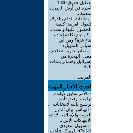
تعطيل حقوق 1600
أسرة في أرض الزمردة
بمدينة ...
-
بطاقات الدفع بالدولار
للدول العربية: كيفية
الحصول عليها واست ...
-
كم تبلغ تكلفة إعادة
بناء غزة؟ ومن أين
سيأتي التمويل؟
-
مصادر عبرية: تضاعف
معدل الهجرة من
إسرائيل وخسائر بمئات
الملا ...
المزيد.....
احدث الأخبار المهمة
-
-الأمر سابق لأوانه-..
ترامب يرفض تأييد
ترشيح نائبه لانتخابات ...
-
الهباش: بيان الدول
العربية والإسلامية لإدانة
الانتهاكات الإس ...
-
مسؤول سعودي
لـCNN: المملكة تتأهب