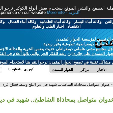
ة التصفح والنشر، الموقع يستخدم بعض أنواع الكوكيز نرجو النق
More info - المزيد
experience on our website
الفن
-
وكالة أنباء اليسار
-
وكالة أنباء العلمانية
-
وكالة أنباء العمال
-
وكا
الاقتصاد
-
اخبار الطب والعلوم
 الرئيسي لمؤسسة الحوار المتمدن
، علمانية، ديمقراطية، تطوعية وغير ربحية
ل مجتمع مدني علماني ديمقراطي حديث يضمن الحرية والعدالة الاجتم
حوار المتمدن على جائزة ابن رشد للفكر الحر والتى نالها أعلام في الفك
م مشاكل تقنية في تصفح الحوار المتمدن نرجو النقر هنا لاستخدام الموقع
كوردي
English
الاخبار
مراكز
الحوار المتمدن
- عدوان متواصل بمحاذاة الشاطئ.. شهيد في دير البلح وسط قطاع غزة
عدوان متواصل بمحاذاة الشاطئ.. شهيد في دي