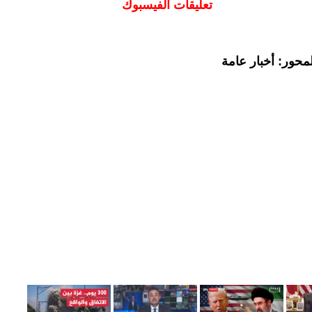
تعليقات الفيسبوك
محور: أخبار عامة