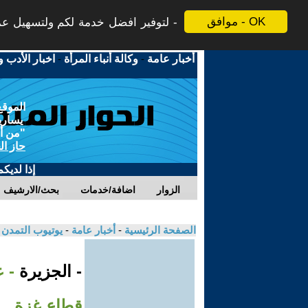
موافق - OK
لتوفير افضل خدمة لكم ولتسهيل عملي
أخبار عامة
-
وكالة أنباء المرأة
-
اخبار الأدب و
الموقع
يسارية
"من أج
حاز ال
إذا لديك
الزوار
اضافة/خدمات
بحث/الارشيف
الصفحة الرئيسية
-
أخبار عامة
-
يوتيوب التمدن
- الجزيرة
- 
قطاع غزة