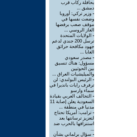
بحافلة ركاب قرب
دمشق ...
-
وزير تركي: أوروبا
وضعت نفسها في
موقف صعب برفضها
الغاز الروسي ...
-
الولايات المتحدة
ترسل 200 جندي لدعم
جهود مكافحة حرائق
الغابا ...
-
مصدر سعودي
مسؤول: هناك تنسيق
بين الحوثيين
والميليشيات العراق ...
-
الرئيس البولندي: لن
ترفرف رايات بانديرا في
سماء وارسو
-
التحالف العربي بقيادة
السعودية يعلن إصابة 11
مدنيا في منطقة ...
-
ترامب: أمريكا تحتاج
لتعزيز ترسانتها بعد
استنزافها بالحرب ضد
...
-
سؤال برلماني بشأن