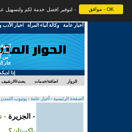
موافق - OK
لتوفير افضل خدمة لكم ولتسهيل عملي
أخبار عامة
-
وكالة أنباء المرأة
-
اخبار الأدب و
الموقع
يسارية
"من أج
حاز ال
إذا لديك
الزوار
اضافة/خدمات
بحث/الارشيف
الصفحة الرئيسية
-
أخبار عامة
-
يوتيوب التمدن
- الجزيرة
- ن
باكستان؟