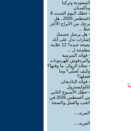
السعودية وتركيا
وباكستان
-
حظك اليوم السبت 8
اغسطس 2026.. هل
برجك من الأبراج الأكثر
حظً ...
-
هل يرسل جسمك
إشارات تدل على أنك
بصحة جيدة؟ 12 علامة
مطمئنة ل ...
-
فوائد الميرمية
والبردقوش للهرمونات
-
صلاة الزوال: ما وقتها؟
وكيف تُصلّى؟ وما
فضلها؟
-
فوائد الباذنجان
ا
للكوليسترول
-
حظك الأسبوع الثاني
من أغسطس 2026 في
الحب والعمل والصحة
المزيد.....
المزيد.....