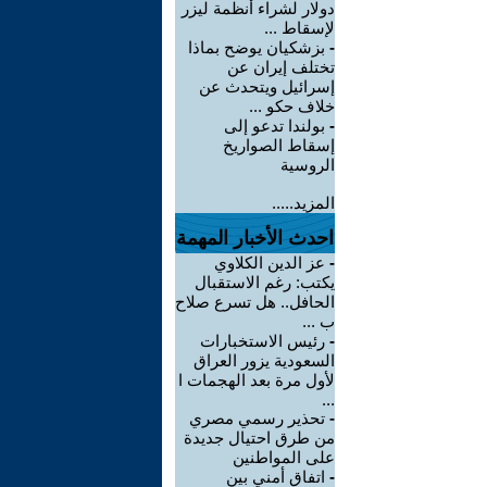
دولار لشراء أنظمة ليزر
لإسقاط ...
-
بزشكيان يوضح بماذا
تختلف إيران عن
إسرائيل ويتحدث عن
خلاف حكو ...
-
بولندا تدعو إلى
إسقاط الصواريخ
الروسية
المزيد.....
احدث الأخبار المهمة
-
عز الدين الكلاوي
يكتب: رغم الاستقبال
الحافل.. هل تسرع صلاح
ب ...
-
رئيس الاستخبارات
السعودية يزور العراق
لأول مرة بعد الهجمات ا
...
-
تحذير رسمي مصري
من طرق احتيال جديدة
على المواطنين
-
اتفاق أمني بين