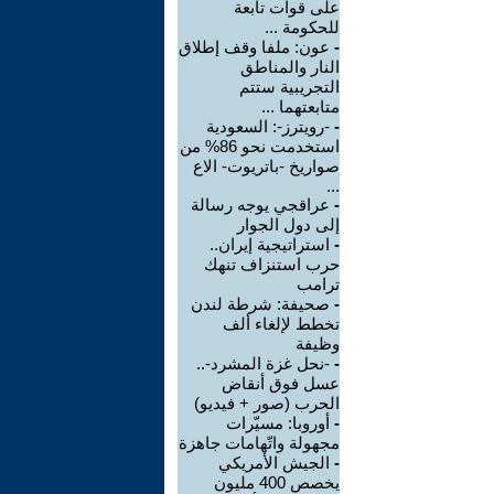
على قوات تابعة
للحكومة ...
-
عون: ملفا وقف إطلاق
النار والمناطق
التجريبية ستتم
متابعتهما ...
-
-رويترز-: السعودية
استخدمت نحو 86% من
صواريخ -باتريوت- الاع
...
-
عراقجي يوجه رسالة
إلى دول الجوار
-
استراتيجية إيران..
حرب استنزاف تنهك
ترامب
-
صحيفة: شرطة لندن
تخطط لإلغاء ألف
وظيفة
-
-نحل غزة المشرد-..
عسل فوق أنقاض
الحرب (صور + فيديو)
-
أوروبا: مسيّرات
مجهولة واتّهامات جاهزة
-
الجيش الأمريكي
يخصص 400 مليون