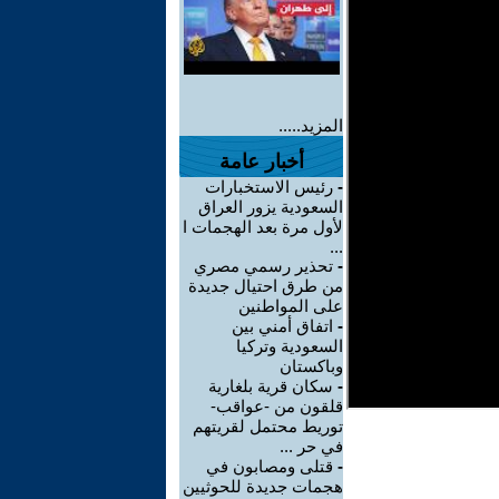
المزيد.....
أخبار عامة
-
رئيس الاستخبارات
السعودية يزور العراق
لأول مرة بعد الهجمات ا
...
-
تحذير رسمي مصري
من طرق احتيال جديدة
على المواطنين
-
اتفاق أمني بين
السعودية وتركيا
وباكستان
-
سكان قرية بلغارية
قلقون من -عواقب-
توريط محتمل لقريتهم
في حر ...
-
قتلى ومصابون في
هجمات جديدة للحوثيين