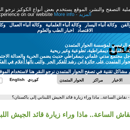
ة التصفح والنشر، الموقع يستخدم بعض أنواع الكوكيز نرجو النق
More info - المزيد
experience on our website
الفن
-
وكالة أنباء اليسار
-
وكالة أنباء العلمانية
-
وكالة أنباء العمال
-
وكا
الاقتصاد
-
اخبار الطب والعلوم
 الرئيسي لمؤسسة الحوار المتمدن
، علمانية، ديمقراطية، تطوعية وغير ربحية
ل مجتمع مدني علماني ديمقراطي حديث يضمن الحرية والعدالة الاجتم
حوار المتمدن على جائزة ابن رشد للفكر الحر والتى نالها أعلام في الفك
م مشاكل تقنية في تصفح الحوار المتمدن نرجو النقر هنا لاستخدام الموقع
كوردي
English
الاخبار
مراكز
الحوار المتمدن
- نقاش الساعة.. ماذا وراء زيارة قائد الجيش اللبناني إلى باكستان؟
قاش الساعة.. ماذا وراء زيارة قائد الجيش اللب