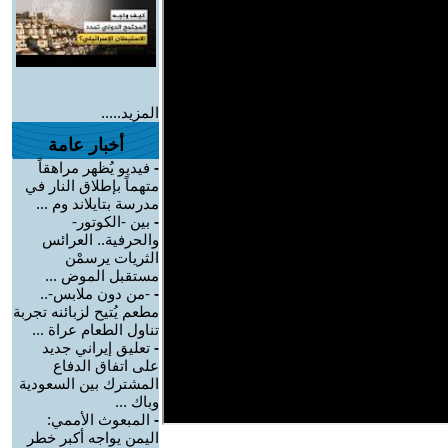
المزيد.....
أخبار عامة
-
فيديو يُظهر مراهقاً
متهماً بإطلاق النار في
مدرسة بتايلاند وم ...
-
بين -الكوتور-
والحرفية.. العرائس
الثريات يرسمْن
مستقبل الموض ...
-
-من دون ملابس-..
مطعم يُتيح لزبائنه تجربة
تناول الطعام عراة ...
-
تعليق إيراني جديد
على اتفاق الدفاع
المشترك بين السعودية
وباك ...
-
المبعوث الأممي:
اليمن يواجه أكبر خطر