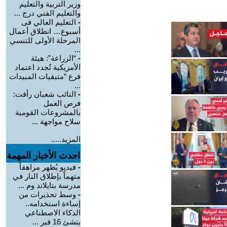
وزير التربية والتعليم
والتعليم الفني درج ...
-
التعليم العالي فى
أسبوع… انطلاق أعمال
المرحلة الأولى للتنسي
...
-
“الزراعة”: هيئة
الأمريكية تُجدد اعتماد
فرع “متبقيات المبيدات
...
-
النائب شعبان رأفت:
فرص العمل
بالمشروعات القومية
سلاح مواجهة ...
المزيد.....
احدث الأخبار المهمة
-
فيديو يُظهر مراهقاً
متهماً بإطلاق النار في
مدرسة بتايلاند وم ...
-
وسط تحذيرات من
إساءة استخدامه..
الذكاء الاصطناعي
ينشئ 16 فير ...