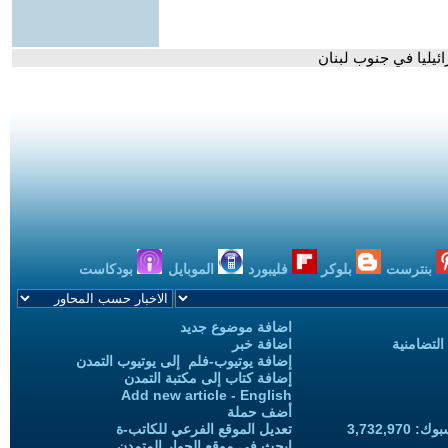
بنترست
بلوكر
فليبورد
الموبايل
بودكاست
اضافة موضوع جديد
التضامنية
اضافة خبر
إضافة يوتيوب-فلم إلى يوتيوب التمدن
إضافة كتاب إلى مكتبة التمدن
Add new article - English
أضف حملة
3,732,97
تعديل الموقع الفرعي للكاتب-ة
ابحث في موقع الحوار المتمدن