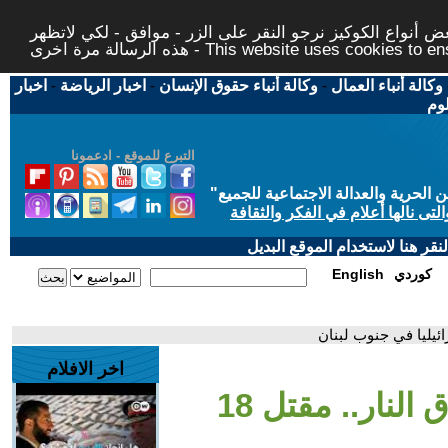
 أنواع الكوكيز نرجو النقر على الزر - موافق - لكي لاتظهر
This website uses cookies to ensure you ge
وكالة أنباء العمال
-
وكالة أنباء حقوق الإنسان
-
اخبار الرياضة
-
اخبار
لوم
التبرع للموقع - ادعمونا
حرية والعدالة الاجتماعية للجميع
"
تى نالها أعلام في الفكر والثقافة
قر هنا لاستخدام الموقع البديل
كوردي
English
اخر الافلام
- منذ إعلان وقف إطلاق النار.. مقتل 18