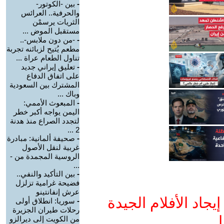
-
بين -الكوتور-
والحرفية.. العرائس
الثريات يرسمْن
مستقبل الموض ...
-
-من دون ملابس-..
مطعم يُتيح لزبائنه تجربة
تناول الطعام عراة ...
-
تعليق إيراني جديد
على اتفاق الدفاع
المشترك بين السعودية
وباك ...
-
المبعوث الأممي:
اليمن يواجه أكبر خطر
لتجدد الصراع منذ هدنة
2 ...
-
صحيفة ألمانية: مبادرة
غربية لنقل الأصول
الروسية المجمدة من -
...
-
بين التأكيد والنفي..
فضيحة غرامية تزلزل
عرش إنفانتينو
جاد الأفلام الجيدة
-
سوريا: انطلاق أولى
رحلات طيران الجزيرة
ا
من الكويت إلى ديرالزو