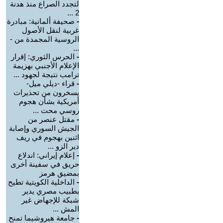
لتجدد الصراع منذ هدنة
2 ...
-
صحيفة ألمانية: مبادرة
غربية لنقل الأصول
الروسية المجمدة من -
...
-
الحرس الثوري: إقرار
الإعلام الأجنبي بهزيمة
ترامب نتيجة لجهود ...
-
قراء -ديلي ميل-
يسخرون من تحذيرات
أمريكية بشأن هجوم
روسي محت ...
-
مقتل عنصر من
الجيش السوري وإصابة
اثنين بهجوم في ريف
دير الزو ...
-
إعلام إيراني: اندلاع
حريق في سفينة أخرى
بمضيق هرمز
-
الداخلية الكويتية تطيح
بطبيب مصري يدير
شبكة للإجهاض غير
المش ...
-
جامعة هيروشيما تمنح