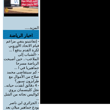
المزيد.....
اخبار الرياضة
-
إنفانتينو ينفي مزاعم
قيام الاتحاد الأوروبي
لكرة القدم بدفع أ ...
-
-الشباب إلى
الملاعب-.. حين أصبحت
الرياضة مسرحا
جماهيريا في ا ...
-
كم سيتقاضى محمد
صلاح من الأموال مع
طرابزون سبور؟
-
4 دقائق أنقذت حياته..
نجل كلينسمان يروي
كواليس نجاته من الشل
...
-
الجزائري ابن ناصر
يودع جماهير ميلان بعد