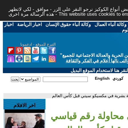
 أنواع الكوكيز نرجو النقر على الزر - موافق - لكي لاتظهر
This website uses cookies to ensure you ge
وكالة أنباء العمال
-
وكالة أنباء حقوق الإنسان
-
اخبار الرياضة
-
اخبار
لوم
التبرع للموقع - ادعمونا
حرية والعدالة الاجتماعية للجميع
"
تى نالها أعلام في الفكر والثقافة
قر هنا لاستخدام الموقع البديل
كوردي
English
ة بشرية في مكسيكو سيتي قبل كأس العالم
اخر الافلام
 محاولة رقم قياسي