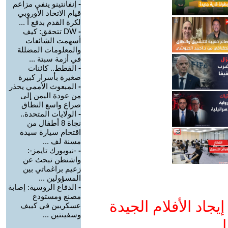
-
إنفانتينو ينفي مزاعم
قيام الاتحاد الأوروبي
لكرة القدم بدفع أ ...
-
DW تتحقق: كيف
أسهمت الشائعات
والمعلومات المضللة
في أزمة سبتة ...
-
القطط.. كائنات
صغيرة بأسرار كبيرة
-
المبعوث الأممي يحذر
من عودة اليمن إلى
صراع واسع النطاق
-
الولايات المتحدة..
نجاة 8 أطفال من
اقتحام سيارة سيدة
مسنة لف ...
-
-نيويورك تايمز-:
واشنطن تبحث عن
زعيم براغماتي بين
المسؤولين ...
-
الدفاع الروسية: إصابة
مصنع ومستودع
جاد الأفلام الجيدة
عسكريين في كييف
وسفينتين ...
ا