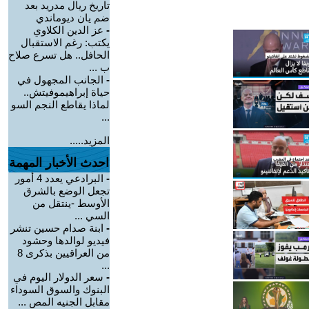
تاريخ ريال مدريد بعد
ضم يان ديوماندي
-
عز الدين الكلاوي
يكتب: رغم الاستقبال
الحافل.. هل تسرع صلاح
ب ...
-
الجانب المجهول في
حياة إبراهيموفيتش..
لماذا يقاطع النجم السو
...
المزيد.....
احدث الأخبار المهمة
-
البرادعي يعدد 4 أمور
تجعل الوضع بالشرق
الأوسط -ينتقل من
السي ...
-
ابنة صدام حسين تنشر
فيديو لوالدها وحشود
من العراقيين بذكرى 8
...
-
سعر الدولار اليوم في
البنوك والسوق السوداء
مقابل الجنيه المص ...