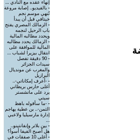
إنهاء عقده مع النادي ...
-
بالفيديو.. إصابة مروعة
تُنهي موسم نجم
خيتافي قبل أن يبدأ
-
الزمالك المصري يفتح
باب الرحيل لنجمه
ويحدد مطالبه المالية
-
الزمالك يحدد مطالبه
المالية للموافقة على
ة
انتقال بيزيرا لشباب ...
-
90 دقيقة تفصل
سيدات الجزائر
والمغرب عن مونديال
البرازيل
-
-أعرف إمكاناتي-..
أغلى حارس بريطاني
يرد على مانشستر
سيتي
-
-ما سأقوله باهظ
الثمن-.. بن عطية يهاجم
إدارة مارسيليا ولاعبي
...
-
بين بلاتر وإنفانتينو..
هل أصبح الفيفا أسوأ؟
-
أغلى 10 صفقات في