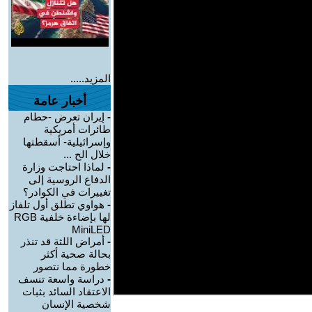
المزيد.....
أخبار عامة
-
إيران تعرض -حطام
طائرات أمريكية
وإسرائيلية- أسقطتها
خلال الح ...
-
لماذا احتاجت وزارة
الدفاع الروسية إلى
تغييرات في الكوادر؟
-
هواوي تطلق أول تلفاز
لها بإضاءة خلفية RGB
MiniLED
-
أمراض اللثة قد تنذر
بحالة صحية أكثر
خطورة مما نتصور
-
دراسة واسعة تنسف
الاعتقاد السائد بثبات
شخصية الإنسان