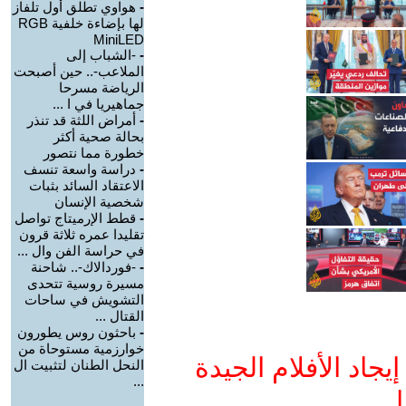
-
هواوي تطلق أول تلفاز
لها بإضاءة خلفية RGB
MiniLED
-
-الشباب إلى
الملاعب-.. حين أصبحت
الرياضة مسرحا
جماهيريا في ا ...
-
أمراض اللثة قد تنذر
بحالة صحية أكثر
خطورة مما نتصور
-
دراسة واسعة تنسف
الاعتقاد السائد بثبات
شخصية الإنسان
-
قطط الإرميتاج تواصل
تقليدا عمره ثلاثة قرون
في حراسة الفن وال ...
-
-فوردالاك-.. شاحنة
مسيرة روسية تتحدى
التشويش في ساحات
القتال ...
-
باحثون روس يطورون
خوارزمية مستوحاة من
جاد الأفلام الجيدة
النحل الطنان لتثبيت ال
...
ا