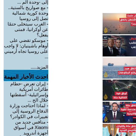
إلى -وحدة الم ...
-
مع صواريخ بالستية..
وحدة كورية شمالية
تصل إلى روسيا
-
الغرب سيتخلى حتمًا
عن أوكرانيا، فمتى
يفعل؟
-
موسكو تقضي على
أوهام باشينيان: لا واجب
على روسيا تجاه أرميني
...
المزيد.....
احدث الأخبار المهمة
-
إيران تعرض -حطام
طائرات أمريكية
وإسرائيلية- أسقطتها
خلال الح ...
-
لماذا احتاجت وزارة
الدفاع الروسية إلى
تغييرات في الكوادر؟
-
منافس جديد من
Xiaomi في أسواق
أجهزة أندرويد