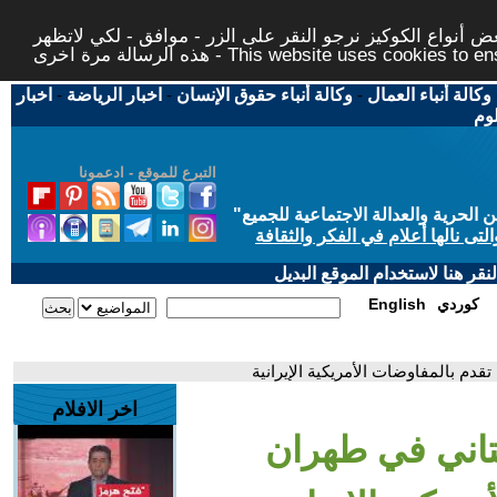
 أنواع الكوكيز نرجو النقر على الزر - موافق - لكي لاتظهر
This website uses cookies to ensure you ge
وكالة أنباء العمال
-
وكالة أنباء حقوق الإنسان
-
اخبار الرياضة
-
اخبار
لوم
التبرع للموقع - ادعمونا
حرية والعدالة الاجتماعية للجميع
"
تى نالها أعلام في الفكر والثقافة
قر هنا لاستخدام الموقع البديل
كوردي
English
قدم بالمفاوضات الأمريكية الإيرانية
اخر الافلام
ستاني في طهران