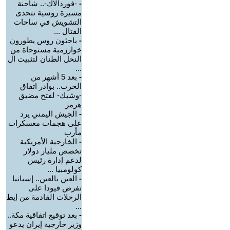
-
-فوردالاك-.. شاحنة
مسيرة روسية تتحدى
التشويش في ساحات
القتال ...
-
باحثون روس يطورون
خوارزمية مستوحاة من
النحل الطنان لتثبيت ال
...
-
بعد 5 أشهر من
الحرب.. بوادر اتفاق
-وشيك- لفتح مضيق
هرمز
-
الجيش اليمني يرد
على هجمات معسكرات
مأرب
-
الخارجية الأمريكية
تخصص مليار دولار
لدعم إدارة رئيس
كولومبيا ...
-
العين بالعين.. إسبانيا
تفرض قيودا على
الرحلات القادمة من إيط
...
-
بعد توقيع اتفاقية مكة..
وزير خارجية إيران يدعو