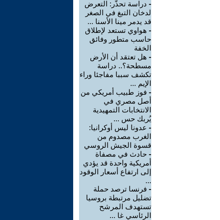
-
دراسة تحذّر: التعرض
لدخان التبغ في الصغر
قد يدمر مينا الأسنا ...
-
هواوي تستعد لإطلاق
حاسب متطور وفائق
الخفة
-
هل تعتقد أن الأرض
مسطحة؟.. دراسة
تكشف سببا مفاجئا وراء
الإيم ...
-
فوز طبيب أمريكي من
أصل مصري في
الانتخابات التمهيدية
يُربك حس ...
-
عدونا ليس أوكرانيا:
الغرب مصدوم من
قسوة الجيش الروسي
-
حادث في مصفاة
أمريكية واحدة قد يؤدي
إلى ارتفاع أسعار الوقود
...
-
فرنسا ترصد حملة
تضليل مرتبطة بروسيا
تستهدف المرشح
الرئاسي غا ...