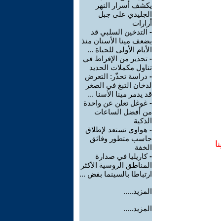
يكشف أسرار النهر
الجليدي على جبل
أرارات
-
التدخين السلبي قد
يضعف مينا الأسنان منذ
الأيام الأولى للحياة ...
-
تحذير من الإفراط في
تناول مكملات الحديد
-
دراسة تحذّر: التعرض
لدخان التبغ في الصغر
قد يدمر مينا الأسنا ...
-
غوغل تعلن عن واحدة
من أفضل الساعات
الذكية
-
هواوي تستعد لإطلاق
حاسب متطور وفائق
ا
الخفة
-
كاريليا في صدارة
المناطق الروسية الأكثر
ارتباطا بالسينما بفض ...
المزيد.....
المزيد.....