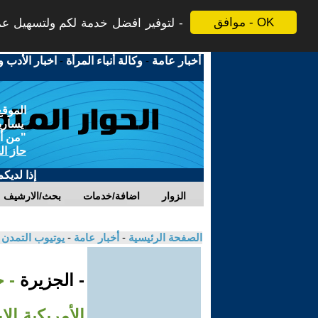
موافق - OK
لتوفير افضل خدمة لكم ولتسهيل عملي
أخبار عامة
-
وكالة أنباء المرأة
-
اخبار الأدب و
الموقع
يسارية
"من أج
حاز ال
إذا لديك
الزوار
اضافة/خدمات
بحث/الارشيف
الصفحة الرئيسية
-
أخبار عامة
-
يوتيوب التمدن
- الجزيرة
- خ
الأمريكية الإي