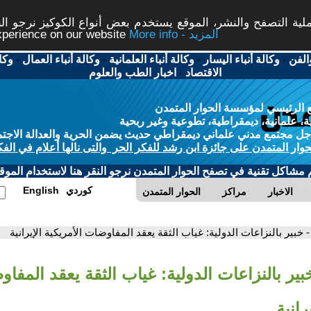
ة التصفح والنشر، الموقع يستخدم بعض أنواع الكوكيز نرجو النق
More info - المزيد
experience on our website
الفن
-
وكالة أنباء اليسار
-
وكالة أنباء العلمانية
-
وكالة أنباء العمال
-
وكا
الاقتصاد
-
اخبار الطب والعلوم
 الرئيسي لمؤسسة الحوار المتمدن
، علمانية، ديمقراطية، تطوعية وغير ربحية
ل مجتمع مدني علماني ديمقراطي حديث يضمن الحرية والعدالة الاجتم
حوار المتمدن على جائزة ابن رشد للفكر الحر والتى نالها أعلام في الفك
م مشاكل تقنية في تصفح الحوار المتمدن نرجو النقر هنا لاستخدام الموقع
كوردي
English
الاخبار
مراكز
الحوار المتمدن
- خبير بالنزاعات الدولية: غياب الثقة يعقد المفاوضات الأمريكية الإيرانية
بير بالنزاعات الدولية: غياب الثقة يعقد المفا
رانية