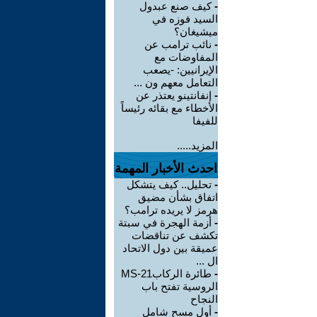
-
كيف صنع عبدول
السيد فوزه في
ميشيغان؟
-
نائب ترامب عن
المفاوضات مع
الإيرانيين: -يصعب
التعامل معهم ون ...
-
إنفانتينو يعتذر عن
الأخطاء مع بقائه رئيساً
للفيفا
المزيد.....
احدث الأخبار المهمة
-
تحليل.. كيف يتشكل
اتفاق بشأن مضيق
هرمز لا يريده ترامب؟
-
أزمة الهجرة في سبتة
تكشف عن تناقضات
عميقة بين دول الاتحاد
ال ...
-
طائرة الركابMS-21
الروسية تفتح باب
النجاح
-
أول مسح شامل