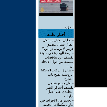
المزيد.....
أخبار عامة
-
تحليل.. كيف يتشكل
اتفاق بشأن مضيق
هرمز لا يريده ترامب؟
-
أزمة الهجرة في سبتة
تكشف عن تناقضات
عميقة بين دول الاتحاد
ال ...
-
طائرة الركابMS-21
الروسية تفتح باب
النجاح
-
أول مسح شامل
يكشف أسرار النهر
الجليدي على جبل
أرارات
-
تحذير من الإفراط في
تناول مكملات الحديد