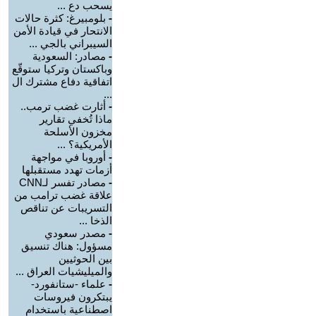
يسحب دع ...
-
بلومبيرغ: كثرة حالات
الانتحار في قيادة الأمن
السيبراني بالجي ...
-
مصادر: السعودية
وباكستان وتركيا ستوقّع
اتفاقية دفاع مشترك ال
...
-
أثارت غضب ترمب..
ماذا تُخفي تقارير
مخزون الأسلحة
الأمريكية؟ ...
-
أوروبا في مواجهة
أزمات تهدد مستقبلها
-
مصادر تفسر لـCNN
علاقة غضب ترامب من
التسريبات عن تناقص
الذخا ...
-
مصدر سعودي
مسؤول: هناك تنسيق
بين الحوثيين
والميليشيات العراق ...
-
علماء -ستانفورد-
يبتكرون فيروسات
اصطناعية باستخدام