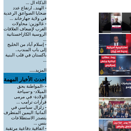
الذكاء ال ...
-
الهند.. ارتفاع عدد
ضحايا الصواعق الرعدية
في ولاية جهارخاند ...
-
غالوزين: محاولات
الغرب لإضعاف العلاقات
الروسية الكازاخستانية
...
-
إسلام آباد من الخليج
إلى باب المندب..
باكستان في قلب البنية
...
المزيد.....
احدث الأخبار المهمة
-
-المواطنة بحق
الميلاد- و-سياحة
الولادة- في مرمى
قرارات ترامب ...
-
زلزال سياسي في
ألمانيا: اليمين المتطرف
يتصدر الاستطلاعات
بنس ...
-
اتفاقية دفاعية مرتقبة