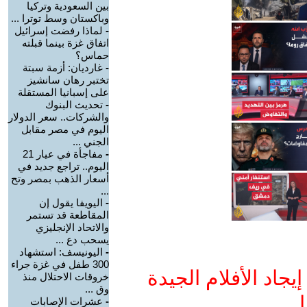
بين السعودية وتركيا
وباكستان وسط توترا ...
-
لماذا رفضت إسرائيل
اتفاق غزة بينما قبلته
حماس؟
-
غارديان: أزمة سبتة
تختبر رهان سانشيز
على إسبانيا المستقلة
-
تحديث البنوك
والشركات.. سعر الدولار
اليوم في مصر مقابل
الجني ...
-
مفاجأة في عيار 21
اليوم.. تراجع جديد في
أسعار الذهب بمصر وتح
...
-
اليويفا يقول إن
المقاطعة قد تستمر
والاتحاد الإنجليزي
يسحب دع ...
-
اليونيسف: استشهاد
300 طفل في غزة جراء
جاد الأفلام الجيدة
خروقات الاحتلال منذ
وق ...
ا
-
عشرات الإصابات