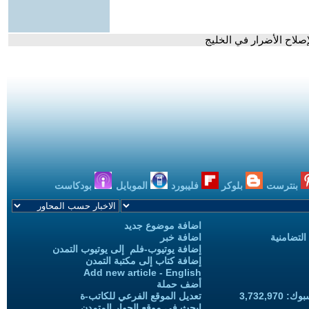
صلاح الأضرار في الخليج
بنترست
بلوكر
فليبورد
الموبايل
بودكاست
اضافة موضوع جديد
التضامنية
اضافة خبر
إضافة يوتيوب-فلم إلى يوتيوب التمدن
إضافة كتاب إلى مكتبة التمدن
Add new article - English
أضف حملة
3,732,97
تعديل الموقع الفرعي للكاتب-ة
ابحث في موقع الحوار المتمدن