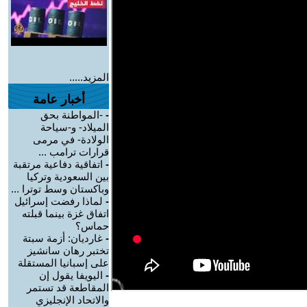
المزيد.....
أخبار عامة
-
-المواطنة بحق
الميلاد- و-سياحة
الولادة- في مرمى
قرارات ترامب ...
-
اتفاقية دفاعية مرتقبة
بين السعودية وتركيا
وباكستان وسط توترا ...
-
لماذا رفضت إسرائيل
اتفاق غزة بينما قبلته
حماس؟
-
غارديان: أزمة سبتة
تختبر رهان سانشيز
على إسبانيا المستقلة
-
اليويفا يقول إن
المقاطعة قد تستمر
والاتحاد الإنجليزي