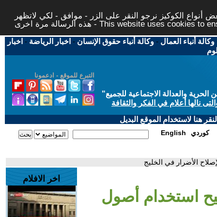
 أنواع الكوكيز نرجو النقر على الزر - موافق - لكي لاتظهر
This website uses cookies to ensure you ge
وكالة أنباء العمال
-
وكالة أنباء حقوق الإنسان
-
اخبار الرياضة
-
اخبار
لوم
التبرع للموقع - ادعمونا
حرية والعدالة الاجتماعية للجميع
"
تى نالها أعلام في الفكر والثقافة
قر هنا لاستخدام الموقع البديل
كوردي
English
صلاح الأضرار في الخليج
اخر الافلام
يح استخدام أصول