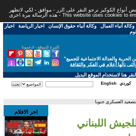
 أنواع الكوكيز نرجو النقر على الزر - موافق - لكي لاتظهر
This website uses cookies to ensure you ge
وكالة أنباء العمال
-
وكالة أنباء حقوق الإنسان
-
اخبار الرياضة
-
اخبار
لوم
التبرع للموقع - ادعمونا
حرية والعدالة الاجتماعية للجميع
"
تى نالها أعلام في الفكر والثقافة
قر هنا لاستخدام الموقع البديل
كوردي
English
لتصعيد العسكري جنوبا
اخر الافلام
لجيش اللبناني