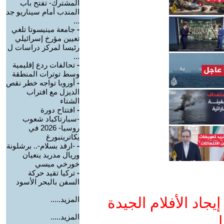
المشترك- تفتح باب
المندب أمام سيناريو جد
...
-
جامعة مينيسوتا تلغي
تعيين مؤرخ إسرائيلي
رئيسا لمركز دراسات ل
...
-
تحالفات ردع إقليمية
وسط توترات المنطقة
-
أوروبا تواجه خطر نقص
الديزل مع اقتراب
الشتاء
-
افتتاح دورة
-سبارتاكياد شعوب
روسيا- 2026 في
يكاترينبورغ
-
-ارقد بسلام-.. برشلونة
وريال مدريد ينعيان
خورخي ميسي
-
تركيا تقيد حركة
السفن بالبحر الأسود
جاد الأفلام الجيدة
المزيد.....
المزيد.....
ا