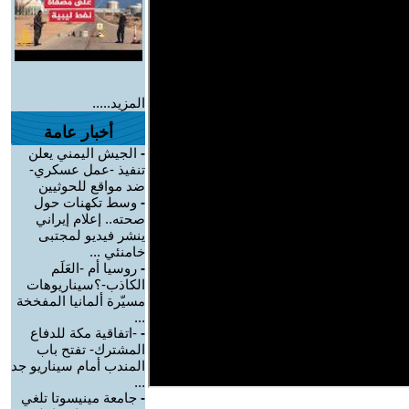
المزيد.....
أخبار عامة
-
الجيش اليمني يعلن
تنفيذ -عمل عسكري-
ضد مواقع للحوثيين
-
وسط تكهنات حول
صحته.. إعلام إيراني
ينشر فيديو لمجتبى
خامنئي ...
-
روسيا أم -العَلَم
الكاذب-؟سيناريوهات
مسيّرة ألمانيا المفخخة
...
-
-اتفاقية مكة للدفاع
المشترك- تفتح باب
المندب أمام سيناريو جد
...
-
جامعة مينيسوتا تلغي