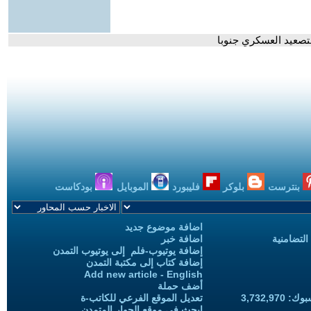
لتصعيد العسكري جنوبا
بنترست
بلوكر
فليبورد
الموبايل
بودكاست
اضافة موضوع جديد
التضامنية
اضافة خبر
إضافة يوتيوب-فلم إلى يوتيوب التمدن
إضافة كتاب إلى مكتبة التمدن
Add new article - English
أضف حملة
3,732,97
تعديل الموقع الفرعي للكاتب-ة
ابحث في موقع الحوار المتمدن