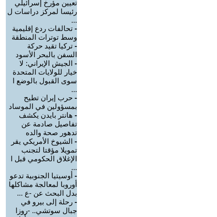
تعيين مؤرخ إسرائيلي
رئيسا لمركز دراسات ل
...
-
تحالفات ردع إقليمية
وسط توترات المنطقة
-
تركيا تقيد حركة
السفن بالبحر الأسود
-
الجيش الإيراني: لا
خيار للولايات المتحدة
سوى القبول بالوضع ا
...
-
حرب إيران تطيح
بمسؤولين في الموساد
-
هانتر بايدن يكشف
تفاصيل صادمة عن
تدهور صحة والده
-
الشيوخ الأمريكي يقر
تمويلا مؤقتا لتجنب
الإغلاق الحكومي قبل ا
...
-
أوسيتيا الجنوبية تدعو
أوروبا لمعالجة مشاكلها
بدل البحث عن -ع ...
-
رحلة إلى بيرو في
جبال سوتشي.. -روزا