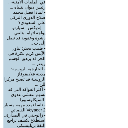
في الملفات الأمنية-..
رئيس ديوان نتنياه ...
-
لماذا فضل محمد
صلاح الدوري التركي
على السعودي؟
-
-إنديكس-: سيارتو
يواجه اتهاما بتلقي
رشوة وعقوبة قد تصل
إلى ث ...
-
طبيب يحذر: تناول
الآيس كريم بكثرة في
الحر قد يرهق الجسم
ويضر ...
-
الخارجية الروسية:
مدينة فلاديقوقاز
الروسية قد تصبح مركزا
للن ...
-
أكثر الفواكه التي قد
تسهم بتفشي عدوى
-السيكلوسبورا-
-
ناسا تمدد مهمة مسبار
Voyager 2 الفضائي
-
زالوجني في الصدارة..
استطلاع يكشف تراجع
الثقة بزيلينسكي