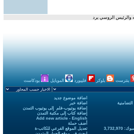
ه والرئيس الروسي يرد
بنترست
بلوكر
فليبورد
الموبايل
بودكاست
اضافة موضوع جديد
التضامنية
اضافة خبر
إضافة يوتيوب-فلم إلى يوتيوب التمدن
إضافة كتاب إلى مكتبة التمدن
Add new article - English
أضف حملة
3,732,97
تعديل الموقع الفرعي للكاتب-ة
ابحث في موقع الحوار المتمدن