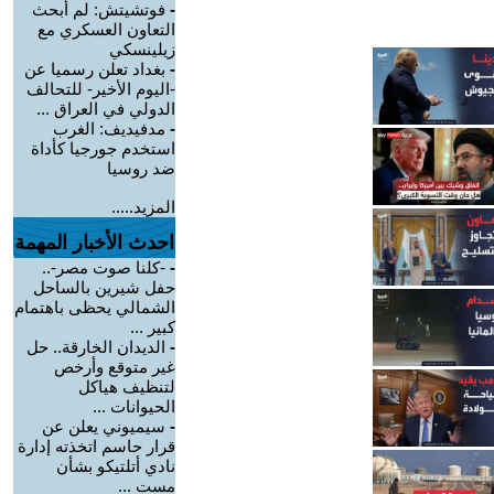
-
فوتشيتش: لم أبحث
التعاون العسكري مع
زيلينسكي
-
بغداد تعلن رسميا عن
-اليوم الأخير- للتحالف
الدولي في العراق ...
-
مدفيديف: الغرب
استخدم جورجيا كأداة
ضد روسيا
المزيد.....
احدث الأخبار المهمة
-
-كلنا صوت مصر-..
حفل شيرين بالساحل
الشمالي يحظى باهتمام
كبير ...
-
الديدان الخارقة.. حل
غير متوقع وأرخص
لتنظيف هياكل
الحيوانات ...
-
سيميوني يعلن عن
قرار حاسم اتخذته إدارة
نادي أتلتيكو بشأن
مست ...