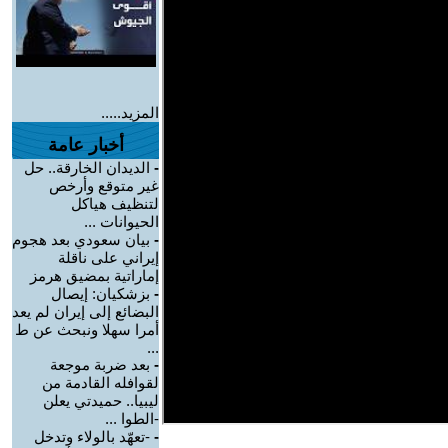
المزيد.....
أخبار عامة
-
الديدان الخارقة.. حل
غير متوقع وأرخص
لتنظيف هياكل
الحيوانات ...
-
بيان سعودي بعد هجوم
إيراني على ناقلة
إماراتية بمضيق هرمز
-
بزشكيان: إيصال
البضائع إلى إيران لم يعد
أمرا سهلا ونبحث عن ط
...
-
بعد ضربة موجعة
لقوافله القادمة من
ليبيا.. حميدتي يعلن
-الطوا ...
-
-تعهّد بالولاء وتدخل