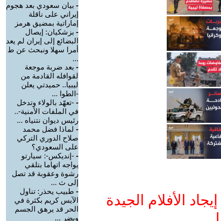
-
بيان سعودي بعد هجوم
إيراني على ناقلة
إماراتية بمضيق هرمز
-
بزشكيان: إيصال
البضائع إلى إيران لم يعد
أمرا سهلا ونبحث عن ط
...
-
بعد ضربة موجعة
لقوافله القادمة من
ليبيا.. حميدتي يعلن
-الطوا ...
-
-تعهّد بالولاء وتدخل
في الملفات الأمنية-..
رئيس ديوان نتنياه ...
-
لماذا فضل محمد
صلاح الدوري التركي
على السعودي؟
-
-إنديكس-: سيارتو
يواجه اتهاما بتلقي
رشوة وعقوبة قد تصل
إلى ث ...
-
طبيب يحذر: تناول
جاد الأفلام الجيدة
الآيس كريم بكثرة في
الحر قد يرهق الجسم
ا
ويضر ...