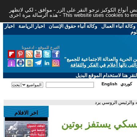
 أنواع الكوكيز نرجو النقر على الزر - موافق - لكي لاتظهر
This website uses cookies to ensure you ge
وكالة أنباء العمال
-
وكالة أنباء حقوق الإنسان
-
اخبار الرياضة
-
اخبار
لوم
التبرع للموقع - ادعمونا
حرية والعدالة الاجتماعية للجميع
"
تى نالها أعلام في الفكر والثقافة
قر هنا لاستخدام الموقع البديل
كوردي
English
ه والرئيس الروسي يرد
اخر الافلام
ينسكي يستفز بوتين