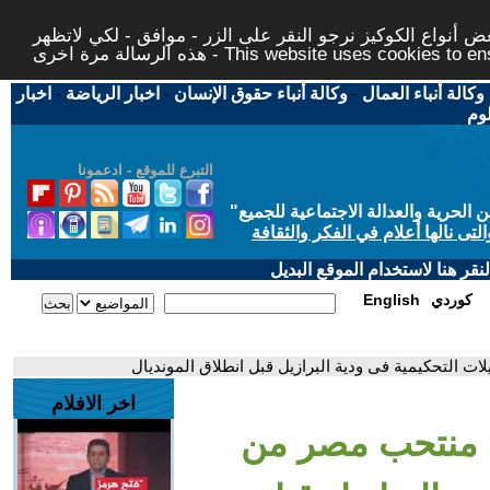
 أنواع الكوكيز نرجو النقر على الزر - موافق - لكي لاتظهر
This website uses cookies to ensure you ge
وكالة أنباء العمال
-
وكالة أنباء حقوق الإنسان
-
اخبار الرياضة
-
اخبار
لوم
التبرع للموقع - ادعمونا
حرية والعدالة الاجتماعية للجميع
"
تى نالها أعلام في الفكر والثقافة
قر هنا لاستخدام الموقع البديل
كوردي
English
ت التحكيمية فى ودية البرازيل قبل انطلاق المونديال
اخر الافلام
ي منتحب مصر من