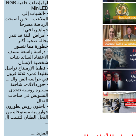
لها بإضاءة خلفية RGB
MiniLED
-
-الشباب إلى
الملاعب-.. حين أصبحت
الرياضة مسرحا
جماهيريا في ا ...
-
أمراض اللثة قد تنذر
بحالة صحية أكثر
خطورة مما نتصور
-
دراسة واسعة تنسف
الاعتقاد السائد بثبات
شخصية الإنسان
-
قطط الإرميتاج تواصل
تقليدا عمره ثلاثة قرون
في حراسة الفن وال ...
-
-فوردالاك-.. شاحنة
مسيرة روسية تتحدى
التشويش في ساحات
القتال ...
-
باحثون روس يطورون
خوارزمية مستوحاة من
النحل الطنان لتثبيت ال
...
المزيد.....