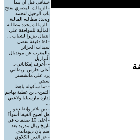
خيتافي قبل أن يبدأ
-
الزمالك المصري يفتح
باب الرحيل لنجمه
ويحدد مطالبه المالية
-
الزمالك يحدد مطالبه
المالية للموافقة على
انتقال بيزيرا لشباب ...
-
90 دقيقة تفصل
سيدات الجزائر
والمغرب عن مونديال
البرازيل
ة
-
-أعرف إمكاناتي-..
أغلى حارس بريطاني
يرد على مانشستر
سيتي
-
-ما سأقوله باهظ
الثمن-.. بن عطية يهاجم
إدارة مارسيليا ولاعبي
...
-
بين بلاتر وإنفانتينو..
هل أصبح الفيفا أسوأ؟
-
أغلى 10 صفقات في
تاريخ ريال مدريد بعد
ضم يان ديوماندي
-
عز الدين الكلاوي