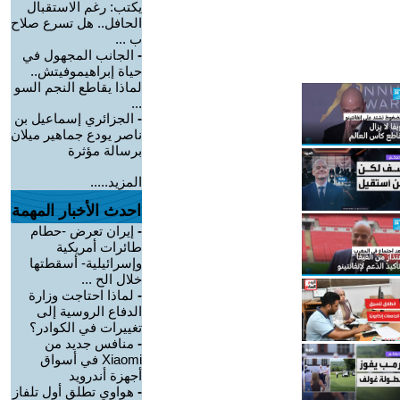
يكتب: رغم الاستقبال
الحافل.. هل تسرع صلاح
ب ...
-
الجانب المجهول في
حياة إبراهيموفيتش..
لماذا يقاطع النجم السو
...
-
الجزائري إسماعيل بن
ناصر يودع جماهير ميلان
برسالة مؤثرة
المزيد.....
احدث الأخبار المهمة
-
إيران تعرض -حطام
طائرات أمريكية
وإسرائيلية- أسقطتها
خلال الح ...
-
لماذا احتاجت وزارة
الدفاع الروسية إلى
تغييرات في الكوادر؟
-
منافس جديد من
Xiaomi في أسواق
أجهزة أندرويد
-
هواوي تطلق أول تلفاز