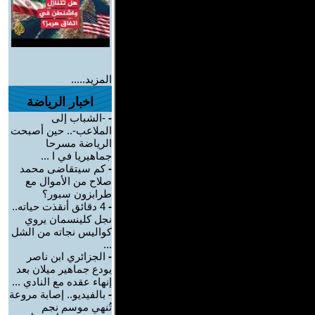
المزيد.....
اخبار الرياضة
-
-الشباب إلى
الملاعب-.. حين أصبحت
الرياضة مسرحا
جماهيريا في ا ...
-
كم سيتقاضى محمد
صلاح من الأموال مع
طرابزون سبور؟
-
4 دقائق أنقذت حياته..
نجل كلينسمان يروي
كواليس نجاته من الشل
...
-
الجزائري ابن ناصر
يودع جماهير ميلان بعد
إنهاء عقده مع النادي ...
-
بالفيديو.. إصابة مروعة
تُنهي موسم نجم