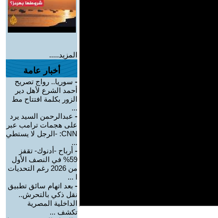
المزيد.....
أخبار عامة
-
سوريا.. رواج تصريح
أحمد الشرع لأهل دير
الزور بكلمة افتتاح مط
...
-
عبدالرحمن السيد يرد
على هجمات ترامب عبر
CNN: -الرجل لا يستطي
...
-
أرباح -أدنوك- تقفز
59% في النصف الأول
من 2026 رغم التحديات
ا ...
-
بعد اتهام سائق تطبيق
نقل ذكي بالتحرش..
الداخلية المصرية
تكشف ...