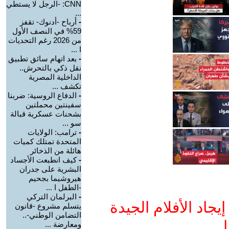
CNN: -الرجل لا يستطي
...
-
أرباح -أدنوك- تقفز
59% في النصف الأول
من 2026 رغم التحديات
ا ...
-
بعد اتهام سائق تطبيق
نقل ذكي بالتحرش..
الداخلية المصرية
تكشف ...
-
الدفاع الروسية: ضربنا
سفينتين محملتين
بشحنات عسكرية قبالة
سو ...
-
ترامب: الولايات
المتحدة تمتلك كميات
هائلة من الذخائر
-
كيف انطبعت الأجساد
البشرية على جدران
هيروشيما بجحيم
-الطفل ا ...
-
البرلمان التركي
جاد الأفلام الجيدة
يتسلم مشروع -قانون
التضامن الوطني-..
ا
ومعارضة ...