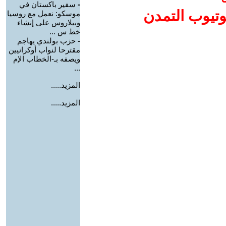
-
سفير باكستان في
وتيوب التمدن
موسكو: نعمل مع روسيا
وبيلاروس على إنشاء
خط س ...
-
حزب بولندي يهاجم
مقترحا لنواب أوكرانيين
ويصفه بـ-الخطاب الإم
...
المزيد.....
المزيد.....