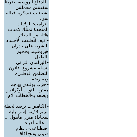
-
الدفاع الروسية: ضربنا
سفينتين محملتين
بشحنات عسكرية قبالة
سو ...
-
ترامب: الولايات
المتحدة تمتلك كميات
هائلة من الذخائر
-
كيف انطبعت الأجساد
البشرية على جدران
هيروشيما بجحيم
-الطفل ا ...
-
البرلمان التركي
يتسلم مشروع -قانون
التضامن الوطني-..
ومعارضة ...
-
حزب بولندي يهاجم
مقترحا لنواب أوكرانيين
ويصفه بـ-الخطاب الإم
...
-
الكاميرات ترصد لحظة
مرور قذيفة إسرائيلية
بمحاذاة منزل مأهول ...
-
-عالم أحياء
اصطناعي-.. نظام
صيني يفتح آفاقا