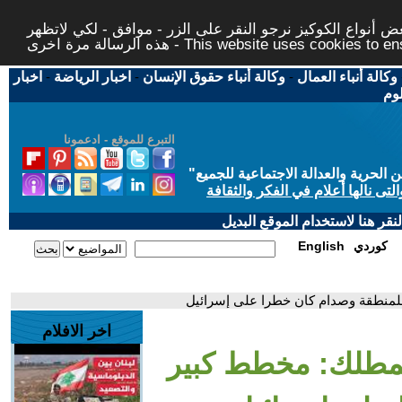
 أنواع الكوكيز نرجو النقر على الزر - موافق - لكي لاتظهر
This website uses cookies to ensure you ge
وكالة أنباء العمال
-
وكالة أنباء حقوق الإنسان
-
اخبار الرياضة
-
اخبار
لوم
التبرع للموقع - ادعمونا
حرية والعدالة الاجتماعية للجميع
"
تى نالها أعلام في الفكر والثقافة
قر هنا لاستخدام الموقع البديل
كوردي
English
للمنطقة وصدام كان خطرا على إسرائيل
اخر الافلام
المطلك: مخطط كبير