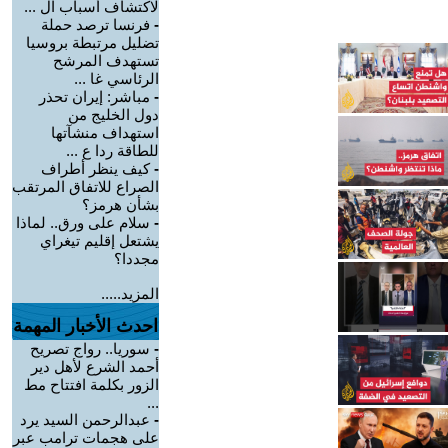
لاكتشاف أسباب ال ...
-
فرنسا ترصد حملة
تضليل مرتبطة بروسيا
تستهدف المرشح
الرئاسي غا ...
-
مباشر: إيران تحذر
دول الخليج من
استهداف منشآتها
للطاقة ردا ع ...
-
كيف ينظر أطراف
الصراع للاتفاق المرتقب
بشأن هرمز؟
-
سلام على ورق.. لماذا
يشتعل إقليم تيغراي
مجددا؟
المزيد.....
احدث الأخبار المهمة
-
سوريا.. رواج تصريح
أحمد الشرع لأهل دير
الزور بكلمة افتتاح مط
...
-
عبدالرحمن السيد يرد
على هجمات ترامب عبر