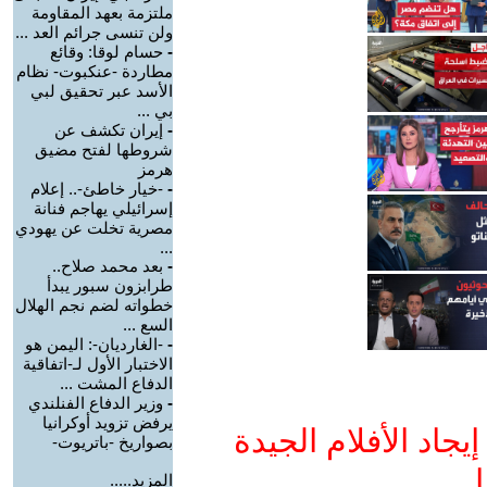
ملتزمة بعهد المقاومة
ولن تنسى جرائم العد ...
-
حسام لوقا: وقائع
مطاردة -عنكبوت- نظام
الأسد عبر تحقيق لبي
بي ...
-
إيران تكشف عن
شروطها لفتح مضيق
هرمز
-
-خيار خاطئ-.. إعلام
إسرائيلي يهاجم فنانة
مصرية تخلت عن يهودي
...
-
بعد محمد صلاح..
طرابزون سبور يبدأ
خطواته لضم نجم الهلال
السع ...
-
-الغارديان-: اليمن هو
الاختبار الأول لـ-اتفاقية
الدفاع المشت ...
-
وزير الدفاع الفنلندي
يرفض تزويد أوكرانيا
جاد الأفلام الجيدة
بصواريخ -باتريوت-
ا
المزيد.....