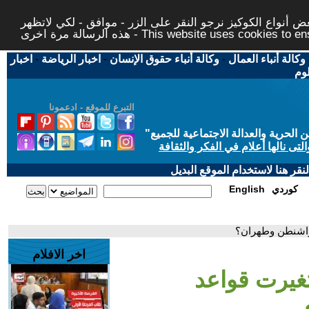
 أنواع الكوكيز نرجو النقر على الزر - موافق - لكي لاتظهر
This website uses cookies to ensure you ge
وكالة أنباء العمال
-
وكالة أنباء حقوق الإنسان
-
اخبار الرياضة
-
اخبار
لوم
التبرع للموقع - ادعمونا
حرية والعدالة الاجتماعية للجميع
"
تى نالها أعلام في الفكر والثقافة
قر هنا لاستخدام الموقع البديل
كوردي
English
 واشنطن وطهران؟
اخر الافلام
غيرت قواعد