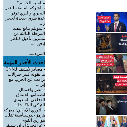
مناسبة للجسم؟
-
الشركة القابضة للنقل
البحري والبري توفر
عدة طرق جديدة لحجز
ر ...
-
سويلم يتابع تنفيذ
المرحلة الثالثة من
مشروع تأهيل قناطر
إدفين ...
المزيد.....
احدث الأخبار المهمة
-
مصادر تكشف لـCNN
ما يقوله كبير جنرالات
ترامب عن الحرب مع
إير ...
-
مصر واحتمال
انضمامها للاتفاق
الدفاعي السعودي
التركي الباكستا ...
-
الثوري الإيراني: معركة
هرمز جيوسياسية تقلب
موازين القوى
-
عراقجي: إيران ستبقى