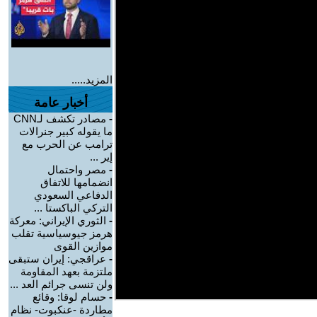
المزيد.....
أخبار عامة
-
مصادر تكشف لـCNN
ما يقوله كبير جنرالات
ترامب عن الحرب مع
إير ...
-
مصر واحتمال
انضمامها للاتفاق
الدفاعي السعودي
التركي الباكستا ...
-
الثوري الإيراني: معركة
هرمز جيوسياسية تقلب
موازين القوى
-
عراقجي: إيران ستبقى
ملتزمة بعهد المقاومة
ولن تنسى جرائم العد ...
-
حسام لوقا: وقائع
مطاردة -عنكبوت- نظام