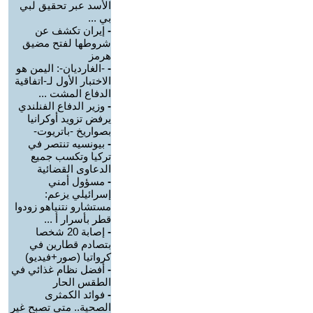
الأسد عبر تحقيق لبي
بي ...
-
إيران تكشف عن
شروطها لفتح مضيق
هرمز
-
-الغارديان-: اليمن هو
الاختبار الأول لـ-اتفاقية
الدفاع المشت ...
-
وزير الدفاع الفنلندي
يرفض تزويد أوكرانيا
بصواريخ -باتريوت-
-
بيونسيه تنتصر في
تركيا وتكسب جميع
الدعاوى القضائية
-
مسؤول أمني
إسرائيلي يزعم:
مستشارو نتنياهو زودوا
قطر بأسرار أ ...
-
إصابة 20 شخصا
بتصادم قطارين في
كرواتيا (صور+فيديو)
-
أفضل نظام غذائي في
الطقس الحار
-
فوائد الكمثرى
الصحية.. متى تصبح غير