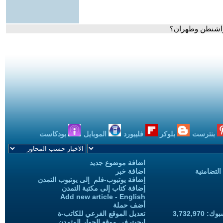
 واشنطن وطهران؟
بنترست
بلوكر
فليبورد
الموبايل
بودكاست
اضافة موضوع جديد
التضامنية
اضافة خبر
إضافة يوتيوب-فلم إلى يوتيوب التمدن
إضافة كتاب إلى مكتبة التمدن
Add new article - English
أضف حملة
3,732,97
تعديل الموقع الفرعي للكاتب-ة
ابحث في موقع الحوار المتمدن