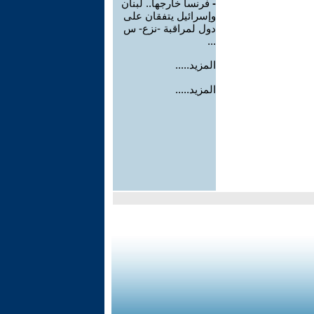
-
فرنسا خارجها.. لبنان
وإسرائيل يتفقان على
دول لمراقبة -نزع- س
...
المزيد.....
المزيد.....