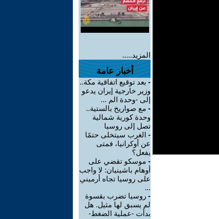
المزيد.....
أخبار عامة
-
بعد توقيع اتفاقية مكة..
وزير خارجية إيران يدعو
إلى -وحدة الم ...
-
مع صواريخ بالستية..
وحدة كورية شمالية
تصل إلى روسيا
-
الغرب سيتخلى حتمًا
عن أوكرانيا، فمتى
يفعل؟
-
موسكو تقضي على
أوهام باشينيان: لا واجب
على روسيا تجاه أرميني
...
-
روسيا تضرب بقسوة
لم يسبق لها مثيل. هل
بدأت -عملية الضغط-