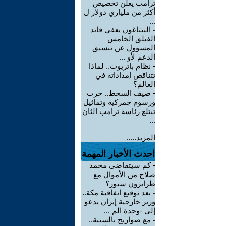
ترامب يعلن تخصيص
أكثر من ملياري دولار ل
...
-
البنتاغون يعفي قائد
الفيلق الخامس
المسؤول عن تنسيق
الدعم لأو ...
-
نظام باتريوت.. لماذا
تتناقص إمداداته في
العالم؟
-
صيف السخط.. حرب
ورسوم جمركية وتماثيل
تبتلع رئاسة ترامب الثان
...
المزيد.....
احدث الأخبار المهمة
-
كم سيتقاضى محمد
صلاح من الأموال مع
طرابزون سبور؟
-
بعد توقيع اتفاقية مكة..
وزير خارجية إيران يدعو
إلى -وحدة الم ...
-
مع صواريخ بالستية..