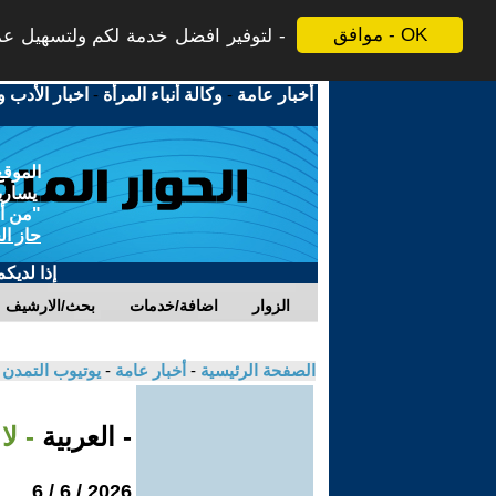
موافق - OK
لتوفير افضل خدمة لكم ولتسهيل عملي
أخبار عامة
-
وكالة أنباء المرأة
-
اخبار الأدب و
الموقع
يسارية
"من أج
حاز ال
إذا لديك
الزوار
اضافة/خدمات
بحث/الارشيف
الصفحة الرئيسية
-
أخبار عامة
-
يوتيوب التمدن
- العربية
- لا
2026 / 6 / 6