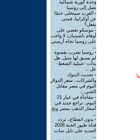
وحدة كورية شمالية
تصل إلى روسيا
-
الغرب سيتخلى حتمًا
عن أوكرانيا، فمتى
يفعل؟
-
موسكو تقضي على
أوهام باشينيان: لا واجب
على روسيا تجاه أرميني
...
-
روسيا تضرب بقسوة
لم يسبق لها مثيل. هل
بدأت -عملية الضغط-
عل ...
-
تحديث البنوك
ا
والشركات.. سعر الدولار
اليوم في مصر مقابل
الجني ...
-
مفاجأة في عيار 21
اليوم.. تراجع جديد في
أسعار الذهب بمصر وتح
...
-
بدون انقطاع.. تردد
قناة طيور الجنة 2026
الجديد على نايل سات
...