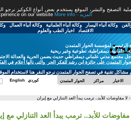
ة التصفح والنشر، الموقع يستخدم بعض أنواع الكوكيز نرجو النق
More info - المزيد
experience on our website
الفن
-
وكالة أنباء اليسار
-
وكالة أنباء العلمانية
-
وكالة أنباء العمال
-
وكا
الاقتصاد
-
اخبار الطب والعلوم
 الرئيسي لمؤسسة الحوار المتمدن
، علمانية، ديمقراطية، تطوعية وغير ربحية
ل مجتمع مدني علماني ديمقراطي حديث يضمن الحرية والعدالة الاجتم
حوار المتمدن على جائزة ابن رشد للفكر الحر والتى نالها أعلام في الفك
م مشاكل تقنية في تصفح الحوار المتمدن نرجو النقر هنا لاستخدام الموقع
كوردي
English
الاخبار
مراكز
الحوار المتمدن
- لا مفاوضات للأبد.. ترمب يبدأ العد التنازلي مع إيران
 مفاوضات للأبد.. ترمب يبدأ العد التنازلي مع إي