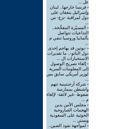
عل ...
-
فرنسا خارجها.. لبنان
وإسرائيل يتفقان على
دول لمراقبة -نزع- س
...
-
المسيّرة المفخَّخة..
التداعيات تتواصل
بألمانيا وروسيا تنفي م
...
-
-بوتين قد يهاجم إحدى
دول الناتو-.. ما تقديرات
الاستخبارات ال ...
-
إلغاء تصريح الوصول
إلى المعلومات السرية
لوزير أمريكي سابق بس
...
-
شركة أرجنتينية تتهم
واشنطن بممارسة
ضغوط -غير لائقة- لإلغاء
م ...
-
مجلس الأمن يدين
الهجمات الصاروخية
الحوثية على السعودية
ويستن ...
-
لمواجهة نفوذ الصين..