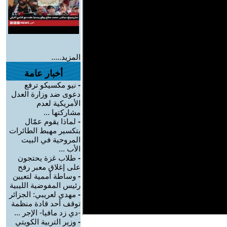
المزيد.....
أخبار عامة
-
نيو مكسيكو ترفع
دعوى ضد وزارة العدل
الأمريكية لعدم
مشاركتها ...
-
لماذا يقوم عمّال
بتكسير مهبط الطائرات
المروحية في البيت
الأب ...
-
طلاب غزة يحتجون
على إغلاق معبر رفح
-
وساطة أممية لتعيين
رئيس المفوضية الليبية
-
مهدي لعريبي: الجزائر
توقف أحد قادة منظمة
-دي زد مافيا- الإجر ...
-
وزير التربية الكويتي