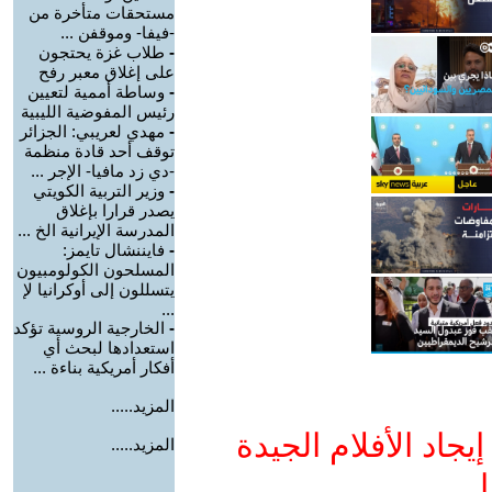
مستحقات متأخرة من
-فيفا- وموقفن ...
-
طلاب غزة يحتجون
على إغلاق معبر رفح
-
وساطة أممية لتعيين
رئيس المفوضية الليبية
-
مهدي لعريبي: الجزائر
توقف أحد قادة منظمة
-دي زد مافيا- الإجر ...
-
وزير التربية الكويتي
يصدر قرارا بإغلاق
المدرسة الإيرانية الخ ...
-
فايننشال تايمز:
المسلحون الكولومبيون
يتسللون إلى أوكرانيا لإ
...
-
الخارجية الروسية تؤكد
استعدادها لبحث أي
أفكار أمريكية بناءة ...
المزيد.....
جاد الأفلام الجيدة
المزيد.....
ا