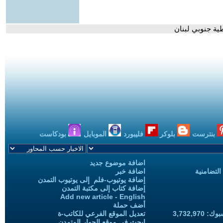
ية جنوبي لبنان
بنترست
بلوكر
فليبورد
الموبايل
بودكاست
اضافة موضوع جديد
التضامنية
اضافة خبر
إضافة يوتيوب-فلم إلى يوتيوب التمدن
إضافة كتاب إلى مكتبة التمدن
Add new article - English
أضف حملة
3,732,97
تعديل الموقع الفرعي للكاتب-ة
ابحث في موقع الحوار المتمدن