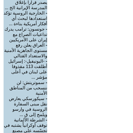
يصدر قرارا بإغلاق
المدرسة الإيرانية الخ ...
-
الخارجية الروسية تؤكد
استعدادها لبحث أي
أفكار أمريكية بناءة ...
-
جونسون: ترامب يدرك
تداعيات الصراع مع
إيران على الأمريكيين
-
العراق يعلن رفع
مستوى الجاهزية الأمنية
والاستعداد القتالي
-
-اليونيفيل-: إسرائيل
أطلقت 113 مقذوفا
على لبنان في أعلى
مؤشر ...
-
سموتريتش: لن
ننسحب من المناطق
الأمنية
-
سيكورسكي يعارض
نقل مبنى السفارة
الروسية في وارسو
ويلمح إلى ق ...
-
الشرطة الألمانية
توقف أوكرانياً يشتبه في
تجسّسه على مصنع