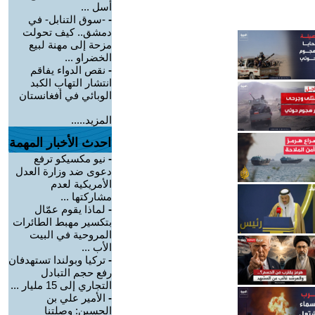
أسل ...
-
-سوق التنابل- في
دمشق.. كيف تحولت
مزحة إلى مهنة لبيع
الخضراو ...
-
نقص الدواء يفاقم
انتشار التهاب الكبد
الوبائي في أفغانستان
المزيد.....
احدث الأخبار المهمة
-
نيو مكسيكو ترفع
دعوى ضد وزارة العدل
الأمريكية لعدم
مشاركتها ...
-
لماذا يقوم عمّال
بتكسير مهبط الطائرات
المروحية في البيت
الأب ...
-
تركيا وبولندا تستهدفان
رفع حجم التبادل
التجاري إلى 15 مليار ...
-
الأمير علي بن
الحسين: وصلتنا