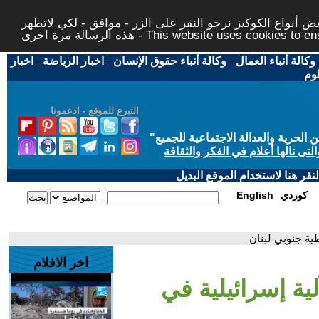
 أنواع الكوكيز نرجو النقر على الزر - موافق - لكي لاتظهر
This website uses cookies to ensure you ge
وكالة أنباء العمال
-
وكالة أنباء حقوق الإنسان
-
اخبار الرياضة
-
اخبار
لوم
التبرع للموقع - ادعمونا
حرية والعدالة الاجتماعية للجميع
"
تى نالها أعلام في الفكر والثقافة
قر هنا لاستخدام الموقع البديل
كوردي
English
ية جنوبي لبنان
اخر الافلام
ية إسرائيلية في