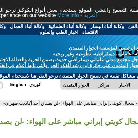
ة التصفح والنشر، الموقع يستخدم بعض أنواع الكوكيز نرجو النق
More info - المزيد
experience on our website
الفن
-
وكالة أنباء اليسار
-
وكالة أنباء العلمانية
-
وكالة أنباء العمال
-
وكا
الاقتصاد
-
اخبار الطب والعلوم
 الرئيسي لمؤسسة الحوار المتمدن
، علمانية، ديمقراطية، تطوعية وغير ربحية
ل مجتمع مدني علماني ديمقراطي حديث يضمن الحرية والعدالة الاجتم
حوار المتمدن على جائزة ابن رشد للفكر الحر والتى نالها أعلام في الفك
م مشاكل تقنية في تصفح الحوار المتمدن نرجو النقر هنا لاستخدام الموقع
كوردي
English
الاخبار
مراكز
الحوار المتمدن
- سجال كويتي إيراني مباشر على الهواء: -لن يصدق أحد أكاذيب طهران-
جال كويتي إيراني مباشر على الهواء: -لن يصد