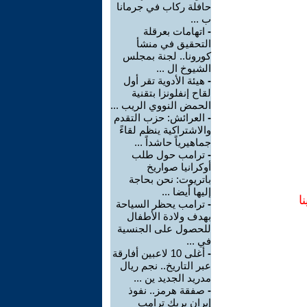
حافلة ركاب في جرمانا
ب ...
-
اتهامات بعرقلة
التحقيق في منشأ
كورونا.. لجنة بمجلس
الشيوخ ال ...
-
هيئة الأدوية تقر أول
لقاح إنفلونزا بتقنية
الحمض النووي الريب ...
-
العرائش: حزب التقدم
والاشتراكية ينظم لقاءً
جماهيرياً حاشداً ...
-
ترامب حول طلب
أوكرانيا صواريخ
باتريوت: نحن بحاجة
إليها أيضا ...
ا
-
ترامب يحظر السياحة
بهدف ولادة الأطفال
للحصول على الجنسية
في ...
-
أغلى 10 لاعبين أفارقة
عبر التاريخ.. نجم ريال
مدريد الجديد ين ...
-
صفقة هرمز.. نفوذ
إيران يربك ترامب