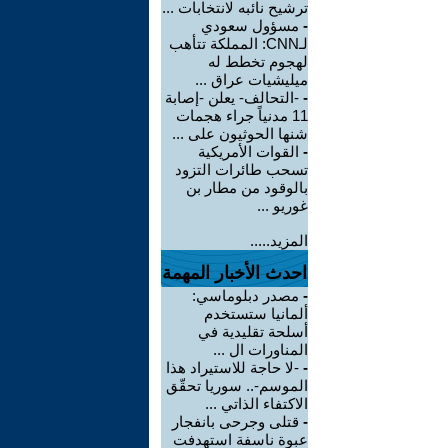
ترشيح نائبه لانتخابات ...
-
مسؤول سعودي
لـCNN: المملكة تتأهب
لهجوم تخطط له
ميليشيات عراق ...
-
-التحالف- يعلن -إصابة
11 مدنياً جراء هجمات
شنها الحوثيون على ...
-
القوات الأمريكية
تسحب طائرات التزود
بالوقود من مطار بن
غوريو ...
المزيد.....
احدث الأخبار المهمة
-
مصدر دبلوماسي:
ألمانيا ستستخدم
أسلحة تقليدية في
المناورات ال ...
-
-لا حاجة للاستيراد هذا
الموسم-.. سوريا تحقّق
الاكتفاء الذاتي ...
-
قتلى وجرحى بانفجار
عبوة ناسفة استهدفت