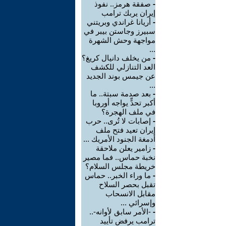
-
صفقة هرمز.. نفوذ
إيران يربك ترامب
-
أريانا غراندي وبريتني
سبيرز وجاستن بيبر في
مواجهة وحش الشهرة
...
-
من يخلف دانيال كريغ؟
العد التنازلي للكشف
عن جيمس بوند الجديد
...
-
بعد صدمة سبتة.. ما
أكبر تحدٍّ يواجه أوروبا
في ملف الهجرة؟
-
إصابات لا تُرى.. حرب
إيران تعيد فتح ملف
أدمغة الجنود الأمريك ...
-
زامير يعلن ملاحقة
نخبة حماس.. فما مصير
خريطة مجلس السلام؟
-
ما وراء الخبر.. حماس
تقبل بحصر السلاح
مقابل الانسحاب
وإسرائي ...
-
-الأمر سابق لأوانه-..
ترامب يرفض تأييد