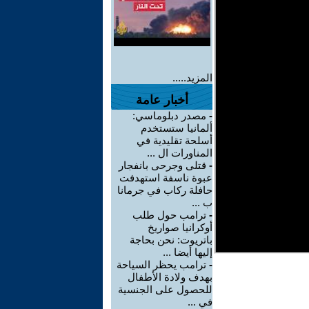
المزيد.....
أخبار عامة
-
مصدر دبلوماسي:
ألمانيا ستستخدم
أسلحة تقليدية في
المناورات ال ...
-
قتلى وجرحى بانفجار
عبوة ناسفة استهدفت
حافلة ركاب في جرمانا
ب ...
-
ترامب حول طلب
أوكرانيا صواريخ
باتريوت: نحن بحاجة
إليها أيضا ...
-
ترامب يحظر السياحة
بهدف ولادة الأطفال
للحصول على الجنسية
في ...