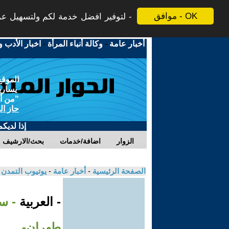
موافق - OK
لتوفير افضل خدمة لكم ولتسهيل عملي
أخبار عامة
-
وكالة أنباء المرأة
-
اخبار الأدب و
الموقع
يسارية
"من أج
حاز ال
إذا لديك
الزوار
اضافة/خدمات
بحث/الارشيف
الصفحة الرئيسية
-
أخبار عامة
-
يوتيوب التمدن
- العربية
- س
طهران-