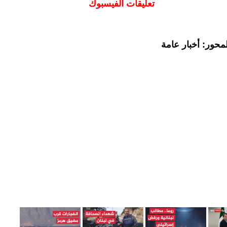
تعليقات الفيسبوك
محور: أخبار عامة